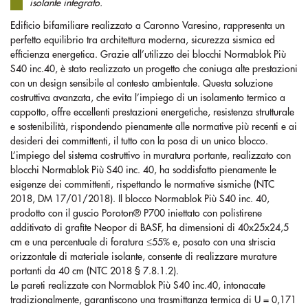
isolante integrato.
Edificio bifamiliare realizzato a Caronno Varesino, rappresenta un
perfetto equilibrio tra architettura moderna, sicurezza sismica ed
efficienza energetica. Grazie all’utilizzo dei blocchi Normablok Più
S40 inc.40, è stato realizzato un progetto che coniuga alte prestazioni
con un design sensibile al contesto ambientale. Questa soluzione
costruttiva avanzata, che evita l’impiego di un isolamento termico a
cappotto, offre eccellenti prestazioni energetiche, resistenza strutturale
e sostenibilità, rispondendo pienamente alle normative più recenti e ai
desideri dei committenti, il tutto con la posa di un unico blocco.
L’impiego del sistema costruttivo in muratura portante, realizzato con
blocchi Normablok Più S40 inc. 40, ha soddisfatto pienamente le
esigenze dei committenti, rispettando le normative sismiche (NTC
2018, DM 17/01/2018). Il blocco Normablok Più S40 inc. 40,
prodotto con il guscio Poroton® P700 iniettato con polistirene
additivato di grafite Neopor di BASF, ha dimensioni di 40x25x24,5
cm e una percentuale di foratura ≤55% e, posato con una striscia
orizzontale di materiale isolante, consente di realizzare murature
portanti da 40 cm (NTC 2018 § 7.8.1.2).
Le pareti realizzate con Normablok Più S40 inc.40, intonacate
tradizionalmente, garantiscono una trasmittanza termica di U = 0,171