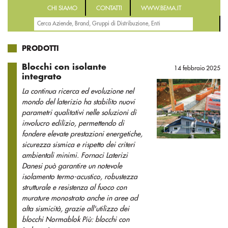
CHI SIAMO
CONTATTI
WWW.BEMA.IT
PRODOTTI
Blocchi con isolante
14 febbraio 2025
integrato
La continua ricerca ed evoluzione nel
mondo del laterizio ha stabilito nuovi
parametri qualitativi nelle soluzioni di
involucro edilizio, permettendo di
fondere elevate prestazioni energetiche,
sicurezza sismica e rispetto dei criteri
ambientali minimi. Fornaci Laterizi
Danesi può garantire un notevole
isolamento termo-acustico, robustezza
strutturale e resistenza al fuoco con
murature monostrato anche in aree ad
alta sismicità, grazie all'utilizzo dei
blocchi Normablok Più: blocchi con