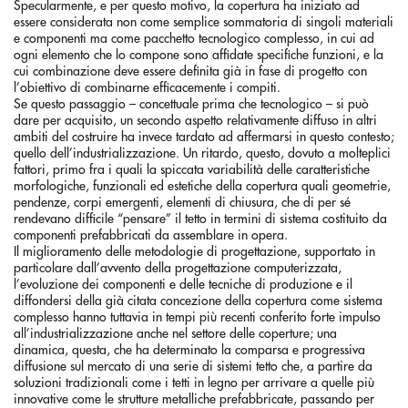
Specularmente, e per questo motivo, la copertura ha iniziato ad
essere considerata non come semplice sommatoria di singoli materiali
e componenti ma come pacchetto tecnologico complesso, in cui ad
ogni elemento che lo compone sono affidate specifiche funzioni, e la
cui combinazione deve essere definita già in fase di progetto con
l’obiettivo di combinarne efficacemente i compiti.
Se questo passaggio – concettuale prima che tecnologico – si può
dare per acquisito, un secondo aspetto relativamente diffuso in altri
ambiti del costruire ha invece tardato ad affermarsi in questo contesto;
quello dell’industrializzazione. Un ritardo, questo, dovuto a molteplici
fattori, primo fra i quali la spiccata variabilità delle caratteristiche
morfologiche, funzionali ed estetiche della copertura quali geometrie,
pendenze, corpi emergenti, elementi di chiusura, che di per sé
rendevano difficile “pensare” il tetto in termini di sistema costituito da
componenti prefabbricati da assemblare in opera.
Il miglioramento delle metodologie di progettazione, supportato in
particolare dall’avvento della progettazione computerizzata,
l’evoluzione dei componenti e delle tecniche di produzione e il
diffondersi della già citata concezione della copertura come sistema
complesso hanno tuttavia in tempi più recenti conferito forte impulso
all’industrializzazione anche nel settore delle coperture; una
dinamica, questa, che ha determinato la comparsa e progressiva
diffusione sul mercato di una serie di sistemi tetto che, a partire da
soluzioni tradizionali come i tetti in legno per arrivare a quelle più
innovative come le strutture metalliche prefabbricate, passando per