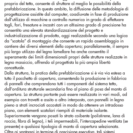
proprio del tetto, consente di sfruttare al meglio le possibilità della
prefabbricazione. In questo ambito, la diffusione delle metodologie di
progettazione assistite dal computer, coadiuvate in fase di produzione
dall’utilizzo di macchine a controllo numerico in grado di effettuare
tagli, fori, fresature e incastri con un altissimo grado di precisione ha
consentito una elevata standardizzazione del progetto e
industrializzazione di prodotto, oggi realizzabile secondo una logica
da “scatola” di montaggio che consente un rapido assemblaggio in
cantiere dei diversi elementi della copertura; parallelamente, il sempre
più largo utilizzo del legno lamellare ha anche consentito il
superamento dei limiti dimensionali propri delle strutture realizzate in
legno massiccio, offrendo al progettista la più ampia libertà
concettuale.
Dalla struttura, la pratica della prefabbricazione si è via via estesa a
tutto il pacchetto di copertura, consentendo la produzione in fabbrica
di pannelli che comprendono tutti i componenti del sistema tetto,
dall'orditura strutturale secondaria fino al piano di posa del manto di
copertura. La struttura portante può essere realizzata in vari modi, ad
esempio con travetti e assito o altro interposto, con pannelli in legno
pieno a strati incrociati accostati in modo da ottenere un intradosso
piano, con elementi scatolari riempiti di materiale isolante.
Superiormente vengono posati lo strato coibente (polistirene, lana di
roccia, fibra di legno), i teli impermeabili, l'intercapedine ventilata (se
presente) e qualsiasi tipologia di manto di copertura selezionata.
Oltre ai vantaggi in termine di precisione esecutiva, tali sistemi