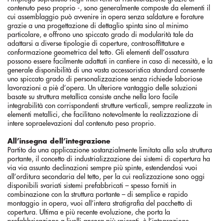
contenuto peso proprio -, sono generalmente composte da elementi il
cui assemblaggio può avvenire in opera senza saldature e forature
grazie a una progettazione di dettaglio spinta sino al minimo
particolare, e offrono uno spiccato grado di modularità tale da
adattarsi a diverse tipologie di coperture, controsoffittature e
conformazione geometrica del tetto. Gli elementi dell’ossatura
possono essere facilmente adattati in cantiere in caso di necessità, e la
generale disponibilità di una vasta accessoristica standard consente
uno spiccato grado di personalizzazione senza richiede laboriose
lavorazioni a piè d’opera. Un ulteriore vantaggio delle soluzioni
basate su struttura metallica consiste anche nella loro facile
integrabilità con corrispondenti strutture verticali, sempre realizzate in
elementi metallici, che facilitano notevolmente la realizzazione di
intere sopraelevazioni dal contenuto peso proprio.
All’insegna dell’integrazione
Partito da una applicazione sostanzialmente limitata alla sola struttura
portante, il concetto di industrializzazione dei sistemi di copertura ha
via via assunto declinazioni sempre più spinte, estendendosi vuoi
all’orditura secondaria del tetto, per la cui realizzazione sono oggi
disponibili svariati sistemi prefabbricati – spesso forniti in
combinazione con la struttura portante – di semplice e rapido
montaggio in opera, vuoi all’intera stratigrafia del pacchetto di
copertura. Ultima e più recente evoluzione, che porta la