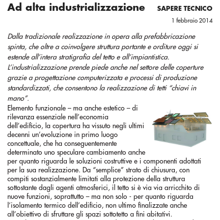
Ad alta industrializzazione
SAPERE TECNICO
1 febbraio 2014
Dalla tradizionale realizzazione in opera alla prefabbricazione
spinta, che oltre a coinvolgere struttura portante e orditure oggi si
estende all’intera stratigrafia del tetto e all’impiantistica.
L’industrializzazione prende piede anche nel settore delle coperture
grazie a progettazione computerizzata e processi di produzione
standardizzati, che consentono la realizzazione di tetti “chiavi in
mano”.
Elemento funzionale – ma anche estetico – di
rilevanza essenziale nell’economia
dell’edificio, la copertura ha vissuto negli ultimi
decenni un’evoluzione in primo luogo
concettuale, che ha conseguentemente
determinato uno speculare cambiamento anche
per quanto riguarda le soluzioni costruttive e i componenti adottati
per la sua realizzazione. Da “semplice” strato di chiusura, con
compiti sostanzialmente limitati alla protezione della struttura
sottostante dagli agenti atmosferici, il tetto si è via via arricchito di
nuove funzioni, soprattutto – ma non solo - per quanto riguarda
l’isolamento termico dell’edificio, non ultimo finalizzate anche
all’obiettivo di sfruttare gli spazi sottotetto a fini abitativi.