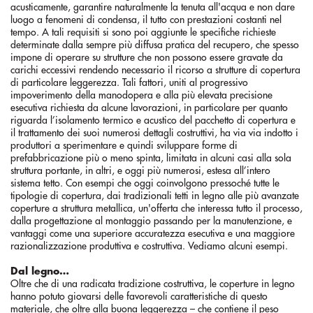
acusticamente, garantire naturalmente la tenuta all'acqua e non dare
luogo a fenomeni di condensa, il tutto con prestazioni costanti nel
tempo. A tali requisiti si sono poi aggiunte le specifiche richieste
determinate dalla sempre più diffusa pratica del recupero, che spesso
impone di operare su strutture che non possono essere gravate da
carichi eccessivi rendendo necessario il ricorso a strutture di copertura
di particolare leggerezza. Tali fattori, uniti al progressivo
impoverimento della manodopera e alla più elevata precisione
esecutiva richiesta da alcune lavorazioni, in particolare per quanto
riguarda l’isolamento termico e acustico del pacchetto di copertura e
il trattamento dei suoi numerosi dettagli costruttivi, ha via via indotto i
produttori a sperimentare e quindi sviluppare forme di
prefabbricazione più o meno spinta, limitata in alcuni casi alla sola
struttura portante, in altri, e oggi più numerosi, estesa all’intero
sistema tetto. Con esempi che oggi coinvolgono pressoché tutte le
tipologie di copertura, dai tradizionali tetti in legno alle più avanzate
coperture a struttura metallica, un'offerta che interessa tutto il processo,
dalla progettazione al montaggio passando per la manutenzione, e
vantaggi come una superiore accuratezza esecutiva e una maggiore
razionalizzazione produttiva e costruttiva. Vediamo alcuni esempi.
Dal legno…
Oltre che di una radicata tradizione costruttiva, le coperture in legno
hanno potuto giovarsi delle favorevoli caratteristiche di questo
materiale, che oltre alla buona leggerezza – che contiene il peso