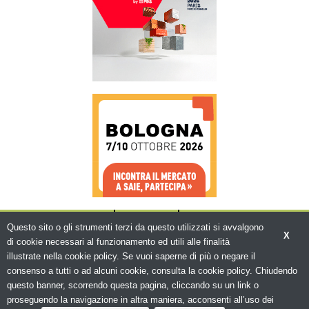
CHI SIAMO
CONTATTI
WWW.BEMA.IT
Questo sito o gli strumenti terzi da questo utilizzati si avvalgono
X
di cookie necessari al funzionamento ed utili alle finalità
illustrate nella cookie policy. Se vuoi saperne di più o negare il
consenso a tutti o ad alcuni cookie, consulta la cookie policy. Chiudendo
questo banner, scorrendo questa pagina, cliccando su un link o
© Copyright 2026. Edilizia in Rete - N.ro
Iscrizione ROC 5836 -
Privacy policy
proseguendo la navigazione in altra maniera, acconsenti all’uso dei