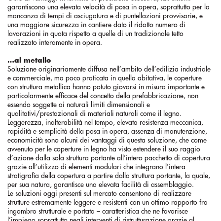
garantiscono una elevata velocità di posa in opera, soprattutto per la
mancanza di tempi di asciugatura e di puntellazioni provvisorie, e
una maggiore sicurezza in cantiere dato il ridotto numero di
lavorazioni in quota rispetto a quelle di un tradizionale tetto
realizzato interamente in opera.
…al metallo
Soluzione originariamente diffusa nell’ambito dell’edilizia industriale
e commerciale, ma poco praticata in quella abitativa, le coperture
con struttura metallica hanno potuto giovarsi in misura importante e
particolarmente efficace del concetto della prefabbricazione, non
essendo soggette ai naturali limiti dimensionali e
qualitativi/prestazionali di materiali naturali come il legno.
Leggerezza, inalterabilità nel tempo, elevata resistenza meccanica,
rapidità e semplicità della posa in opera, assenza di manutenzione,
economicità sono alcuni dei vantaggi di questa soluzione, che come
avvenuto per le coperture in legno ha visto estendere il suo raggio
d’azione dalla sola struttura portante all’intero pacchetto di copertura
grazie all’utilizzo di elementi modulari che integrano l'intera
stratigrafia della copertura a partire dalla struttura portante, la quale,
per sua natura, garantisce una elevata facilità di assemblaggio.
Le soluzioni oggi presenti sul mercato consentono di realizzare
strutture estremamente leggere e resistenti con un ottimo rapporto fra
ingombro strutturale e portata – caratteristica che ne favorisce
l’impiego soprattutto negli interventi di ristrutturazione grazie al