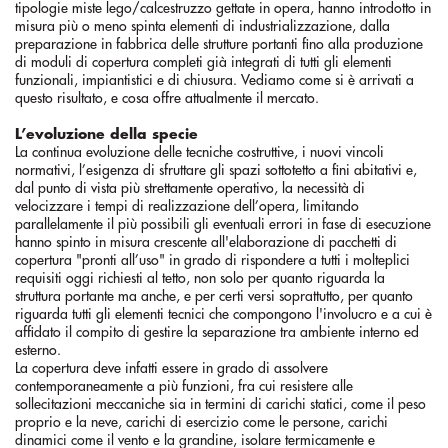
tipologie miste lego/calcestruzzo gettate in opera, hanno introdotto in
misura più o meno spinta elementi di industrializzazione, dalla
preparazione in fabbrica delle strutture portanti fino alla produzione
di moduli di copertura completi già integrati di tutti gli elementi
funzionali, impiantistici e di chiusura. Vediamo come si è arrivati a
questo risultato, e cosa offre attualmente il mercato.
L’evoluzione della specie
La continua evoluzione delle tecniche costruttive, i nuovi vincoli
normativi, l’esigenza di sfruttare gli spazi sottotetto a fini abitativi e,
dal punto di vista più strettamente operativo, la necessità di
velocizzare i tempi di realizzazione dell’opera, limitando
parallelamente il più possibili gli eventuali errori in fase di esecuzione
hanno spinto in misura crescente all'elaborazione di pacchetti di
copertura "pronti all’uso" in grado di rispondere a tutti i molteplici
requisiti oggi richiesti al tetto, non solo per quanto riguarda la
struttura portante ma anche, e per certi versi soprattutto, per quanto
riguarda tutti gli elementi tecnici che compongono l'involucro e a cui è
affidato il compito di gestire la separazione tra ambiente interno ed
esterno.
La copertura deve infatti essere in grado di assolvere
contemporaneamente a più funzioni, fra cui resistere alle
sollecitazioni meccaniche sia in termini di carichi statici, come il peso
proprio e la neve, carichi di esercizio come le persone, carichi
dinamici come il vento e la grandine, isolare termicamente e