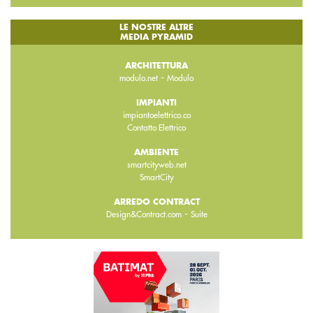
LE NOSTRE ALTRE
MEDIA PYRAMID
ARCHITETTURA
-
modulo.net
Modulo
IMPIANTI
impiantoelettrico.co
Contatto Elettrico
AMBIENTE
smartcityweb.net
SmartCity
ARREDO CONTRACT
-
Design&Contract.com
Suite