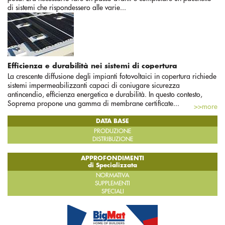
di sistemi che rispondessero alle varie...
Efficienza e durabilità nei sistemi di copertura
La crescente diffusione degli impianti fotovoltaici in copertura richiede
sistemi impermeabilizzanti capaci di coniugare sicurezza
antincendio, efficienza energetica e durabilità. In questo contesto,
Soprema propone una gamma di membrane certificate...
>>more
DATA BASE
PRODUZIONE
DISTRIBUZIONE
APPROFONDIMENTI
di Specializzata
NORMATIVA
SUPPLEMENTI
SPECIALI