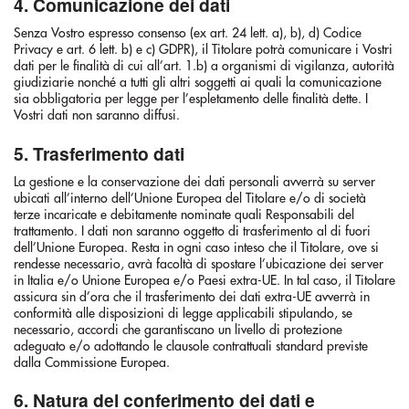
4. Comunicazione dei dati
Senza Vostro espresso consenso (ex art. 24 lett. a), b), d) Codice
Privacy e art. 6 lett. b) e c) GDPR), il Titolare potrà comunicare i Vostri
dati per le finalità di cui all’art. 1.b) a organismi di vigilanza, autorità
giudiziarie nonché a tutti gli altri soggetti ai quali la comunicazione
sia obbligatoria per legge per l’espletamento delle finalità dette. I
Vostri dati non saranno diffusi.
5. Trasferimento dati
La gestione e la conservazione dei dati personali avverrà su server
ubicati all’interno dell’Unione Europea del Titolare e/o di società
terze incaricate e debitamente nominate quali Responsabili del
trattamento. I dati non saranno oggetto di trasferimento al di fuori
dell’Unione Europea. Resta in ogni caso inteso che il Titolare, ove si
rendesse necessario, avrà facoltà di spostare l’ubicazione dei server
in Italia e/o Unione Europea e/o Paesi extra-UE. In tal caso, il Titolare
assicura sin d’ora che il trasferimento dei dati extra-UE avverrà in
conformità alle disposizioni di legge applicabili stipulando, se
necessario, accordi che garantiscano un livello di protezione
adeguato e/o adottando le clausole contrattuali standard previste
dalla Commissione Europea.
6. Natura del conferimento dei dati e