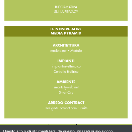
INFORMATIVA
SULLA PRIVACY
LE NOSTRE ALTRE
MEDIA PYRAMID
ARCHITETTURA
-
modulo.net
Modulo
IMPIANTI
impiantoelettrico.co
Contatto Elettrico
AMBIENTE
smartcityweb.net
SmartCity
ARREDO CONTRACT
-
Design&Contract.com
Suite
CHI SIAMO
CONTATTI
WWW.BEMA.IT
Questo sito o gli strumenti terzi da questo utilizzati si avvalgono