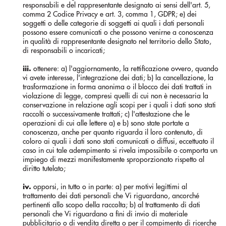
responsabili e del rappresentante designato ai sensi dell'art. 5,
comma 2 Codice Privacy e art. 3, comma 1, GDPR; e) dei
soggetti o delle categorie di soggetti ai quali i dati personali
possono essere comunicati o che possono venirne a conoscenza
in qualità di rappresentante designato nel territorio dello Stato,
di responsabili o incaricati;
iii.
ottenere: a) l'aggiornamento, la rettificazione ovvero, quando
vi avete interesse, l'integrazione dei dati; b) la cancellazione, la
trasformazione in forma anonima o il blocco dei dati trattati in
violazione di legge, compresi quelli di cui non è necessaria la
conservazione in relazione agli scopi per i quali i dati sono stati
raccolti o successivamente trattati; c) l'attestazione che le
operazioni di cui alle lettere a) e b) sono state portate a
conoscenza, anche per quanto riguarda il loro contenuto, di
coloro ai quali i dati sono stati comunicati o diffusi, eccettuato il
caso in cui tale adempimento si rivela impossibile o comporta un
impiego di mezzi manifestamente sproporzionato rispetto al
diritto tutelato;
iv.
opporsi, in tutto o in parte: a) per motivi legittimi al
trattamento dei dati personali che Vi riguardano, ancorché
pertinenti allo scopo della raccolta; b) al trattamento di dati
personali che Vi riguardano a fini di invio di materiale
pubblicitario o di vendita diretta o per il compimento di ricerche