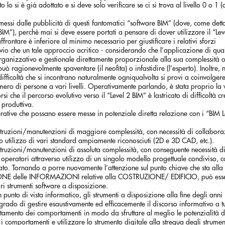
o lo si è già adottato e si deve solo verificare se ci si trova al livello 0 o 1 
ssi dalle pubblicità di questi fantomatici “software BIM” (dove, come detto
2 BIM”), perchè mai si deve essere portati a pensare di dover utilizzare il “Le
ffrontare è inferiore al minimo necessario per giustificare i relativi sforzi
io che un tale approccio acritico - considerando che l’applicazione di qual
anizzativo e gestionale direttamente proporzionale alla sua complessità o
 ragionevolmente spaventare (il neofita) o infastidire (l’esperto). Inoltre, 
ifficoltà che si incontrano naturalmente ogniqualvolta si provi a coinvolgere
ero di persone a vari livelli. Operativamente parlando, è stata proprio la
i che il percorso evolutivo verso il “Level 2 BIM” è lastricato di difficoltà cr
 produttiva.
ative che possano essere messe in potenziale diretta relazione con i “BIM L
truzioni/manutenzioni di maggiore complessità, con necessità di collabora
rso utilizzo di vari standard ampiamente riconosciuti (2D e 3D CAD, etc.).
struzioni/manutenzioni di assoluta complessità, con conseguente necessità d
o operatori attraverso utilizzo di un singolo modello progettuale condiviso, 
ato. Tornando a porre nuovamente l’attenzione sul punto chiave che sta alla
IONE delle INFORMAZIONI relative alla COSTRUZIONE/ EDIFICIO, può esser
ari strumenti software a disposizione.
 punto di vista informatico, gli strumenti a disposizione alla fine degli anni
ado di gestire esaustivamente ed efficacemente il discorso informativo a tutti
tamento dei comportamenti in modo da sfruttare al meglio le potenzialità d
 i comportamenti e utilizzare lo strumento digitale alla stregua degli strumen