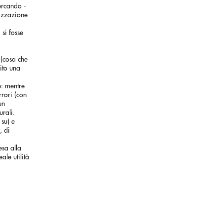
ercando -
mizzazione
 si fosse
 (cosa che
ito una
e: mentre
rrori (con
un
urali.
 su) e
, di
esa alla
le utilità