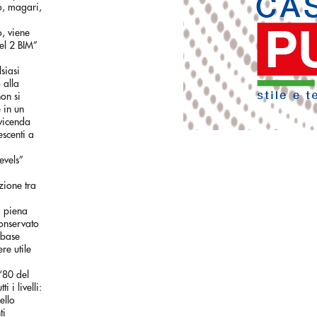
(o, magari,
, viene
vel 2 BIM”
siasi
 alla
non si
 in un
 vicenda
escenti a
evels”
zione tra
i piena
conservato
 base
e utile
 ‘80 del
 i livelli:
ello
ti