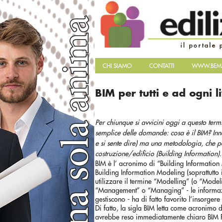
CHI SIAMO
CONTATTI
WWW.BEMA
BIM per tutti e ad ogni li
Per chiunque si avvicini oggi a questo term
semplice delle domande: cosa è il BIM? Inn
e si sente dire) ma una metodologia, che po
costruzione/edificio (Building Information).
BIM è l’ acronimo di “Building Information 
Building Information Modeling (soprattutto 
utilizzare il termine “Modelling” (o “Model
“Management” o “Managing” - le informaz
gestiscono - ha di fatto favorito l’insorgere 
Di fatto, la sigla BIM letta come acronimo
avrebbe reso immediatamente chiaro BIM 