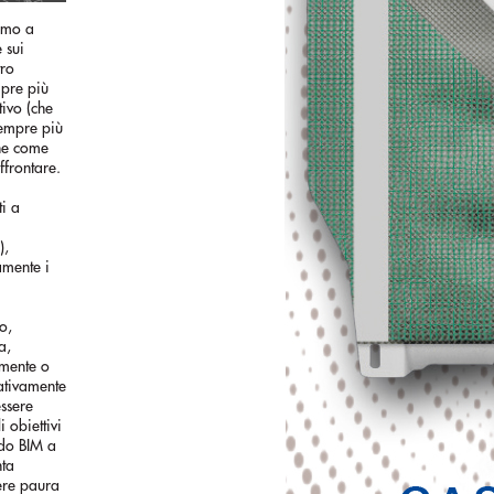
imo a
 sui
tro
mpre più
ivo (che
sempre più
che come
ffrontare.
ti a
),
amente i
o,
a,
amente o
ativamente
essere
 obiettivi
odo BIM a
nta
ere paura