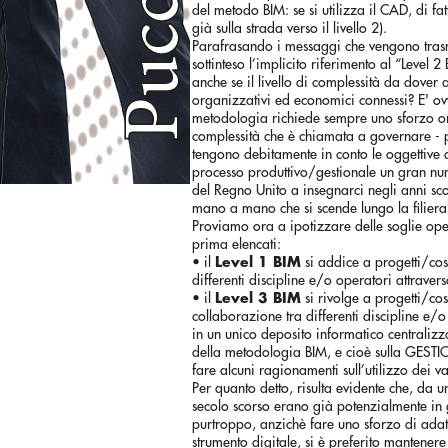
del metodo BIM: se si utilizza il CAD, di fatt
già sulla strada verso il livello 2).
Parafrasando i messaggi che vengono trasme
sottinteso l’implicito riferimento al “Level 
anche se il livello di complessità da dover a
organizzativi ed economici connessi? E' ovv
metodologia richiede sempre uno sforzo org
complessità che è chiamata a governare - può
tengono debitamente in conto le oggettive d
processo produttivo/gestionale un gran num
del Regno Unito a insegnarci negli anni scors
mano a mano che si scende lungo la filiera
Proviamo ora a ipotizzare delle soglie oper
prima elencati:
• il
Level 1 BIM
si addice a progetti/cos
differenti discipline e/o operatori attrave
• il
Level 3 BIM
si rivolge a progetti/co
collaborazione tra differenti discipline e/
in un unico deposito informatico centralizz
della metodologia BIM, e cioè sulla GEST
fare alcuni ragionamenti sull’utilizzo dei v
Per quanto detto, risulta evidente che, da un
secolo scorso erano già potenzialmente in gr
purtroppo, anzichè fare uno sforzo di adat
strumento digitale, si è preferito mantenere