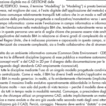
lazione digitale ma di GESTIONE delle
DIFICIO. Invece, il termine “Modelling” (o “Modeling”) si presta beniss
vece, nel migliore dei casi, è l’esito digitale dell’applicazione del metodo) e
Stiano comunque relativamente tranquilli tutti coloro che in un modo o nell’al
luzione della professione progettuale e realizzativa/manutentiva verso i se
campo informatico: come esiste l’evoluzione in campo informatico e informat
esiste l’evoluzione nella metodologia BIM che, tendendo naturalmente verso 
o in questo percorso una serie di soglie chiave che possono essere viste an
applicative del metodo BIM in relazione ai diversi gradi di complessità da a
nel Regno Unito, che è indiscusso pioniere e caposcuola in questo campo, si
tterizzati da crescente complessità, sia a livello collaborativo che di strumen
estita da un ambiente informativo comune (Common Data Environment - CDE
one tra le differenti discipline (ognuna di esse pubblica e mantiene autonom
l “concept work” e del CAD in 2D per il disegno della documentazione per le
 (seguendo degli standards CAD ampiamente riconosciuti).
tutte le discipline mediante l’uso di un singolo modello progettuale condivis
centralizzato. Come si vede, il BIM ha diversi livelli evolutivi/applicativi m
i BIM in modo generico: in realtà, si fa evidentemente riferimento (implicit
esenta il massimo livello evolutivo operativamente abbordabile in forma rel
plicano molto – non solo dal punto di vista tecnico – perché il modello deve 
 da tutti in tempo reale in modalità remota). Comunque, a prescindere dagli
fatto che chiunque utilizzi un programma CAD, adotta implicitamente un met
plice e meno evoluto e che era già usuale nella seconda metà degli anni otta
ilizzava già il CAD). Perciò, coraggio. Nessuno deve sentirsi “datato” o av