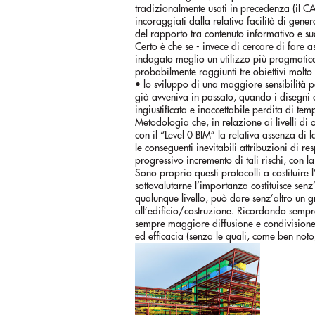
tradizionalmente usati in precedenza (il CA
incoraggiati dalla relativa facilità di gen
del rapporto tra contenuto informativo e su
Certo è che se - invece di cercare di fare a
indagato meglio un utilizzo più pragmatico
probabilmente raggiunti tre obiettivi molto
• lo sviluppo di una maggiore sensibilità p
già avveniva in passato, quando i disegni
ingiustificata e inaccettabile perdita di te
Metodologia che, in relazione ai livelli d
con il “Level 0 BIM” la relativa assenza di l
le conseguenti inevitabili attribuzioni di resp
progressivo incremento di tali rischi, con l
Sono proprio questi protocolli a costituire 
sottovalutarne l’importanza costituisce senz
qualunque livello, può dare senz’altro un g
all’edificio/costruzione. Ricordando sempre 
sempre maggiore diffusione e condivisione d
ed efficacia (senza le quali, come ben noto