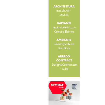
ARCHITETTURA
-
modulo.net
Modulo
IMPIANTI
impiantoelettrico.co
Contatto Elettrico
AMBIENTE
smartcityweb.net
SmartCity
ARREDO
CONTRACT
Design&Contract.com
-
Suite