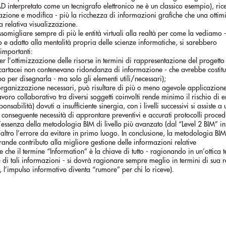
D interpretato come un tecnigrafo elettronico ne è un classico esempio), ric
erazione e modifica - più la ricchezza di informazioni grafiche che una otti
a relativa visualizzazione.
ssomigliare sempre di più le entità virtuali alla realtà per come la vediamo -
 e adatto alla mentalità propria delle scienze informatiche, si sarebbero
 importanti:
er l’ottimizzazione delle risorse in termini di rappresentazione del progetto
 cartacei non contenevano ridondanza di informazione - che avrebbe costitu
mpo per disegnarla - ma solo gli elementi utili/necessari);
i organizzazione necessari, può risultare di più o meno agevole applicazion
avoro collaborativo tra diversi soggetti coinvolti rende minimo il rischio di e
onsabilità) dovuti a insufficiente sinergia, con i livelli successivi si assiste a 
a conseguente necessità di approntare preventivi e accurati protocolli proced
l’essenza della metodologia BIM di livello più avanzato (dal “Level 2 BIM” in
’altro l’errore da evitare in primo luogo. In conclusione, la metodologia BIM
rande contributo alla migliore gestione delle informazioni relative
che il termine “Information” è la chiave di tutto - ragionando in un’ottica t
i tali informazioni - si dovrà ragionare sempre meglio in termini di sua rea
, l’impulso informativo diventa “rumore” per chi lo riceve).