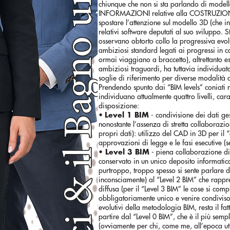
chiunque che non si sta parlando di model
INFORMAZIONI relative alla COSTRUZIONE/E
spostare l’attenzione sul modello 3D (che in
relativi software deputati al suo sviluppo. 
osservano obtorto collo la progressiva evo
ambiziosi standard legati ai progressi in 
ormai viaggiano a braccetto), altrettanto 
ambiziosi traguardi, ha tuttavia individuat
soglie di riferimento per diverse modalità 
Prendendo spunto dai “BIM levels” coniati 
individuano attualmente quattro livelli, cara
disposizione:
•
Level 1 BIM
- condivisione dei dati g
nonostante l’assenza di stretta collaborazi
propri dati): utilizzo del CAD in 3D per i
approvazioni di legge e le fasi esecutive
•
Level 3 BIM
- piena collaborazione di 
conservato in un unico deposito informatico 
purtroppo, troppo spesso si sente parlare d
inconsciamente) al “Level 2 BIM” che rappr
diffusa (per il “Level 3 BIM” le cose si com
obbligatoriamente unico e venire condiviso
evolutivi della metodologia BIM, resta il 
partire dal “Level 0 BIM”, che è il più sem
(ovviamente per chi, come me, all’epoca ut