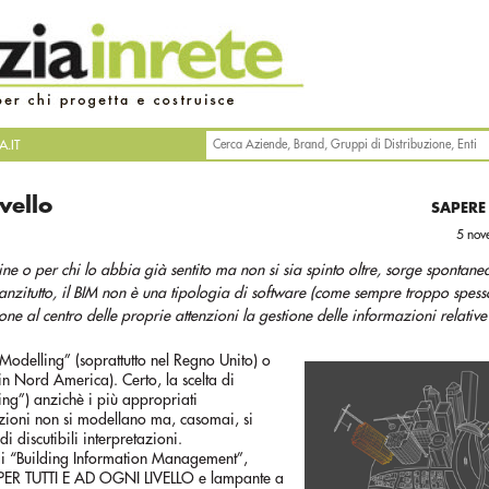
.IT
vello
SAPERE
5 no
ine o per chi lo abbia già sentito ma non si sia spinto oltre, sorge spontane
anzitutto, il BIM non è una tipologia di software (come sempre troppo spess
ne al centro delle proprie attenzioni la gestione delle informazioni relative
Modelling” (soprattutto nel Regno Unito) o
in Nord America). Certo, la scelta di
ing”) anzichè i più appropriati
ioni non si modellano ma, casomai, si
di discutibili interpretazioni.
 di “Building Information Management”,
PER TUTTI E AD OGNI LIVELLO e lampante a