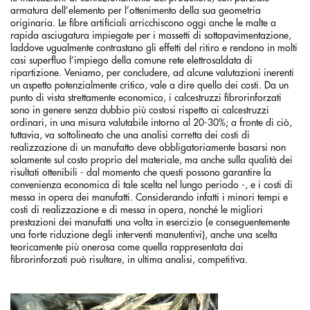
armatura dell’elemento per l’ottenimento della sua geometria
originaria. Le fibre artificiali arricchiscono oggi anche le malte a
rapida asciugatura impiegate per i massetti di sottopavimentazione,
laddove ugualmente contrastano gli effetti del ritiro e rendono in molti
casi superfluo l’impiego della comune rete elettrosaldata di
ripartizione. Veniamo, per concludere, ad alcune valutazioni inerenti
un aspetto potenzialmente critico, vale a dire quello dei costi. Da un
punto di vista strettamente economico, i calcestruzzi fibrorinforzati
sono in genere senza dubbio più costosi rispetto ai calcestruzzi
ordinari, in una misura valutabile intorno al 20-30%; a fronte di ciò,
tuttavia, va sottolineato che una analisi corretta dei costi di
realizzazione di un manufatto deve obbligatoriamente basarsi non
solamente sul costo proprio del materiale, ma anche sulla qualità dei
risultati ottenibili - dal momento che questi possono garantire la
convenienza economica di tale scelta nel lungo periodo -, e i costi di
messa in opera dei manufatti. Considerando infatti i minori tempi e
costi di realizzazione e di messa in opera, nonché le migliori
prestazioni dei manufatti una volta in esercizio (e conseguentemente
una forte riduzione degli interventi manutentivi), anche una scelta
teoricamente più onerosa come quella rappresentata dai
fibrorinforzati può risultare, in ultima analisi, competitiva.