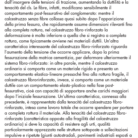
dall’insorgere delle tensioni di trazione, aumentando la duttilità e la
tenacità del cls. Le fibre, infatti, modificano sensibilmente il
comportamento post-fessurativo del conglomerato: mentre il
calcestruzzo senza fibre collassa quasi subito dopo l’apparizione
della prima fessura, che rapidamente assume dimensioni rilevanti fino
alla completa rottura, nel calcestruzzo fibro-rinforzato la
deformazione è molto inferiore a quella che si registra a completa
rottura, come tipicamente avviene nei materiali duttili. Un’altra
caratteristica interessante del calcestruzzo fibro-rinforzato riguarda
l’aumento della tensione che occorre applicare, dopo la prima
fessurazione della matrice cementizia, per deformare ulteriormente il
sistema fibro-rinforzato: in altre parole, mentre il calcestruzzo
ordinario si comporta come un materiale rigido e presenta un
comportamento elastico-lineare pressoché fino alla rottura fragile, il
calcestruzzo fibrorinforzato, invece, si comporta come un materiale
duttile con un comportamento elasto-plastico nella fase post-
fessurativa, cioè con capacità di sopportare anche carichi maggiori
dopo l’iniziale fessurazione. Un’ultima caratteristica, connessa alla
precedente, è rappresentata dalla tenacità del calcestruzzo fibro-
rinforzato, intesa come lavoro totale che occorre spendere per portare
a completa rottura il materiale. Alla tenacità del calcestruzzo fibro-
rinforzato (caratteristica opposta alla fragilità del calcestruzzo
ordinario) si deve la capacità di resistere agli urti, qualità
particolarmente apprezzata nelle strutture sottoposte a sollecitazioni
impulsive e ripetute (giunti autostradali, pavimenti industriali esposti a