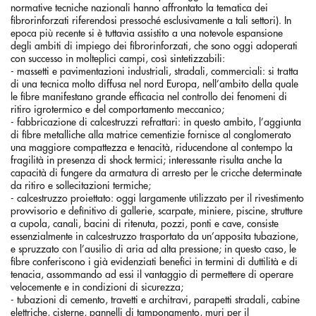
normative tecniche nazionali hanno affrontato la tematica dei
fibrorinforzati riferendosi pressoché esclusivamente a tali settori). In
epoca più recente si è tuttavia assistito a una notevole espansione
degli ambiti di impiego dei fibrorinforzati, che sono oggi adoperati
con successo in molteplici campi, così sintetizzabili:
- massetti e pavimentazioni industriali, stradali, commerciali: si tratta
di una tecnica molto diffusa nel nord Europa, nell’ambito della quale
le fibre manifestano grande efficacia nel controllo dei fenomeni di
ritiro igrotermico e del comportamento meccanico;
- fabbricazione di calcestruzzi refrattari: in questo ambito, l’aggiunta
di fibre metalliche alla matrice cementizie fornisce al conglomerato
una maggiore compattezza e tenacità, riducendone al contempo la
fragilità in presenza di shock termici; interessante risulta anche la
capacità di fungere da armatura di arresto per le cricche determinate
da ritiro e sollecitazioni termiche;
- calcestruzzo proiettato: oggi largamente utilizzato per il rivestimento
provvisorio e definitivo di gallerie, scarpate, miniere, piscine, strutture
a cupola, canali, bacini di ritenuta, pozzi, ponti e cave, consiste
essenzialmente in calcestruzzo trasportato da un’apposita tubazione,
e spruzzato con l’ausilio di aria ad alta pressione; in questo caso, le
fibre conferiscono i già evidenziati benefici in termini di duttilità e di
tenacia, assommando ad essi il vantaggio di permettere di operare
velocemente e in condizioni di sicurezza;
- tubazioni di cemento, travetti e architravi, parapetti stradali, cabine
elettriche, cisterne, pannelli di tamponamento, muri per il