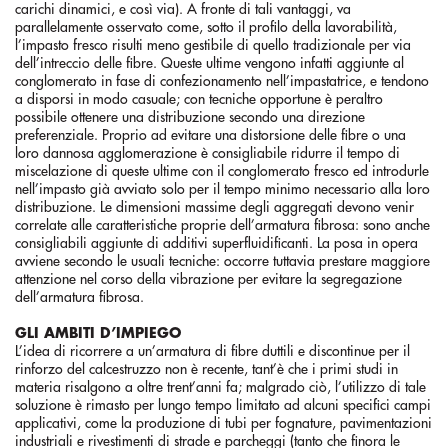
carichi dinamici, e così via). A fronte di tali vantaggi, va
parallelamente osservato come, sotto il profilo della lavorabilità,
l’impasto fresco risulti meno gestibile di quello tradizionale per via
dell’intreccio delle fibre. Queste ultime vengono infatti aggiunte al
conglomerato in fase di confezionamento nell’impastatrice, e tendono
a disporsi in modo casuale; con tecniche opportune è peraltro
possibile ottenere una distribuzione secondo una direzione
preferenziale. Proprio ad evitare una distorsione delle fibre o una
loro dannosa agglomerazione è consigliabile ridurre il tempo di
miscelazione di queste ultime con il conglomerato fresco ed introdurle
nell’impasto già avviato solo per il tempo minimo necessario alla loro
distribuzione. Le dimensioni massime degli aggregati devono venir
correlate alle caratteristiche proprie dell’armatura fibrosa: sono anche
consigliabili aggiunte di additivi superfluidificanti. La posa in opera
avviene secondo le usuali tecniche: occorre tuttavia prestare maggiore
attenzione nel corso della vibrazione per evitare la segregazione
dell’armatura fibrosa.
GLI AMBITI D’IMPIEGO
L’idea di ricorrere a un’armatura di fibre duttili e discontinue per il
rinforzo del calcestruzzo non è recente, tant’è che i primi studi in
materia risalgono a oltre trent’anni fa; malgrado ciò, l’utilizzo di tale
soluzione è rimasto per lungo tempo limitato ad alcuni specifici campi
applicativi, come la produzione di tubi per fognature, pavimentazioni
industriali e rivestimenti di strade e parcheggi (tanto che finora le