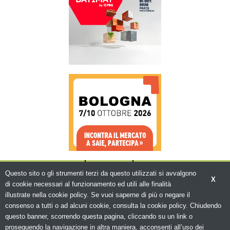
CHI SIAMO
CONTATTI
WWW.BEMA.IT
Questo sito o gli strumenti terzi da questo utilizzati si avvalgono
X
di cookie necessari al funzionamento ed utili alle finalità
illustrate nella cookie policy. Se vuoi saperne di più o negare il
consenso a tutti o ad alcuni cookie, consulta la cookie policy. Chiudendo
questo banner, scorrendo questa pagina, cliccando su un link o
© Copyright 2026. Edilizia in Rete - N.ro
Iscrizione ROC 5836 -
Privacy policy
proseguendo la navigazione in altra maniera, acconsenti all’uso dei