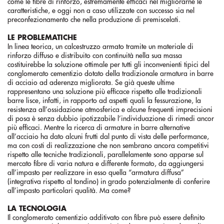
come le fibre di rinforzo, estremamente efficaci nel migliorarne le
caratteristiche, e oggi non a caso utilizzate con successo sia nel
preconfezionamento che nella produzione di premiscelati.
LE PROBLEMATICHE
In linea teorica, un calcestruzzo armato tramite un materiale di
rinforzo diffuso e distribuito con continuità nella sua massa
costituirebbe la soluzione ottimale per tutti gli inconvenienti tipici del
conglomerato cementizio dotato della tradizionale armatura in barre
di acciaio ad aderenza migliorata. Se già queste ultime
rappresentano una soluzione più efficace rispetto alle tradizionali
barre lisce, infatti, in rapporto ad aspetti quali la fessurazione, la
resistenza all’ossidazione atmosferica e alcune frequenti imprecisioni
di posa è senza dubbio ipotizzabile l’individuazione di rimedi ancor
più efficaci. Mentre la ricerca di armature in barre alternative
all’acciaio ha dato alcuni frutti dal punto di vista delle performance,
ma con costi di realizzazione che non sembrano ancora competitivi
rispetto alle tecniche tradizionali, parallelamente sono apparse sul
mercato fibre di varia natura e differente formato, da aggiungersi
all’impasto per realizzare in esso quella “armatura diffusa”
(integrativa rispetto al tondino) in grado potenzialmente di conferire
all’impasto particolari qualità. Ma come?
LA TECNOLOGIA
Il conglomerato cementizio additivato con fibre può essere definito