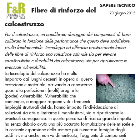
SAPERE TECNICO
Fibre di rinforzo del
23 giugno 2015
calcestruzzo
Per il calcestruzzo, un equilibrato dosaggio dei componenti di base
calibrato in funzione delle performance che questo deve soddisfare,
risulta fondamentale. Tecnologia ed efficacia prestazionale fanno
delle fibre di rinforzo una soluzione ottimale sia per elevare
caratteristiche e durabilità del calcestruzzo, sia per ripristinarne le
eventuali vulnerabilità.
La tecnologia del calcestruzzo ha molto
imparato dai lunghi decenni in opera di questo
eccezionale materiale, arrivando a conoscerne
quasi alla perfezione i (molti) pregi e le
(poche) vulnerabilità. Vulnerabilità che
comunque, a maggior ragione visti i frequenti
impieghi strutturali del cls, hanno imposto l’individuazione di
soluzioni sia atte a limitarne il manifestarsi, sia a ripristinarne le
eventuali conseguenze. In questo percorso di ricerca grande impatto
ha senza dubbio avuto una più accurata formulazione delle miscele e
la costante espansione della sempre più numerosa famiglia degli
additivi; ma anche, non va dimenticato, l’aggiunta di componenti