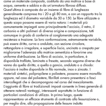
come un materiale composito, costituito da una matrice a base di
acqua, cemento e sabbia e da un’armatura fibrosa diffusa.
Quest’ultima è composta da un insieme di fibre di lunghezza
generalmente compresa tra i 20 e gli 80 mm, e con un rapporto tra la
lunghezza ed il diametro variabile da 50 a 150. Le fibre utilizzate a
questo scopo possono essere di varia natura: i materiali più
comunemente impiegati sono principalmente l’acciaio, il vetro, il
carbonio e altri polimeri di diversa origine e composizione, tutti
comunque in grado di conferire al conglomerato una adeguata
resistenza a trazione. La loro conformazione, estremamente variabile,
può essere dritta, curva o ondulata, con sezione circolare,
rettangolare o irregolare, e superficie liscia, uncinata o crespata per
migliorarne l’aderenza alla matrice cementizia e favorirne una
uniforme distribuzione. La fibra di acciaio, in particolare, è
disponibile trafilata, laminata o fresata, secondo sagome diverse che
vanno da quella diritta, a quella a gancio, ondulata o a chiodo:
l’acciaio è inoltre disponibile in filo normale, inox o zincato. I
materiali sintetici, polipropilene o poliestere, possono essere monofilo
oppure, nel caso del poliestere, fibrillati ovvero presentarsi a fasci
intercollegati che si decompongono nel corso del mescolamento.
L’aggiunta di fibre ai tradizionali impasti consente in linea generale di
ottenere notevoli vantaggi, interessanti soprattutto in funzione di
particolari condizioni di utilizzo. In primo luogo, queste
rappresentano un efficace strumento di contrasto alla fessurazione o,
per meglio dire, alla propagazione delle fessure indotta