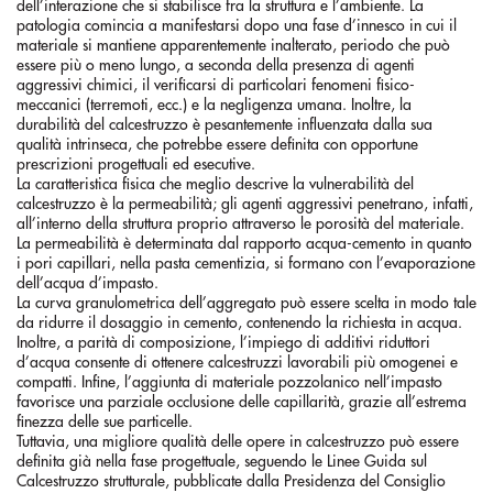
dell’interazione che si stabilisce fra la struttura e l’ambiente. La
patologia comincia a manifestarsi dopo una fase d’innesco in cui il
materiale si mantiene apparentemente inalterato, periodo che può
essere più o meno lungo, a seconda della presenza di agenti
aggressivi chimici, il verificarsi di particolari fenomeni fisico-
meccanici (terremoti, ecc.) e la negligenza umana. Inoltre, la
durabilità del calcestruzzo è pesantemente influenzata dalla sua
qualità intrinseca, che potrebbe essere definita con opportune
prescrizioni progettuali ed esecutive.
La caratteristica fisica che meglio descrive la vulnerabilità del
calcestruzzo è la permeabilità; gli agenti aggressivi penetrano, infatti,
all’interno della struttura proprio attraverso le porosità del materiale.
La permeabilità è determinata dal rapporto acqua-cemento in quanto
i pori capillari, nella pasta cementizia, si formano con l’evaporazione
dell’acqua d’impasto.
La curva granulometrica dell’aggregato può essere scelta in modo tale
da ridurre il dosaggio in cemento, contenendo la richiesta in acqua.
Inoltre, a parità di composizione, l’impiego di additivi riduttori
d’acqua consente di ottenere calcestruzzi lavorabili più omogenei e
compatti. Infine, l’aggiunta di materiale pozzolanico nell’impasto
favorisce una parziale occlusione delle capillarità, grazie all’estrema
finezza delle sue particelle.
Tuttavia, una migliore qualità delle opere in calcestruzzo può essere
definita già nella fase progettuale, seguendo le Linee Guida sul
Calcestruzzo strutturale, pubblicate dalla Presidenza del Consiglio