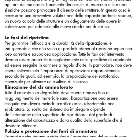
agli urti del materiale. L’aumento dei carichi di esercizio e le azioni
sismiche possono provocare il dissesto delle strutture. In questo caso è
necessaria una preventiva valutazione della capacità portante residua,
un nuovo calcolo delle strutture e un adeguamento delle opere in
calcestruzzo per adattarle alle nuove condizioni di carico.
Le fasi del ripristino
Per garantire l’efficacia e la durabilità della riparazione, è
indispensabile che alla scelta di prodotti idonei al ripristino segua una
loro corretta e scrupolosa applicazione. Tutte le fasi dell’intervento
devono essere prescritte dettagliatamente nelle specifiche di capitolato
ed essere eseguite in cantiere a regola d’arte. In particolare, non deve
essere sottovalutata l’importanza di operazioni apparentemente
secondarie quali, ad esempio, la preparazione del sottofondo,
essenziale per ottenere un risultato di successo.
Rimozione del cls ammalorato
Tutto il calcestruzzo degradato deve essere rimosso fino al
raggiungimento del materiale sano. L’asportazione può essere
eseguita con diversi metodi: scarificazione, idrodemolizione,
sabbiatura. La scelta del sistema da impiegare dipende
dall’estensione della superficie da ripristinare, dal grado di
alterazione del calcestruzzo e dalla qualità della superficie che si
desidera ottenere.
Pulizia e protezione dei ferri di armatura
L’armatura che rimane a vista dopo l’asportazione del calcestruzzo