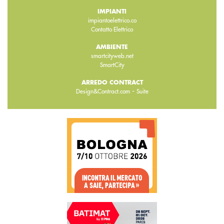
IMPIANTI
impiantoelettrico.co
Contatto Elettrico
AMBIENTE
smartcityweb.net
SmartCity
ARREDO CONTRACT
-
Design&Contract.com
Suite