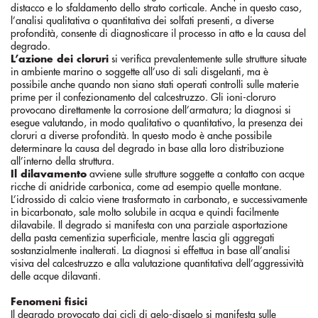
distacco e lo sfaldamento dello strato corticale. Anche in questo caso,
l’analisi qualitativa o quantitativa dei solfati presenti, a diverse
profondità, consente di diagnosticare il processo in atto e la causa del
degrado.
L’azione dei cloruri
si verifica prevalentemente sulle strutture situate
in ambiente marino o soggette all’uso di sali disgelanti, ma è
possibile anche quando non siano stati operati controlli sulle materie
prime per il confezionamento del calcestruzzo. Gli ioni-cloruro
provocano direttamente la corrosione dell’armatura; la diagnosi si
esegue valutando, in modo qualitativo o quantitativo, la presenza dei
cloruri a diverse profondità. In questo modo è anche possibile
determinare la causa del degrado in base alla loro distribuzione
all’interno della struttura.
Il dilavamento
avviene sulle strutture soggette a contatto con acque
ricche di anidride carbonica, come ad esempio quelle montane.
L’idrossido di calcio viene trasformato in carbonato, e successivamente
in bicarbonato, sale molto solubile in acqua e quindi facilmente
dilavabile. Il degrado si manifesta con una parziale asportazione
della pasta cementizia superficiale, mentre lascia gli aggregati
sostanzialmente inalterati. La diagnosi si effettua in base all’analisi
visiva del calcestruzzo e alla valutazione quantitativa dell’aggressività
delle acque dilavanti.
Fenomeni fisici
Il degrado provocato dai cicli di gelo-disgelo si manifesta sulle