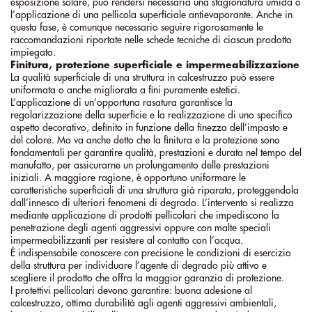
esposizione solare, può rendersi necessaria una stagionatura umida o
l’applicazione di una pellicola superficiale antievaporante. Anche in
questa fase, è comunque necessario seguire rigorosamente le
raccomandazioni riportate nelle schede tecniche di ciascun prodotto
impiegato.
Finitura, protezione superficiale e impermeabilizzazione
La qualità superficiale di una struttura in calcestruzzo può essere
uniformata o anche migliorata a fini puramente estetici.
L’applicazione di un’opportuna rasatura garantisce la
regolarizzazione della superficie e la realizzazione di uno specifico
aspetto decorativo, definito in funzione della finezza dell’impasto e
del colore. Ma va anche detto che la finitura e la protezione sono
fondamentali per garantire qualità, prestazioni e durata nel tempo del
manufatto, per assicurarne un prolungamento delle prestazioni
iniziali. A maggiore ragione, è opportuno uniformare le
caratteristiche superficiali di una struttura già riparata, proteggendola
dall’innesco di ulteriori fenomeni di degrado. L’intervento si realizza
mediante applicazione di prodotti pellicolari che impediscono la
penetrazione degli agenti aggressivi oppure con malte speciali
impermeabilizzanti per resistere al contatto con l’acqua.
È indispensabile conoscere con precisione le condizioni di esercizio
della struttura per individuare l’agente di degrado più attivo e
scegliere il prodotto che offra la maggior garanzia di protezione.
I protettivi pellicolari devono garantire: buona adesione al
calcestruzzo, ottima durabilità agli agenti aggressivi ambientali,