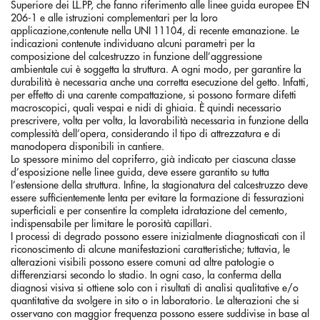
Superiore dei LL.PP, che fanno riferimento alle linee guida europee EN
206-1 e alle istruzioni complementari per la loro
applicazione,contenute nella UNI 11104, di recente emanazione. Le
indicazioni contenute individuano alcuni parametri per la
composizione del calcestruzzo in funzione dell’aggressione
ambientale cui è soggetta la struttura. A ogni modo, per garantire la
durabilità è necessaria anche una corretta esecuzione del getto. Infatti,
per effetto di una carente compattazione, si possono formare difetti
macroscopici, quali vespai e nidi di ghiaia. È quindi necessario
prescrivere, volta per volta, la lavorabilità necessaria in funzione della
complessità dell’opera, considerando il tipo di attrezzatura e di
manodopera disponibili in cantiere.
Lo spessore minimo del copriferro, già indicato per ciascuna classe
d’esposizione nelle linee guida, deve essere garantito su tutta
l’estensione della struttura. Infine, la stagionatura del calcestruzzo deve
essere sufficientemente lenta per evitare la formazione di fessurazioni
superficiali e per consentire la completa idratazione del cemento,
indispensabile per limitare le porosità capillari.
I processi di degrado possono essere inizialmente diagnosticati con il
riconoscimento di alcune manifestazioni caratteristiche; tuttavia, le
alterazioni visibili possono essere comuni ad altre patologie o
differenziarsi secondo lo stadio. In ogni caso, la conferma della
diagnosi visiva si ottiene solo con i risultati di analisi qualitative e/o
quantitative da svolgere in sito o in laboratorio. Le alterazioni che si
osservano con maggior frequenza possono essere suddivise in base al