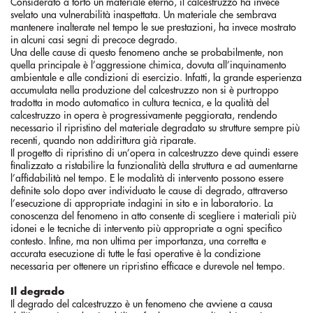
Considerato a torto un materiale eterno, il calcestruzzo ha invece
svelato una vulnerabilità inaspettata. Un materiale che sembrava
mantenere inalterate nel tempo le sue prestazioni, ha invece mostrato
in alcuni casi segni di precoce degrado.
Una delle cause di questo fenomeno anche se probabilmente, non
quella principale è l’aggressione chimica, dovuta all’inquinamento
ambientale e alle condizioni di esercizio. Infatti, la grande esperienza
accumulata nella produzione del calcestruzzo non si è purtroppo
tradotta in modo automatico in cultura tecnica, e la qualità del
calcestruzzo in opera è progressivamente peggiorata, rendendo
necessario il ripristino del materiale degradato su strutture sempre più
recenti, quando non addirittura già riparate.
Il progetto di ripristino di un’opera in calcestruzzo deve quindi essere
finalizzato a ristabilire la funzionalità della struttura e ad aumentarne
l’affidabilità nel tempo. E le modalità di intervento possono essere
definite solo dopo aver individuato le cause di degrado, attraverso
l’esecuzione di appropriate indagini in sito e in laboratorio. La
conoscenza del fenomeno in atto consente di scegliere i materiali più
idonei e le tecniche di intervento più appropriate a ogni specifico
contesto. Infine, ma non ultima per importanza, una corretta e
accurata esecuzione di tutte le fasi operative è la condizione
necessaria per ottenere un ripristino efficace e durevole nel tempo.
Il degrado
Il degrado del calcestruzzo è un fenomeno che avviene a causa