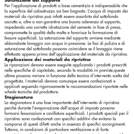
Saturazione del supporto
Per l’applicazione di prodotti a base cementizia è indispensabile che
la superficie del calcestruzzo sia ben bagnata. L’acqua di impasto dei
materiali da ripristino può infatti essere assorbita dal sottofondo
asciutto e, oltre a non garantire una buona aderenza al supporto,
impedendo una corretta idratazione del cemento in fase di presa,
compromette la qualità della malta e favorisce la formazione di
fessure superficiali. La saturazione del supporto avviene mediante
abbondante lavaggio con acqua in pressione. Le fasi di pulizia e di
saturazione del sottofondo possono coincidere se il lavaggio viene
effettuato appena prima dell’applicazione del materiale da ripristino.
Applicazione dei materiali da ripristino
Le riparazioni devono essere eseguite applicando i prodotti prescritti
nelle specifiche di capitolato, secondo le modalità ivi previste;queste
ultime possono variare in funzione della tecnica d’intervento scelta dal
progettista. I materiali devono comunque essere confezionati e
applicati seguendo rigorosamente le raccomandazioni riportate nelle
schede tecniche del produttore.
Stagionatura
La stagionatura è una fase importante dell’intervento di ripristino
perché durante l’evaporazione dell’acqua di impasto possono
formarsi fessurazioni e cavillature superficiali. I prodotti speciali per il
ripristino sono confezionati con specifici additivi che evitano la
comparsa di questi difetti anche in assenza di specifici accorgimenti.
Tuttavia, in condizioni di particolare ventilazione e di forte