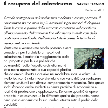
Il recupero del calcestruzzo
SAPERE TECNICO
15 ottobre 2014
Grande protagonista dell’architettura moderna e contemporanea, il
calcestruzzo ha mostrato in più occasioni segni precoci di degrado.
Tante le cause a partire dalla mancata correttezza del copriferro,
all’inquinamento dell’ambiente fino all’assenza in molti casi della
protezione superficiale. Nell’articolo tutte le cause, le tecniche di
risanamento e i materiali.
Ventesimo e ventunesimo secolo possono essere
considerati per l’architettura i secoli del
calcestruzzo. Il materiale maggiormente scelto
dai progettisti per le sue poliedriche
potenzialità. Sotto l’aspetto architettonico, è
stata molto apprezzata la sua capacità plastica
che dà ampia libertà espressiva nel modellare spazi e volumi. A
livello tecnico, è stata invece sfruttata la sua versatilità per realizzare
elementi strutturali con diverso comportamento meccanico. Tutto questo
soddisfacendo anche evidenti esigenze pratiche di economicità e
facilità di produzione e applicazione. L’enorme quantità di opere
prodotte in calcestruzzo, e la differente qualità del prodotto, hanno
però spesso evidenziato la sua inadeguatezza sotto il profilo della
durabilità.