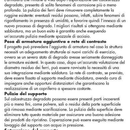
degradato, presenta di solito fenomeni di corrosione più o meno
profonda. La pulizia dei ferri deve rimuovere completamente la
ruggine esistente: eventuali residui possono, infatti, subire fenomeni di
rigonfiamento in presenza di umidità, e favorire quindi l’innesco di un
nuovo processo di degrado. I migliori risultati si ottengono mediante
sabbiatura, ma un buon esito è garantito anche eseguendo
un’accurata pulizia mediante spazzole di acciaio.
Posa di armatura aggiuntiva e rete di contrasto
Il progetto può prevedere l’aggiunta di armatura nel caso la struttura
necessiti un adeguamento strutturale ai nuovi carichi di esercizio,
ovvero se un severo stato di degrado avesse seriamente danneggiato
le armature esistenti. In questo caso, dopo un’accurata valutazione del
diametro residuo dei ferri, può essere ravvisata la necessità di una
sua integrazione mediante saldatura. La rete di contrasto, se prevista,
deve essere fissata al supporto mediante chiodatura, avendo cura di
impiegare anche opportuni distanziatori che garantiscano la
realizzazione di un copriferro a spessore costante.
Pulizia del supporto
Sul calcestruzzo degradato possono essere presenti parti incoerenti
più o meno fini, come polvere, sali o residui della parte superficiale
già rimossa mediante scarificazione. La pulizia della superficie deve
eliminare tutto questo materiale per assicurare una buona adesione
dei prodotti da ripristino. L’operazione può essere eseguita mediante
lavaggio del supporto con acqua in pressione.