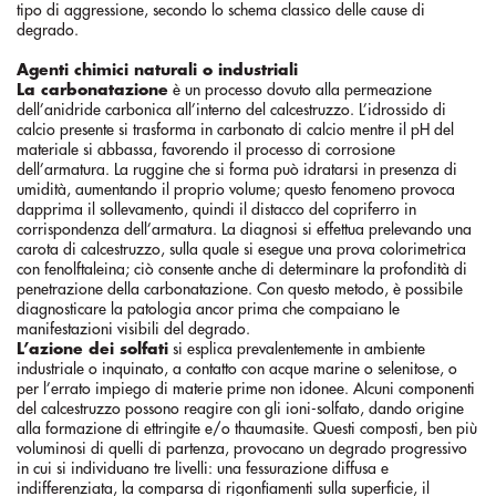
tipo di aggressione, secondo lo schema classico delle cause di
degrado.
Agenti chimici naturali o industriali
La carbonatazione
è un processo dovuto alla permeazione
dell’anidride carbonica all’interno del calcestruzzo. L’idrossido di
calcio presente si trasforma in carbonato di calcio mentre il pH del
materiale si abbassa, favorendo il processo di corrosione
dell’armatura. La ruggine che si forma può idratarsi in presenza di
umidità, aumentando il proprio volume; questo fenomeno provoca
dapprima il sollevamento, quindi il distacco del copriferro in
corrispondenza dell’armatura. La diagnosi si effettua prelevando una
carota di calcestruzzo, sulla quale si esegue una prova colorimetrica
con fenolftaleina; ciò consente anche di determinare la profondità di
penetrazione della carbonatazione. Con questo metodo, è possibile
diagnosticare la patologia ancor prima che compaiano le
manifestazioni visibili del degrado.
L’azione dei solfati
si esplica prevalentemente in ambiente
industriale o inquinato, a contatto con acque marine o selenitose, o
per l’errato impiego di materie prime non idonee. Alcuni componenti
del calcestruzzo possono reagire con gli ioni-solfato, dando origine
alla formazione di ettringite e/o thaumasite. Questi composti, ben più
voluminosi di quelli di partenza, provocano un degrado progressivo
in cui si individuano tre livelli: una fessurazione diffusa e
indifferenziata, la comparsa di rigonfiamenti sulla superficie, il