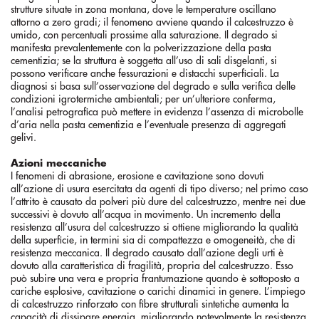
strutture situate in zona montana, dove le temperature oscillano
attorno a zero gradi; il fenomeno avviene quando il calcestruzzo è
umido, con percentuali prossime alla saturazione. Il degrado si
manifesta prevalentemente con la polverizzazione della pasta
cementizia; se la struttura è soggetta all’uso di sali disgelanti, si
possono verificare anche fessurazioni e distacchi superficiali. La
diagnosi si basa sull’osservazione del degrado e sulla verifica delle
condizioni igrotermiche ambientali; per un’ulteriore conferma,
l’analisi petrografica può mettere in evidenza l’assenza di microbolle
d’aria nella pasta cementizia e l’eventuale presenza di aggregati
gelivi.
Azioni meccaniche
I fenomeni di abrasione, erosione e cavitazione sono dovuti
all’azione di usura esercitata da agenti di tipo diverso; nel primo caso
l’attrito è causato da polveri più dure del calcestruzzo, mentre nei due
successivi è dovuto all’acqua in movimento. Un incremento della
resistenza all’usura del calcestruzzo si ottiene migliorando la qualità
della superficie, in termini sia di compattezza e omogeneità, che di
resistenza meccanica. Il degrado causato dall’azione degli urti è
dovuto alla caratteristica di fragilità, propria del calcestruzzo. Esso
può subire una vera e propria frantumazione quando è sottoposto a
cariche esplosive, cavitazione o carichi dinamici in genere. L’impiego
di calcestruzzo rinforzato con fibre strutturali sintetiche aumenta la
capacità di dissipare energia, migliorando notevolmente la resistenza