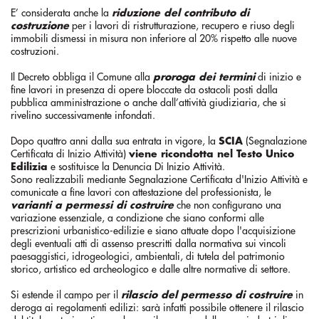
E’ considerata anche la
riduzione del contributo di
costruzione
per i lavori di ristrutturazione, recupero e riuso degli
immobili dismessi in misura non inferiore al 20% rispetto alle nuove
costruzioni.
Il Decreto obbliga il Comune alla
proroga dei termini
di inizio e
fine lavori in presenza di opere bloccate da ostacoli posti dalla
pubblica amministrazione o anche dall’attività giudiziaria, che si
rivelino successivamente infondati.
Dopo quattro anni dalla sua entrata in vigore, la
SCIA
(Segnalazione
Certificata di Inizio Attività)
viene ricondotta nel Testo Unico
Edilizia
e sostituisce la Denuncia Di Inizio Attività.
Sono realizzabili mediante Segnalazione Certificata d'Inizio Attività e
comunicate a fine lavori con attestazione del professionista, le
varianti a permessi di costruire
che non configurano una
variazione essenziale, a condizione che siano conformi alle
prescrizioni urbanistico-edilizie e siano attuate dopo l'acquisizione
degli eventuali atti di assenso prescritti dalla normativa sui vincoli
paesaggistici, idrogeologici, ambientali, di tutela del patrimonio
storico, artistico ed archeologico e dalle altre normative di settore.
Si estende il campo per il
rilascio del permesso di costruire
in
deroga ai regolamenti edilizi: sarà infatti possibile ottenere il rilascio