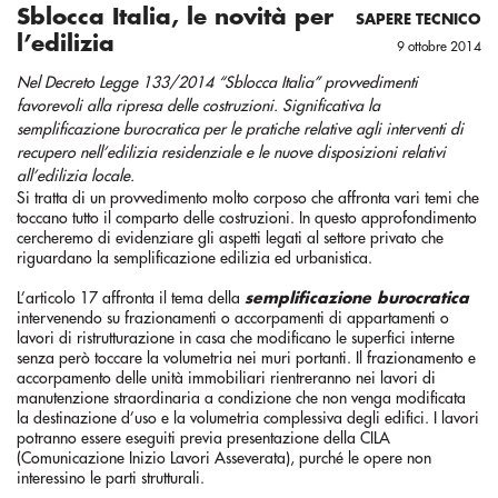
Sblocca Italia, le novità per
SAPERE TECNICO
l’edilizia
9 ottobre 2014
Nel Decreto Legge 133/2014 “Sblocca Italia” provvedimenti
favorevoli alla ripresa delle costruzioni. Significativa la
semplificazione burocratica per le pratiche relative agli interventi di
recupero nell’edilizia residenziale e le nuove disposizioni relativi
all’edilizia locale.
Si tratta di un provvedimento molto corposo che affronta vari temi che
toccano tutto il comparto delle costruzioni. In questo approfondimento
cercheremo di evidenziare gli aspetti legati al settore privato che
riguardano la semplificazione edilizia ed urbanistica.
L’articolo 17 affronta il tema della
semplificazione burocratica
intervenendo su frazionamenti o accorpamenti di appartamenti o
lavori di ristrutturazione in casa che modificano le superfici interne
senza però toccare la volumetria nei muri portanti. Il frazionamento e
accorpamento delle unità immobiliari rientreranno nei lavori di
manutenzione straordinaria a condizione che non venga modificata
la destinazione d’uso e la volumetria complessiva degli edifici. I lavori
potranno essere eseguiti previa presentazione della CILA
(Comunicazione Inizio Lavori Asseverata), purché le opere non
interessino le parti strutturali.