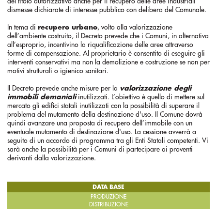
del titolo autorizzativo anche per il recupero delle aree industriali
dismesse dichiarate di interesse pubblico con delibera del Comunale.
In tema di
recupero urbano
, volto alla valorizzazione
dell’ambiente costruito, il Decreto prevede che i Comuni, in alternativa
all’esproprio, incentivino la riqualificazione delle aree attraverso
forme di compensazione. Al proprietario è consentito di eseguire gli
interventi conservativi ma non la demolizione e costruzione se non per
motivi strutturali o igienico sanitari.
Il Decreto prevede anche misure per la
valorizzazione degli
immobili demaniali
inutilizzati. L’obiettivo è quello di mettere sul
mercato gli edifici statali inutilizzati con la possibilità di superare il
problema del mutamento della destinazione d'uso. Il Comune dovrà
quindi avanzare una proposta di recupero dell’immobile con un
eventuale mutamento di destinazione d'uso. La cessione avverrà a
seguito di un accordo di programma tra gli Enti Statali competenti. Vi
sarà anche la possibilità per i Comuni di partecipare ai proventi
derivanti dalla valorizzazione.
DATA BASE
PRODUZIONE
DISTRIBUZIONE