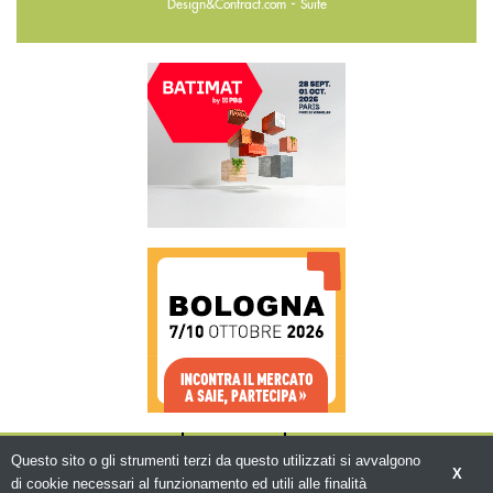
-
Design&Contract.com
Suite
CHI SIAMO
CONTATTI
WWW.BEMA.IT
Questo sito o gli strumenti terzi da questo utilizzati si avvalgono
X
di cookie necessari al funzionamento ed utili alle finalità