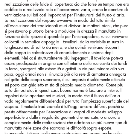
realizzazione delle falde di copertura: ciò che forse un tempo non era
codificato o realizzato solo all’occorrenza varia, erano le aperture di
ventilazione sui lati così importanti per l’instaurarsi del flusso d’aria.
La realizzazione del vespaio avveniva in modo del tutto simile
all’esecuzione dei tradizionali muri divisori in mattoni pieni, che pure
si prestavano piuttosto bene a modulare in altezza il manufatto in
funzione dello spazio disponibile per l’intercapedine, su cui venivano
collocati in semplice appoggio i tavelloni, dalla variabile misura in
lunghezza ma di solito da metro, e che quindi venivano ricoperti
dalla cappa in calcestruzzo di consolidamento e unione degli
elementi. Nei casi strutturalmente più impegnati, il tavellone poteva
essere predisposto in origine con all’interno delle sue cavità dei tondi
in ferro, sporgenti alle estremità e gettati in via preliminare alla sua
posa; oggi ormai non si rinuncia più alla rete di armatura annegata
nel getto della cappa superiore, il cui impasto è solitamente ottenuto
sul posto con ghiaietto misto di piccolo-medio diametro. Come più
sotto dimostrato, in questi casi, buona norma è lasciare a intervalli
regolari delle aperture nei muricci, in modo che il flusso dell’aria
vada regolarmente diffondendosi per tutta l’ampiezza superficiale del
vespaio. Il metodo tradizionale è tutt’oggi ancora diffuso, poiché si
presta ottimamente per l’esecuzione di vespai di modesto sviluppo
superficiale o dalle irregolarità geometriche marcate, o ancora a
completamento delle realizzazioni che adottano un più nuovo tipo di
manufatto nelle zone che scontano le difficoltà sopra esposte.
In generale, tuttavia, nelle nuove costruzioni ma ormai anche nelle