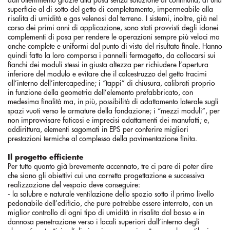
dall’ottenimento grazie alla posa senza soluzione di continuità, di una
superficie al di sotto del getto di completamento, impermeabile alla
risalita di umidità e gas velenosi dal terreno. I sistemi, inoltre, già nel
corso dei primi anni di applicazione, sono stati provvisti degli idonei
complementi di posa per rendere le operazioni sempre più veloci ma
anche complete e uniformi dal punto di vista del risultato finale. Hanno
quindi fatto la loro comparsa i pannelli fermagetto, da collocarsi sui
fianchi dei moduli stessi in giusta altezza per richiudere l’apertura
inferiore del modulo e evitare che il calcestruzzo del getto tracimi
all’interno dell’intercapedine; i “tappi” di chiusura, calibrati proprio
in funzione della geometria dell’elemento prefabbricato, con
medesima finalità ma, in più, possibilità di adattamento laterale sugli
spazi vuoti verso le armature della fondazione; i “mezzi moduli”, per
non improvvisare faticosi e imprecisi adattamenti dei manufatti; e,
addirittura, elementi sagomati in EPS per conferire migliori
prestazioni termiche al complesso della pavimentazione finita.
Il progetto efficiente
Per tutto quanto già brevemente accennato, tre ci pare di poter dire
che siano gli obiettivi cui una corretta progettazione e successiva
realizzazione del vespaio deve conseguire:
- la salubre e naturale ventilazione dello spazio sotto il primo livello
pedonabile dell’edificio, che pure potrebbe essere interrato, con un
miglior controllo di ogni tipo di umidità in risalita dal basso e in
dannosa penetrazione verso i locali superiori dall’interno degli