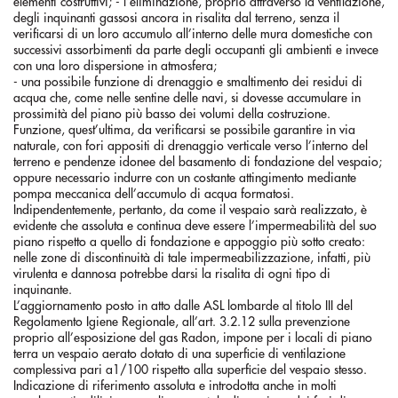
elementi costruttivi; - l’eliminazione, proprio attraverso la ventilazione,
degli inquinanti gassosi ancora in risalita dal terreno, senza il
verificarsi di un loro accumulo all’interno delle mura domestiche con
successivi assorbimenti da parte degli occupanti gli ambienti e invece
con una loro dispersione in atmosfera;
- una possibile funzione di drenaggio e smaltimento dei residui di
acqua che, come nelle sentine delle navi, si dovesse accumulare in
prossimità del piano più basso dei volumi della costruzione.
Funzione, quest’ultima, da verificarsi se possibile garantire in via
naturale, con fori appositi di drenaggio verticale verso l’interno del
terreno e pendenze idonee del basamento di fondazione del vespaio;
oppure necessario indurre con un costante attingimento mediante
pompa meccanica dell’accumulo di acqua formatosi.
Indipendentemente, pertanto, da come il vespaio sarà realizzato, è
evidente che assoluta e continua deve essere l’impermeabilità del suo
piano rispetto a quello di fondazione e appoggio più sotto creato:
nelle zone di discontinuità di tale impermeabilizzazione, infatti, più
virulenta e dannosa potrebbe darsi la risalita di ogni tipo di
inquinante.
L’aggiornamento posto in atto dalle ASL lombarde al titolo III del
Regolamento Igiene Regionale, all’art. 3.2.12 sulla prevenzione
proprio all’esposizione del gas Radon, impone per i locali di piano
terra un vespaio aerato dotato di una superficie di ventilazione
complessiva pari a1/100 rispetto alla superficie del vespaio stesso.
Indicazione di riferimento assoluta e introdotta anche in molti