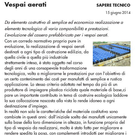
Vespai aerati
SAPERE TECNICO
15 giugno 2014
Da elemento costruttivo di semplice ed economica realizzazione a
elemento tecnologico di varia componibilità e prestazioni.
L’evoluzione del cassero prefabbricato per i vespai aerati.
Con un corredo normativo proprio pure in
evoluzione, la realizzazione di vespai aerati
destinati a ogni tipo di costruzione edilizia, da
quella civile a quella più industriale
strettamente intesa, è stata oggetto nel corso
degli anni di una consapevole trasformazione
tecnologica, volta a migliorarne le prestazioni pur con l’obiettivo di
un certo contenimento dei costi per manufatti di semplice e rustica
applicazione. Lo stesso criterio adottato nel tempo da più di un
produttore di impiegare plastica riciclata quale materiale di base,ci
pare un importante contributo in tema di costruire ecologico laddove
la sua collocazione nascosta alla vista lo rende idoneo a ogni
destinazione d’impiego.
In realtà non solo le caratteristiche del materiale costitutivo sono
cambiate in questi anni: dall’iniziale scelta dei manufatti unicamente
sulla base della loro dimensione in altezza, in funzione proprio del
tipo di vespaio da realizzarsi, molto è stato fatto per migliorare e
rendere spedita la posa, con complementi introdotti per migliorare i