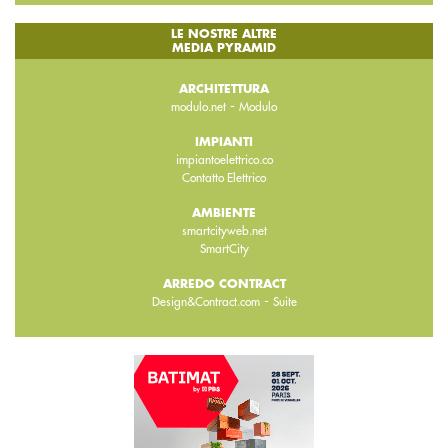
LE NOSTRE ALTRE
MEDIA PYRAMID
ARCHITETTURA
-
modulo.net
Modulo
IMPIANTI
impiantoelettrico.co
Contatto Elettrico
AMBIENTE
smartcityweb.net
SmartCity
ARREDO CONTRACT
-
Design&Contract.com
Suite