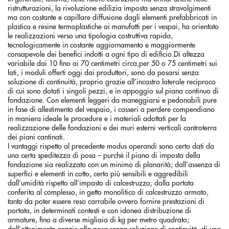
ristrutturazioni, la rivoluzione edilizia imposta senza stravolgimenti
ma con costante e capillare diffusione dagli elementi prefabbricati in
plastica e resine termoplastiche ai manufatti per i vespai, ha orientato
le realizzazioni verso una tipologia costruttiva rapida,
tecnologicamente in costante aggiornamento e maggiormente
consapevole dei benefici indotti a ogni tipo di edificio.Di altezza
variabile dai 10 fino ai 70 centimetri circa,per 50 o 75 centimetri sui
lati, i moduli offerti oggi dai produttori, sono da posarsi senza
soluzione di continuità, proprio grazie all’incastro laterale reciproco
di cui sono dotati i singoli pezzi, e in appoggio sul piano continuo di
fondazione. Con elementi leggeri da maneggiarsi e pedonabili pure
in fase di allestimento del vespaio, i casseri a perdere compendiano
in maniera ideale le procedure e i materiali adottati per la
realizzazione delle fondazioni e dei muri esterni verticali controterra
dei piani cantinati.
I vantaggi rispetto al precedente modus operandi sono certo dati da
una certa speditezza di posa – purchè il piano di imposta della
fondazione sia realizzato con un minimo di planarità; dall’assenza di
superfici e elementi in cotto, certo più sensibili e aggredibili
dall’umidità rispetto all’impasto di calcestruzzo; dalla portata
conferita al complesso, in getto monolitico di calcestruzzo armato,
tanto da poter essere reso carrabile ovvero fornire prestazioni di
portata, in determinati contesti e con idonea distribuzione di
armature, fino a diverse migliaia di kg per metro quadrato;