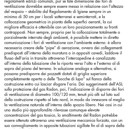
regolamenti edilizi comunali, pur se tale dimensione dei fori di
ventilazione dovrebbe sempre essere messa in relazione con l’altezza
del vespaio – stabilita dal Regolamento di Igiene sempre in un
minimo di 50 cm per i locali sotterranei e seminterrati, e la
collocazione geometrica in pianta delle superfici aeranti, la cui
migliore efficacia è ottenibile con un loro posizionamento su fronti
contrapposti. Non sempre, proprio per la collocazione totalmente o
parzialmente interrata degli ambienti, è possibile mettere in diretta
comunicazione i fori di ventilazione con l’ambiente esterno: è allora
necessario creare delle “pipe” di aerazione, ovvero dei collegamenti
predisposti all’interno della muratura o in appositi cavedi, laddove il
flusso dell’aria in transito attraverso l’intercapedine è canalizzata
all’interno della tubazione che la riporta verso l’alto e l’esterno al di
sopra del piano del terreno. In soluzione analoga e alternativa, si
possono predisporre dei pozzetti dotati di griglia superiore
completamente aperta o delle “bocche di lupo” sul fianco della
costruzione entro cui lasciar sfogare l’aria. Dai suggerimenti dell’ASL
sulla protezione dal gas Radon, poi, l’indicazione di disporre dei fori
di ventilazione di diametro 100/120 mm, tenuti più alti sul lato sud
della costruzione rispetto al lato nord, in modo da innescare al meglio
la ventilazione naturale all’interno dello spazio libero. Nei casi in cui
uno studio più approfondito rilevasse comunque elevate
concentrazioni del gas tossico, lo smaltimento del Radon potrebbe
essere ottenuto attraverso una ventilazione meccanica forzata, con un
suo convogliamento in apposite tubazioni sigillate fin al di sopra della