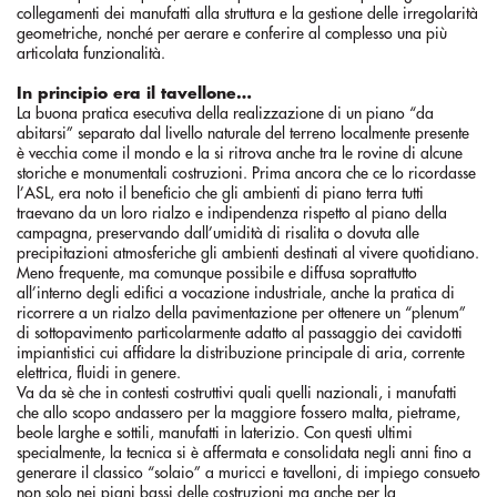
collegamenti dei manufatti alla struttura e la gestione delle irregolarità
geometriche, nonché per aerare e conferire al complesso una più
articolata funzionalità.
In principio era il tavellone…
La buona pratica esecutiva della realizzazione di un piano “da
abitarsi” separato dal livello naturale del terreno localmente presente
è vecchia come il mondo e la si ritrova anche tra le rovine di alcune
storiche e monumentali costruzioni. Prima ancora che ce lo ricordasse
l’ASL, era noto il beneficio che gli ambienti di piano terra tutti
traevano da un loro rialzo e indipendenza rispetto al piano della
campagna, preservando dall’umidità di risalita o dovuta alle
precipitazioni atmosferiche gli ambienti destinati al vivere quotidiano.
Meno frequente, ma comunque possibile e diffusa soprattutto
all’interno degli edifici a vocazione industriale, anche la pratica di
ricorrere a un rialzo della pavimentazione per ottenere un “plenum”
di sottopavimento particolarmente adatto al passaggio dei cavidotti
impiantistici cui affidare la distribuzione principale di aria, corrente
elettrica, fluidi in genere.
Va da sè che in contesti costruttivi quali quelli nazionali, i manufatti
che allo scopo andassero per la maggiore fossero malta, pietrame,
beole larghe e sottili, manufatti in laterizio. Con questi ultimi
specialmente, la tecnica si è affermata e consolidata negli anni fino a
generare il classico “solaio” a muricci e tavelloni, di impiego consueto
non solo nei piani bassi delle costruzioni ma anche per la