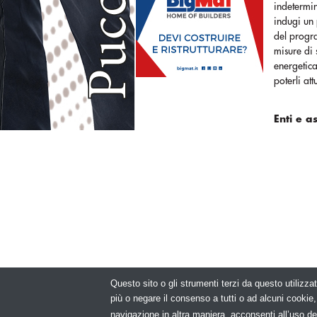
indetermi
indugi un
del progra
misure di 
energetic
poterli a
Enti e a
Questo sito o gli strumenti terzi da questo utilizzat
© Copyright 2
più o negare il consenso a tutti o ad alcuni cooki
navigazione in altra maniera, acconsenti all’uso de