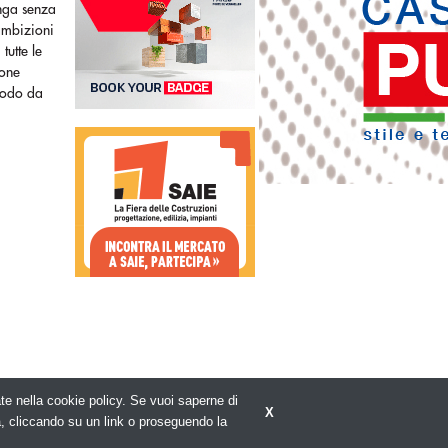
onga senza
ambizioni
tutte le
ione
modo da
rate nella cookie policy. Se vuoi saperne di
X
Privacy policy
a, cliccando su un link o proseguendo la