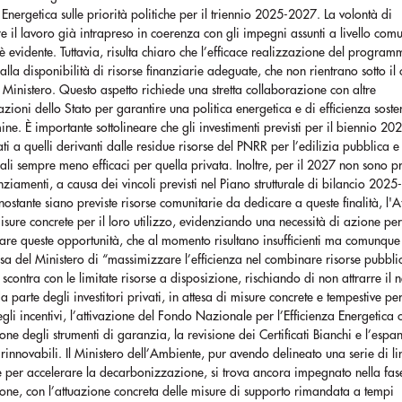
Energetica sulle priorità politiche per il triennio 2025-2027. La volontà di
e il lavoro già intrapreso in coerenza con gli impegni assunti a livello comu
 evidente. Tuttavia, risulta chiaro che l’efficace realizzazione del progra
lla disponibilità di risorse finanziarie adeguate, che non rientrano sotto il 
l Ministero. Questo aspetto richiede una stretta collaborazione con altre
zioni dello Stato per garantire una politica energetica e di efficienza soste
ine. È importante sottolineare che gli investimenti previsti per il biennio 2
ati a quelli derivanti dalle residue risorse del PNRR per l’edilizia pubblica 
cali sempre meno efficaci per quella privata. Inoltre, per il 2027 non sono pr
nziamenti, a causa dei vincoli previsti nel Piano strutturale di bilancio 202
onostante siano previste risorse comunitarie da dedicare a queste finalità, l'A
sure concrete per il loro utilizzo, evidenziando una necessità di azione pe
are queste opportunità, che al momento risultano insufficienti ma comunque 
a del Ministero di “massimizzare l’efficienza nel combinare risorse pubbli
i scontra con le limitate risorse a disposizione, rischiando di non attrarre il 
da parte degli investitori privati, in attesa di misure concrete e tempestive per
gli incentivi, l’attivazione del Fondo Nazionale per l’Efficienza Energetica 
ione degli strumenti di garanzia, la revisione dei Certificati Bianchi e l’espa
i rinnovabili. Il Ministero dell’Ambiente, pur avendo delineato una serie di l
e per accelerare la decarbonizzazione, si trova ancora impegnato nella fas
one, con l’attuazione concreta delle misure di supporto rimandata a tempi