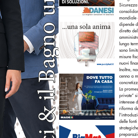
Sicurezza 
consolidar
mondiale è
dipende da
diretto de
amministra
lungo term
sono limit
misure fis
nuovi fina
Inoltre, n
cenno a mi
concretizz
La promess
private” s
interesse 
riforma de
l'introduz
delle font
strategich
preparazi