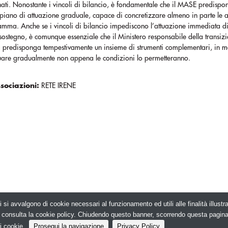
nati. Nonostante i vincoli di bilancio, è fondamentale che il MASE predisp
 piano di attuazione graduale, capace di concretizzare almeno in parte le 
mma. Anche se i vincoli di bilancio impediscono l’attuazione immediata di 
sostegno, è comunque essenziale che il Ministero responsabile della transiz
a predisponga tempestivamente un insieme di strumenti complementari, in 
ttuare gradualmente non appena le condizioni lo permetteranno.
ssociazioni:
RETE IRENE
i si avvalgono di cookie necessari al funzionamento ed utili alle finalità illust
026. Edilizia in Rete - N.ro Iscrizione ROC 5836 -
e, consulta la cookie policy. Chiudendo questo banner, scorrendo questa pagin
i cookie.
Prosegui la navigazione
Privacy Policy