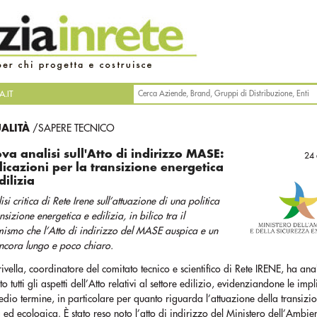
.IT
UALITÀ
/SAPERE TECNICO
va analisi sull'Atto di indirizzo MASE:
24 
licazioni per la transizione energetica
dilizia
lisi critica di Rete Irene sull’attuazione di una politica
ansizione energetica e edilizia, in bilico tra il
ismo che l’Atto di indirizzo del MASE auspica e un
ancora lungo e poco chiaro.
rivella, coordinatore del comitato tecnico e scientifico di Rete IRENE, ha ana
 tutti gli aspetti dell’Atto relativi al settore edilizio, evidenziandone le imp
dio termine, in particolare per quanto riguarda l’attuazione della transizi
 ed ecologica. È stato reso noto l’atto di indirizzo del Ministero dell’Ambien