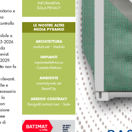
INFORMATIVA
SULLA PRIVACY
nitario e
mma
controllo
LE NOSTRE ALTRE
MEDIA PYRAMID
nibile a
025-2026
ARCHITETTURA
-
modulo.net
Modulo
e da
evisti
IMPIANTI
5-2029.
impiantoelettrico.co
tto non fa
Contatto Elettrico
r
AMBIENTE
rilevanti.
smartcityweb.net
che e
SmartCity
necessario
 la
ARREDO CONTRACT
con
-
Design&Contract.com
Suite
nsione
inee
e di