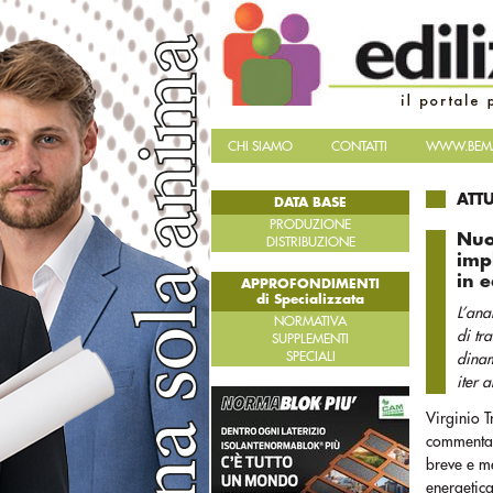
CHI SIAMO
CONTATTI
WWW.BEMA
ATT
DATA BASE
PRODUZIONE
Nuo
DISTRIBUZIONE
imp
in e
APPROFONDIMENTI
di Specializzata
L’ana
NORMATIVA
di tr
SUPPLEMENTI
SPECIALI
dinam
iter 
Virginio T
commentato
breve e me
energetica