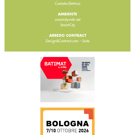
Contatto Elettrico
AMBIENTE
smartcityweb.net
SmartCity
ARREDO CONTRACT
-
Design&Contract.com
Suite