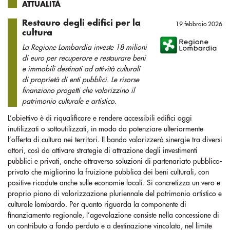
ATTUALITÀ
Restauro degli edifici per la
19 febbraio 2026
cultura
La Regione Lombardia investe 18 milioni
di euro per recuperare e restaurare beni
e immobili destinati ad attività culturali
di proprietà di enti pubblici. Le risorse
finanziano progetti che valorizzino il
patrimonio culturale e artistico.
L’obiettivo è di riqualificare e rendere accessibili edifici oggi
inutilizzati o sottoutilizzati, in modo da potenziare ulteriormente
l’offerta di cultura nei territori. Il bando valorizzerà sinergie tra diversi
attori, così da attivare strategie di attrazione degli investimenti
pubblici e privati, anche attraverso soluzioni di partenariato pubblico-
privato che migliorino la fruizione pubblica dei beni culturali, con
positive ricadute anche sulle economie locali. Si concretizza un vero e
proprio piano di valorizzazione pluriennale del patrimonio artistico e
culturale lombardo. Per quanto riguarda la componente di
finanziamento regionale, l’agevolazione consiste nella concessione di
un contributo a fondo perduto e a destinazione vincolata, nel limite