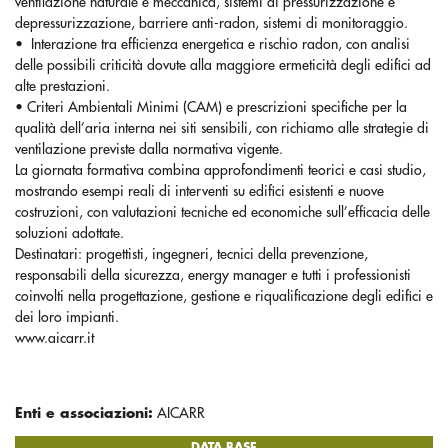
ventilazione naturale e meccanica, sistemi di pressurizzazione e
depressurizzazione, barriere anti-radon, sistemi di monitoraggio.
• Interazione tra efficienza energetica e rischio radon, con analisi
delle possibili criticità dovute alla maggiore ermeticità degli edifici ad
alte prestazioni.
• Criteri Ambientali Minimi (CAM) e prescrizioni specifiche per la
qualità dell’aria interna nei siti sensibili, con richiamo alle strategie di
ventilazione previste dalla normativa vigente.
La giornata formativa combina approfondimenti teorici e casi studio,
mostrando esempi reali di interventi su edifici esistenti e nuove
costruzioni, con valutazioni tecniche ed economiche sull’efficacia delle
soluzioni adottate.
Destinatari: progettisti, ingegneri, tecnici della prevenzione,
responsabili della sicurezza, energy manager e tutti i professionisti
coinvolti nella progettazione, gestione e riqualificazione degli edifici e
dei loro impianti.
www.aicarr.it
Enti e associazioni:
AICARR
DATA BASE