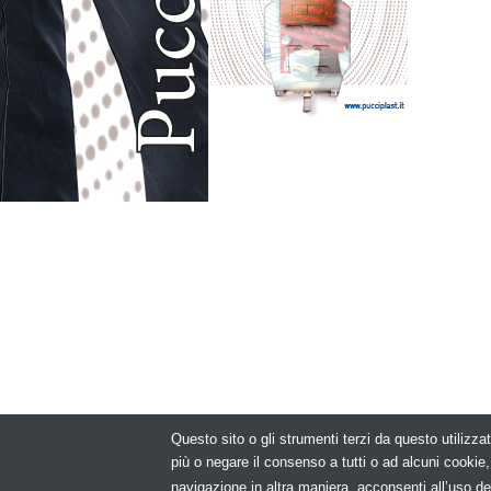
Questo sito o gli strumenti terzi da questo utilizzat
© Copyright 2
più o negare il consenso a tutti o ad alcuni cooki
navigazione in altra maniera, acconsenti all’uso de