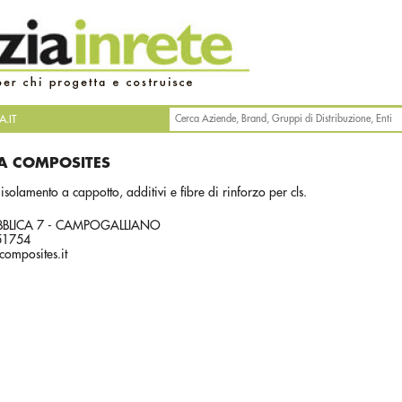
.IT
A COMPOSITES
 isolamento a cappotto, additivi e fibre di rinforzo per cls.
BBLICA 7 - CAMPOGALLIANO
851754
omposites.it