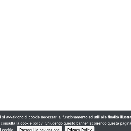
i si avvalgono di cookie necessari al funzionamento ed utili alle finalità illust
026. Edilizia in Rete - N.ro Iscrizione ROC 5836 -
e, consulta la cookie policy. Chiudendo questo banner, scorrendo questa pagin
i cookie.
Prosegui la navigazione
Privacy Policy