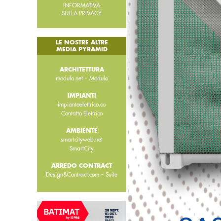
INFORMATIVA
SULLA PRIVACY
LE NOSTRE ALTRE
MEDIA PYRAMID
ARCHITETTURA
-
modulo.net
Modulo
IMPIANTI
impiantoelettrico.co
Contatto Elettrico
AMBIENTE
smartcityweb.net
SmartCity
ARREDO CONTRACT
-
Design&Contract.com
Suite