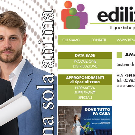
CHI SIAMO
CONTATTI
WWW.BEMA
AM
DATA BASE
PRODUZIONE
Sistemi di
DISTRIBUZIONE
VIA REPU
APPROFONDIMENTI
Tel: 059
di Specializzata
www.amac
NORMATIVA
SUPPLEMENTI
SPECIALI