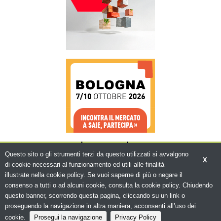
CHI SIAMO
CONTATTI
WWW.BEMA.IT
Questo sito o gli strumenti terzi da questo utilizzati si avvalgono
X
di cookie necessari al funzionamento ed utili alle finalità
illustrate nella cookie policy. Se vuoi saperne di più o negare il
consenso a tutti o ad alcuni cookie, consulta la cookie policy. Chiudendo
questo banner, scorrendo questa pagina, cliccando su un link o
© Copyright 2026. Edilizia in Rete - N.ro
Iscrizione ROC 5836 -
Privacy policy
proseguendo la navigazione in altra maniera, acconsenti all’uso dei
cookie.
Prosegui la navigazione
Privacy Policy