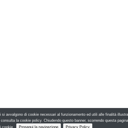
i si avvalgono di cookie necessari al funzionamento ed utili alle finalità illust
026. Edilizia in Rete - N.ro Iscrizione ROC 5836 -
e, consulta la cookie policy. Chiudendo questo banner, scorrendo questa pagin
i cookie.
Prosegui la navigazione
Privacy Policy