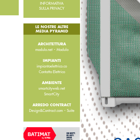
INFORMATIVA
SULLA PRIVACY
LE NOSTRE ALTRE
MEDIA PYRAMID
ARCHITETTURA
-
modulo.net
Modulo
IMPIANTI
impiantoelettrico.co
Contatto Elettrico
AMBIENTE
smartcityweb.net
SmartCity
ARREDO CONTRACT
-
Design&Contract.com
Suite