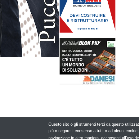
Questo sito o gli strumenti terzi da questo utilizzat
© Copyright 2
più o negare il consenso a tutti o ad alcuni cooki
navigazione in altra maniera, acconsenti all’uso de