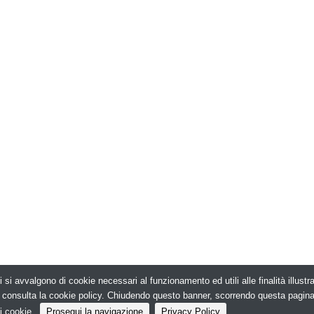
i si avvalgono di cookie necessari al funzionamento ed utili alle finalità illust
026. Edilizia in Rete - N.ro Iscrizione ROC 5836 -
e, consulta la cookie policy. Chiudendo questo banner, scorrendo questa pagin
i cookie.
Prosegui la navigazione
Privacy Policy