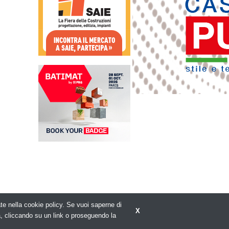
rate nella cookie policy. Se vuoi saperne di
X
Privacy policy
a, cliccando su un link o proseguendo la