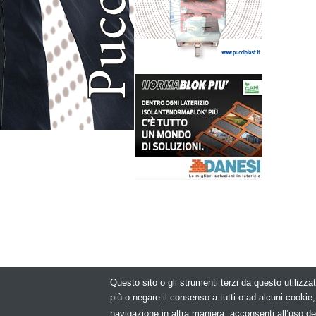
Questo sito o gli strumenti terzi da questo utilizzat
© Copyright 2
più o negare il consenso a tutti o ad alcuni cooki
navigazione in altra maniera, acconsenti all’uso de