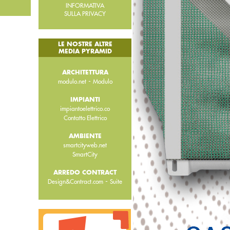
INFORMATIVA
SULLA PRIVACY
LE NOSTRE ALTRE
MEDIA PYRAMID
ARCHITETTURA
-
modulo.net
Modulo
IMPIANTI
impiantoelettrico.co
Contatto Elettrico
AMBIENTE
smartcityweb.net
SmartCity
ARREDO CONTRACT
-
Design&Contract.com
Suite