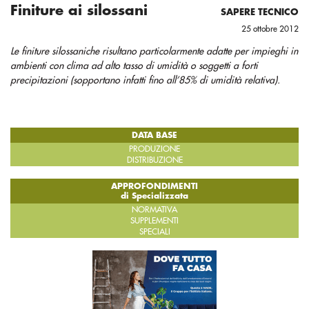
Finiture ai silossani
SAPERE TECNICO
25 ottobre 2012
Le finiture silossaniche risultano particolarmente adatte per impieghi in
ambienti con clima ad alto tasso di umidità o soggetti a forti
precipitazioni (sopportano infatti fino all’85% di umidità relativa).
DATA BASE
PRODUZIONE
DISTRIBUZIONE
APPROFONDIMENTI
di Specializzata
NORMATIVA
SUPPLEMENTI
SPECIALI