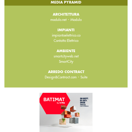
MEDIA PYRAMID
ARCHITETTURA
-
modulo.net
Modulo
IMPIANTI
impiantoelettrico.co
Contatto Elettrico
AMBIENTE
smartcityweb.net
SmartCity
ARREDO CONTRACT
-
Design&Contract.com
Suite