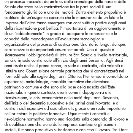
un processo tracciato, da un lato, dalla cronologia della nascita delle
Scuole che trova nella contrattazione tra le parti sociali il suo
fondamento giuridico e uno dei motori. L’altro elemento propulsivo è
costituito da un’esigenza concreta che le maestranze da un lato e le
imprese dall’altro fanno emergere con continuità a partire dagli anni
della ricostruzione post bellica: l’importanza di un aggiornamento e
di un “addestramento” in grado di adeguare le conoscenze e le
capacità della manodopera all’evoluzione tecnologica e
organizzativa del processo di costruzione. Una storia lunga, dunque,
caratterizzata da importanti cesure temporali. Una di queste è
sicuramente l’obbligatorietà di istituire Enti Scuola a livello territoriale,
sancita in sede contrattuale all’inizio degli anni Sessanta. Agli stessi
anni risale anche il primo cenno, in sede di contratto, alla volontà di
istituire una Commissione centrale paritetica che si concretizzerà nel
Formedil solo alle soglie degli anni Ottanta. Nel tempo si consolidano
esperienze, metodologie, modalità formative che diventano
patrimonio comune e che sono alla base della nascita dell’Ente
nazionale. In questo contesto, eventi come il dopoguerra e la
ricostruzione, le crisi economiche della metà degli anni Sessanta,
dell’inizio del decennio successivo e dei primi anni Novanta, e di
contro i cicli espansivi ad esse alternati, giocano un ruolo importante
nell’orientare le politiche formative. Ugualmente i contratti e
l’evoluzione normativa hanno una ricaduta sulla domanda di lavoro e
di qualificazione che viene dalle imprese: cambiano gli scenari
sociali, il mondo produttivo si trasforma e con esso il lavoro. Tra i tanti