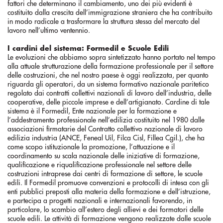
fattori che determinano il cambiamento, uno dei più evidenti è
costituito dalla crescita dell’immigrazione straniera che ha contribuito
in modo radicale a trasformare la struttura stessa del mercato del
lavoro nell’ultimo ventennio.
I cardini del sistema: Formedil e Scuole Edili
Le evoluzioni che abbiamo sopra sintetizzato hanno portato nel tempo
alla attuale strutturazione della formazione professionale per il settore
delle costruzioni, che nel nostro paese è oggi realizzata, per quanto
riguarda gli operatori, da un sistema formativo nazionale paritetico
regolato dai contratti collettivi nazionali di lavoro dell’industria, delle
cooperative, delle piccole imprese e dell’artigianato. Cardine di tale
sistema è il Formedil, Ente nazionale per la formazione e
l’addestramento professionale nell’edilizia costituito nel 1980 dalle
associazioni firmatarie del Contratto collettivo nazionale di lavoro
edilizia industria (ANCE, Feneal Uil, Filca Cisl, Fillea Cgil.), che ha
come scopo istituzionale la promozione, l’attuazione e il
coordinamento su scala nazionale delle iniziative di formazione,
qualificazione e riqualificazione professionale nel settore delle
costruzioni intraprese dai centri di formazione di settore, le scuole
edili. Il Formedil promuove convenzioni e protocolli di intesa con gli
enti pubblici preposti alla materia della formazione e dell’istruzione,
e partecipa a progetti nazionali e internazionali favorendo, in
particolare, lo scambio all’estero degli allievi e dei formatori delle
scuole edili. Le attività di formazione vengono realizzate dalle scuole