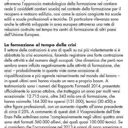
attraverso l’approccio metodologico della formazione nel cantiere
reale (i cosiddetti cantieri scuola) nel contesto della formazione per il
recupero e restauro edilizio, cosi come le azioni congiunte tra scuole
edili e scuole professionali e tecniche. Di particolare rilevanza sono
anche le attività sviluppate in area europea attraverso una rete di
relazioni costruita nel tempo tra centri di formazione di altri paesi
dell’Unione Europea.
La formazione al tempo della crisi
Il settore delle costruzioni è uno di quelli su cui più violentemente si è
abbattuta la crisi economica, facendo registrare una forte contrazione
delle attività e del numero degli occupati. Una dinamica che però non
sembra avere influito negativamente sulle attività di formazione, che
anzi – probabilmente in quanto viste come occasione di
riqualificazione e più agevole reinserimento nel mondo del lavoro –
in questi ultimi anni hanno vissuto un vero e proprio boom. A
testimoniarlo sono i numeri del Rapporto Formedil 2014, presentato
ufficialmente lo scorso ottobre, che tratteggia un anno per molti versi
eccezionale: 12.715 corsi, oltre 343 mila ore di formazione, che
hanno coinvolto 164.300 tra operai (131.000), tecnici (30.450) e
altre figure professionali, con un aumento rispetto all’anno precedente
di circa il 25%. A commento di questi dati il Vicepresidente dell’Ente
Enzo Pelle sottolinea come “complessivamente negli ultimi quattro anni
sono stati formati 560.000 allievi, dei quali quasi 100.000 tecnici. Se
si considera che l’occupazione nel 2013 è ormai di poco superiore a