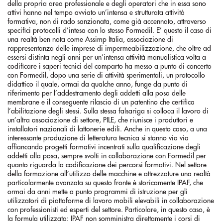
della propria area professionale e degli operatori che in essa sono
attivi hanno nel tempo avviato un’intensa e strutturata attività
formativa, non di rado sanzionata, come già accennato, attraverso
specifici protocolli d’intesa con lo stesso Formedil. E’ questo il caso di
una realtà ben nota come Assimp Italia, associazione di
rappresentanza delle imprese di impermeabilizzazione, che oltre ad
essersi distinta negli anni per un’intensa attività manualistica volta a
codificare i saperi tecnici del comparto ha messo a punto di concerto
con Formedil, dopo una serie di attività sperimentali, un protocollo
didattico il quale, ormai da qualche anno, funge da punto di
riferimento per l’addestramento degli addetti alla posa delle
membrane e il conseguente rilascio di un patentino che certifica
l’abilitazione degli stessi. Sulla stessa falsariga si colloca il lavoro di
un’altra associazione di settore, PILE, che riunisce i produttori e
installatori nazionali di lattonerie edili. Anche in questo caso, a una
interessante produzione di letteratura tecnica si stanno via via
affiancando progetti formativi incentrati sulla qualificazione degli
addetti alla posa, sempre svolti in collaborazione con Formedil per
quanto riguarda la codificazione dei percorsi formativi. Nel settore
della formazione all’utilizzo delle macchine e attrezzature una realtà
particolarmente avanzata su questo fronte è storicamente IPAF, che
ormai da anni mette a punto programmi di istruzione per gli
utilizzatori di piattaforme di lavoro mobili elevabili in collaborazione
con professionisti ed esperti del settore. Particolare, in questo caso, è
la formula utilizzata: IPAF non somministra direttamente i corsi di