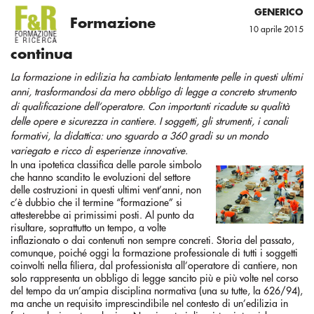
GENERICO
Formazione
10 aprile 2015
continua
La formazione in edilizia ha cambiato lentamente pelle in questi ultimi
anni, trasformandosi da mero obbligo di legge a concreto strumento
di qualificazione dell’operatore. Con importanti ricadute su qualità
delle opere e sicurezza in cantiere. I soggetti, gli strumenti, i canali
formativi, la didattica: uno sguardo a 360 gradi su un mondo
variegato e ricco di esperienze innovative.
In una ipotetica classifica delle parole simbolo
che hanno scandito le evoluzioni del settore
delle costruzioni in questi ultimi vent’anni, non
c’è dubbio che il termine “formazione” si
attesterebbe ai primissimi posti. Al punto da
risultare, soprattutto un tempo, a volte
inflazionato o dai contenuti non sempre concreti. Storia del passato,
comunque, poiché oggi la formazione professionale di tutti i soggetti
coinvolti nella filiera, dal professionista all’operatore di cantiere, non
solo rappresenta un obbligo di legge sancito più e più volte nel corso
del tempo da un’ampia disciplina normativa (una su tutte, la 626/94),
ma anche un requisito imprescindibile nel contesto di un’edilizia in