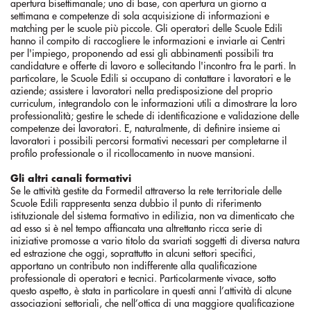
apertura bisettimanale; uno di base, con apertura un giorno a
settimana e competenze di sola acquisizione di informazioni e
matching per le scuole più piccole. Gli operatori delle Scuole Edili
hanno il compito di raccogliere le informazioni e inviarle ai Centri
per l'impiego, proponendo ad essi gli abbinamenti possibili tra
candidature e offerte di lavoro e sollecitando l'incontro fra le parti. In
particolare, le Scuole Edili si occupano di contattare i lavoratori e le
aziende; assistere i lavoratori nella predisposizione del proprio
curriculum, integrandolo con le informazioni utili a dimostrare la loro
professionalità; gestire le schede di identificazione e validazione delle
competenze dei lavoratori. E, naturalmente, di definire insieme ai
lavoratori i possibili percorsi formativi necessari per completarne il
profilo professionale o il ricollocamento in nuove mansioni.
Gli altri canali formativi
Se le attività gestite da Formedil attraverso la rete territoriale delle
Scuole Edili rappresenta senza dubbio il punto di riferimento
istituzionale del sistema formativo in edilizia, non va dimenticato che
ad esso si è nel tempo affiancata una altrettanto ricca serie di
iniziative promosse a vario titolo da svariati soggetti di diversa natura
ed estrazione che oggi, soprattutto in alcuni settori specifici,
apportano un contributo non indifferente alla qualificazione
professionale di operatori e tecnici. Particolarmente vivace, sotto
questo aspetto, è stata in particolare in questi anni l’attività di alcune
associazioni settoriali, che nell’ottica di una maggiore qualificazione