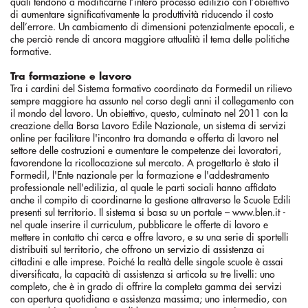
quali tendono a modificarne l’intero processo edilizio con l’obiettivo
di aumentare significativamente la produttività riducendo il costo
dell’errore. Un cambiamento di dimensioni potenzialmente epocali, e
che perciò rende di ancora maggiore attualità il tema delle politiche
formative.
Tra formazione e lavoro
Tra i cardini del Sistema formativo coordinato da Formedil un rilievo
sempre maggiore ha assunto nel corso degli anni il collegamento con
il mondo del lavoro. Un obiettivo, questo, culminato nel 2011 con la
creazione della Borsa Lavoro Edile Nazionale, un sistema di servizi
online per facilitare l'incontro tra domanda e offerta di lavoro nel
settore delle costruzioni e aumentare le competenze dei lavoratori,
favorendone la ricollocazione sul mercato. A progettarlo è stato il
Formedil, l'Ente nazionale per la formazione e l'addestramento
professionale nell'edilizia, al quale le parti sociali hanno affidato
anche il compito di coordinarne la gestione attraverso le Scuole Edili
presenti sul territorio. Il sistema si basa su un portale – www.blen.it -
nel quale inserire il curriculum, pubblicare le offerte di lavoro e
mettere in contatto chi cerca e offre lavoro, e su una serie di sportelli
distribuiti sul territorio, che offrono un servizio di assistenza ai
cittadini e alle imprese. Poiché la realtà delle singole scuole è assai
diversificata, la capacità di assistenza si articola su tre livelli: uno
completo, che è in grado di offrire la completa gamma dei servizi
con apertura quotidiana e assistenza massima; uno intermedio, con