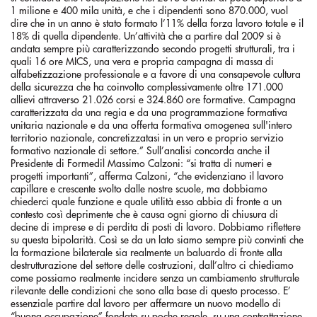
1 milione e 400 mila unità, e che i dipendenti sono 870.000, vuol
dire che in un anno è stato formato l’11% della forza lavoro totale e il
18% di quella dipendente. Un’attività che a partire dal 2009 si è
andata sempre più caratterizzando secondo progetti strutturali, tra i
quali 16 ore MICS, una vera e propria campagna di massa di
alfabetizzazione professionale e a favore di una consapevole cultura
della sicurezza che ha coinvolto complessivamente oltre 171.000
allievi attraverso 21.026 corsi e 324.860 ore formative. Campagna
caratterizzata da una regia e da una programmazione formativa
unitaria nazionale e da una offerta formativa omogenea sull'intero
territorio nazionale, concretizzatasi in un vero e proprio servizio
formativo nazionale di settore.” Sull’analisi concorda anche il
Presidente di Formedil Massimo Calzoni: “si tratta di numeri e
progetti importanti”, afferma Calzoni, “che evidenziano il lavoro
capillare e crescente svolto dalle nostre scuole, ma dobbiamo
chiederci quale funzione e quale utilità esso abbia di fronte a un
contesto così deprimente che è causa ogni giorno di chiusura di
decine di imprese e di perdita di posti di lavoro. Dobbiamo riflettere
su questa bipolarità. Così se da un lato siamo sempre più convinti che
la formazione bilaterale sia realmente un baluardo di fronte alla
destrutturazione del settore delle costruzioni, dall’altro ci chiediamo
come possiamo realmente incidere senza un cambiamento strutturale
rilevante delle condizioni che sono alla base di questo processo. E’
essenziale partire dal lavoro per affermare un nuovo modello di
“buona occupazione” fondato su poche regole, su una contrattazione