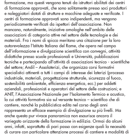
formazione, ma questi vengono tenuti da istruttori abilitati dei centri
di formazione approvati, che sono solitamente presso soci produttori
e noleggiatori dotati di strutture e macchine adeguate e verificate. I
centri di formazione approvati sono indipendenti, ma vengono
periodicamente verificati da ispettori dell’associazione. Non
mancano, naturalmente, iniziative omologhe nell’ambito delle
associazioni di categoria attive nel settore delle tecnologie e dei
materiali. Fra i nomi di spicco meritano una citazione per la loro
autorevolezza l’Istituto Italiano del Rame, che opera nel campo
dell'informazione e divulgazione scientifica con convegni, attività
didattiche presso scuole professionali e Università, pubblicazioni
tecniche e partecipando all'attività di associazioni tecnico - scientifiche
del settore; Andil – Assolaterizi, che organizza corsi formativi
specialistici attinenti a tutti i campi di interesse dei laterizi (processo
industriale, materiali, progettazione strutturale, sicurezza al fuoco,
sostenibilità ambientale, efficienza energetica, ecc.) per addetti
aziendali, professionisti e operatori del settore delle costruzioni; e
ANIT, l’Associazione Nazionale per l'Isolamento Termico e acustico,
la cui attività formativa sia sul versante tecnico – scientifico che di
cantiere, nonché la pubblicistica edita nel corso degli anni
rappresenta un efficace esempio di divulgazione su più livelli. Ma
anche questa pur vivace panoramica non esaurisce ancora il
variegato orizzonte della formazione in edilizia. Ormai da alcuni
anni, infatti, soprattutto di pari passo con esigenze quali la necessità
di curare con particolare attenzione processi di cantiere e modalità di