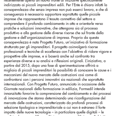
recentemente aperto un nuovo fronte di iniziative specificamente
indirizzato ai piccoli imprenditori edili. Per l’Ente è chiara infatti la
consapevolezza che senza impresa non può esserci lavoro, e che di
conseguenza è necessario supportare soprattutto quelle piccole
imprese che rappresentano il tessuto connettivo del settore a
comprendere il profondo cambiamento in atto e orientarle verso
pratiche e soluzioni innovative, che attengono sia al processo
produttivo e alla gestione delle diverse risorse che sul fronte della
gestione e dell’organizzazione di impresa. Proprio da questa
consapevolezza è nato Progetto Futuro, un’iniziativa di formazione
strutturata per gli imprenditori. Il progetto coinvolgerà risorse
professionali e tecniche di eccellenza con l’obiettivo di ridare vigore e
prospettive alle imprese, e si baserà anche sul confronto tra
esperienze diverse e su analisi e riflessioni originali. L’iniziativa, a
partire dal 2015, dopo una fase di sperimentazione offrirà a
migliaia di piccoli imprenditori la possibilità di conoscere le cause e i
meccanismi del nuovo mercato delle costruzioni così come di
confrontarsi con i percorsi innovativi sia nazionali che soprattutto
internazionali. Con Progetto Futuro, annunciato in occasione delle
Giornate nazionali della formazione in edilizia, Formedil intende
innanzitutto favorire la comprensione del cambiamento e dei processi
di innovazione che stanno determinando una riconfigurazione del
mercato delle costruzioni, caratterizzato da profondi processi di
selezione tipologica e imprenditoriale a cui non è estraneo il forte
impatto delle nuove tecnologie – in particolare quelle digitali – le