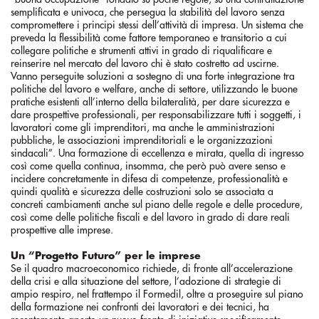
semplificata e univoca, che persegua la stabilità del lavoro senza
compromettere i principi stessi dell’attività di impresa. Un sistema che
preveda la flessibilità come fattore temporaneo e transitorio a cui
collegare politiche e strumenti attivi in grado di riqualificare e
reinserire nel mercato del lavoro chi è stato costretto ad uscirne.
Vanno perseguite soluzioni a sostegno di una forte integrazione tra
politiche del lavoro e welfare, anche di settore, utilizzando le buone
pratiche esistenti all’interno della bilateralità, per dare sicurezza e
dare prospettive professionali, per responsabilizzare tutti i soggetti, i
lavoratori come gli imprenditori, ma anche le amministrazioni
pubbliche, le associazioni imprenditoriali e le organizzazioni
sindacali”. Una formazione di eccellenza e mirata, quella di ingresso
così come quella continua, insomma, che però può avere senso e
incidere concretamente in difesa di competenze, professionalità e
quindi qualità e sicurezza delle costruzioni solo se associata a
concreti cambiamenti anche sul piano delle regole e delle procedure,
così come delle politiche fiscali e del lavoro in grado di dare reali
prospettive alle imprese.
Un “Progetto Futuro” per le imprese
Se il quadro macroeconomico richiede, di fronte all’accelerazione
della crisi e alla situazione del settore, l’adozione di strategie di
ampio respiro, nel frattempo il Formedil, oltre a proseguire sul piano
della formazione nei confronti dei lavoratori e dei tecnici, ha