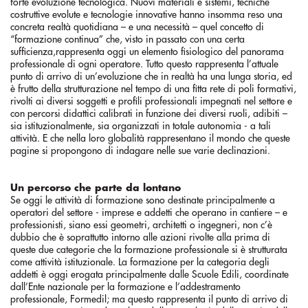
forte evoluzione tecnologica. Nuovi materiali e sistemi, tecniche
costruttive evolute e tecnologie innovative hanno insomma reso una
concreta realtà quotidiana – e una necessità – quel concetto di
“formazione continua” che, visto in passato con una certa
sufficienza,rappresenta oggi un elemento fisiologico del panorama
professionale di ogni operatore. Tutto questo rappresenta l’attuale
punto di arrivo di un’evoluzione che in realtà ha una lunga storia, ed
è frutto della strutturazione nel tempo di una fitta rete di poli formativi,
rivolti ai diversi soggetti e profili professionali impegnati nel settore e
con percorsi didattici calibrati in funzione dei diversi ruoli, adibiti –
sia istituzionalmente, sia organizzati in totale autonomia - a tali
attività. E che nella loro globalità rappresentano il mondo che queste
pagine si propongono di indagare nelle sue varie declinazioni.
Un percorso che parte da lontano
Se oggi le attività di formazione sono destinate principalmente a
operatori del settore - imprese e addetti che operano in cantiere – e
professionisti, siano essi geometri, architetti o ingegneri, non c’è
dubbio che è soprattutto intorno alle azioni rivolte alla prima di
queste due categorie che la formazione professionale si è strutturata
come attività istituzionale. La formazione per la categoria degli
addetti è oggi erogata principalmente dalle Scuole Edili, coordinate
dall’Ente nazionale per la formazione e l’addestramento
professionale, Formedil; ma questo rappresenta il punto di arrivo di