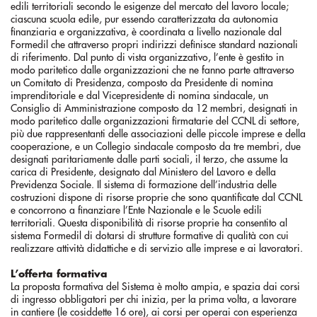
edili territoriali secondo le esigenze del mercato del lavoro locale;
ciascuna scuola edile, pur essendo caratterizzata da autonomia
finanziaria e organizzativa, è coordinata a livello nazionale dal
Formedil che attraverso propri indirizzi definisce standard nazionali
di riferimento. Dal punto di vista organizzativo, l’ente è gestito in
modo paritetico dalle organizzazioni che ne fanno parte attraverso
un Comitato di Presidenza, composto da Presidente di nomina
imprenditoriale e dal Vicepresidente di nomina sindacale, un
Consiglio di Amministrazione composto da 12 membri, designati in
modo paritetico dalle organizzazioni firmatarie del CCNL di settore,
più due rappresentanti delle associazioni delle piccole imprese e della
cooperazione, e un Collegio sindacale composto da tre membri, due
designati paritariamente dalle parti sociali, il terzo, che assume la
carica di Presidente, designato dal Ministero del Lavoro e della
Previdenza Sociale. Il sistema di formazione dell’industria delle
costruzioni dispone di risorse proprie che sono quantificate dal CCNL
e concorrono a finanziare l’Ente Nazionale e le Scuole edili
territoriali. Questa disponibilità di risorse proprie ha consentito al
sistema Formedil di dotarsi di strutture formative di qualità con cui
realizzare attività didattiche e di servizio alle imprese e ai lavoratori.
L’offerta formativa
La proposta formativa del Sistema è molto ampia, e spazia dai corsi
di ingresso obbligatori per chi inizia, per la prima volta, a lavorare
in cantiere (le cosiddette 16 ore), ai corsi per operai con esperienza