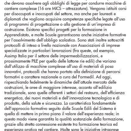
che devono assolvere agli obblighi di legge per condurre macchine di
cantiere complesse (16 ore MICS – attrezzature). Vengono istituiti corsi
per disoccupati e inoccupati del settore, ma anche per laureati e
diplomati che vogliono acquisire competenze specifiche legate all’uso
di programmi di progettazione o alla gestione di un’impresa di
costruzione. Esistono specifici progetti per la formazione in
Apprendistato, e molte Scuole garantiscono anche iniziative formative
per l’assolvimento dell’obbligo scolastico. Sono stati inoltre sottoscritti
protocolli di intesa a livello nazionale con Associazioni di imprese
specializzate in particolari lavorazioni (fra queste, ad esempio,
Assimp Italia per il settore delle impermeabilizzazioni, e
prossimamente PILE per quello delle lattone rie edili) che variano
dall’utilizzo di macchine complesse all’uso di materiali di posa
innovativi, protocolli che hanno portato alla definizione di percorsi
formativi a carattere nazionale a cura del Formedil. Ad oggi,
rispecchiando fedelmente le dinamiche dell’attuale mercato delle
costruzioni, le aree di maggiore interesse, accanto all’edilizia
tradizionale, sono quelle afferenti i settori del restauro, dell’efficienza
energetica, dei nuovi materiali e dell’innovazione tecnologica e di
prodotto, della salute e sicurezza. La caratteristica fondamentale
dell’approccio formativo seguito dalle Scuole Edili del Sistema è
quella di mettere in primo piano il valore dell’esperienza reale; in
questo modo viene garantita la qualità sostanziale della formazione,
grazie alla stretta connessione esistente tra formazione teorica ed
esperienza pratica nel cantiere. Molte sono le iniziative intraprese