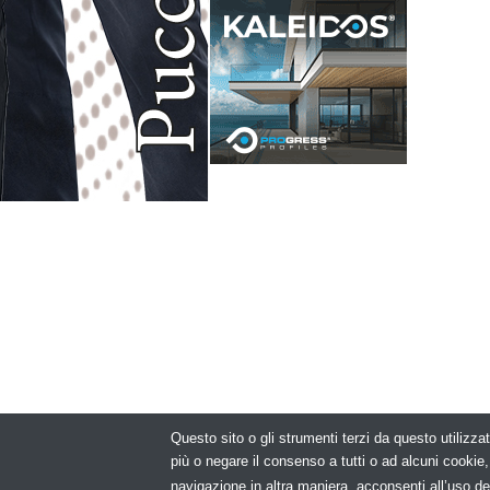
Questo sito o gli strumenti terzi da questo utilizzat
© Copyright 2
più o negare il consenso a tutti o ad alcuni cooki
navigazione in altra maniera, acconsenti all’uso de