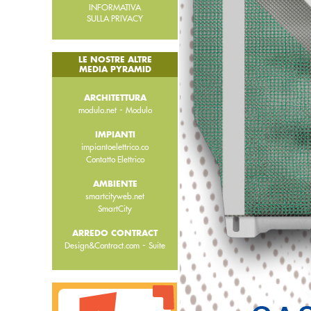
INFORMATIVA
SULLA PRIVACY
LE NOSTRE ALTRE
MEDIA PYRAMID
ARCHITETTURA
-
modulo.net
Modulo
IMPIANTI
impiantoelettrico.co
Contatto Elettrico
AMBIENTE
smartcityweb.net
SmartCity
ARREDO CONTRACT
-
Design&Contract.com
Suite