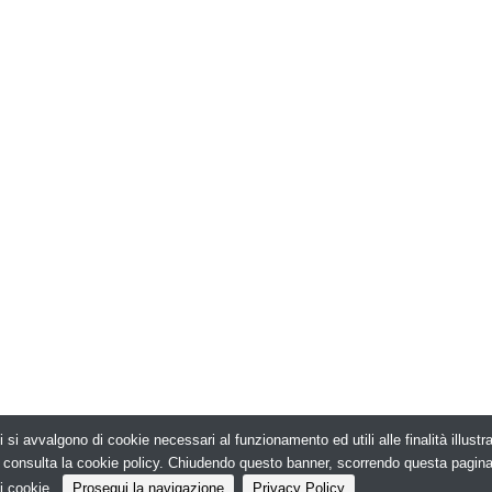
i si avvalgono di cookie necessari al funzionamento ed utili alle finalità illust
026. Edilizia in Rete - N.ro Iscrizione ROC 5836 -
e, consulta la cookie policy. Chiudendo questo banner, scorrendo questa pagin
i cookie.
Prosegui la navigazione
Privacy Policy