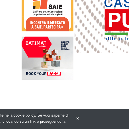
rate nella cookie policy. Se vuoi saperne di
X
Privacy policy
a, cliccando su un link o proseguendo la