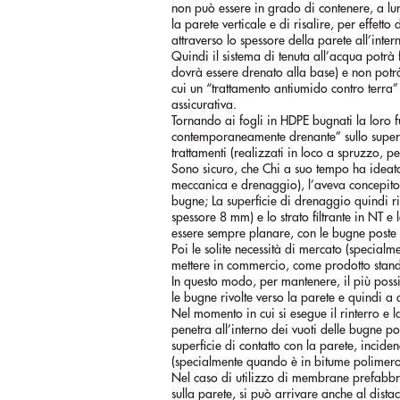
non può essere in grado di contenere, a lu
la parete verticale e di risalire, per effet
attraverso lo spessore della parete all’intern
Quindi il sistema di tenuta all’acqua potrà 
dovrà essere drenato alla base) e non potr
cui un “trattamento antiumido contro terr
assicurativa.
Tornando ai fogli in HDPE bugnati la loro 
contemporaneamente drenante” sullo superfic
trattamenti (realizzati in loco a spruzzo, pe
Sono sicuro, che Chi a suo tempo ha ideato 
meccanica e drenaggio), l’aveva concepito g
bugne; La superficie di drenaggio quindi r
spessore 8 mm) e lo strato filtrante in NT e
essere sempre planare, con le bugne poste in
Poi le solite necessità di mercato (specialm
mettere in commercio, come prodotto standar
In questo modo, per mantenere, il più possi
le bugne rivolte verso la parete e quindi a
Nel momento in cui si esegue il rinterro e l
penetra all’interno dei vuoti delle bugne post
superficie di contatto con la parete, inci
(specialmente quando è in bitume polimero, 
Nel caso di utilizzo di membrane prefabbr
sulla parete, si può arrivare anche al dista