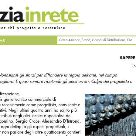
.IT
SAPERE
1 
Nonostante gli sforzi per diffondere la regola dell’arte, nel campo
gliare. E quasi sempre ripetendo gli stessi errori. Colpa del progettista o
lizzazione.
irigente tecnico commerciale di
 recentemente come progettista, consulente e
ativi. Negli ultimi quattro anni ho scritto più
tributi degli altri tecnici e specialisti del
ccomino, Sergio Croce, Alessandro D’Introna,
ogni dettaglio gli aspetti progettuali, i
er non parlare degli oltre quattrocento cantieri