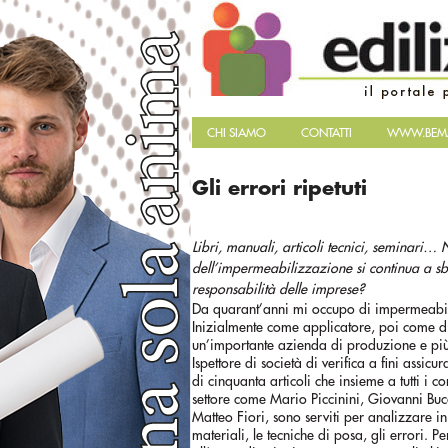
CHI SIAMO
CONTATTI
WWW.BEMA
Gli errori ripetuti
Libri, manuali, articoli tecnici, seminari… 
dell’impermeabilizzazione si continua a sba
responsabilità delle imprese?
Da quarant’anni mi occupo di impermeabi
Inizialmente come applicatore, poi come d
un’importante azienda di produzione e più
Ispettore di società di verifica a fini assicur
di cinquanta articoli che insieme a tutti i con
settore come Mario Piccinini, Giovanni Bu
Matteo Fiori, sono serviti per analizzare in 
materiali, le tecniche di posa, gli errori. P