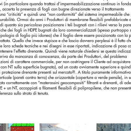
ativi (in particolare quando trattasi d’impermeabilizzazione continua in fond
), accerta la presenza di fogli con bugne direzionate verso il trattamento
 una “criticità” e quindi una “non conformità” del sistema impermeabile che
urabilità. Ormai da anni i Produttori di membrane flessibili prefabbricate 
di quanto sia pericoloso posizionare i teli bugnati con i rilievi verso la par
niche dei fogli in HDPE bugnati da loro commercializzati (spesso purtroppo 
tipologia di foglio più idonea) che il foglio deve essere posizionato con la 
ttata. Quello che invece stupisce e che lascia davvero perplessi è il fatto c
le loro schede tecniche e nei disegni in esse riportati, indicazione di posa 
ntenere l’effetto drenante. Quindi viene naturale chiedersi se questa indicaz
, deriva da mancanza di conoscenza, da parte dei Produttori, del problema
ioni di carattere commerciale, per non costringere il Cliente ad acquistare 
 con NT sulla superficie bugnata), ad un costo ovviamente superiore e quin
di protezione drenante presenti sul mercato?!. A titolo puramente informativo
ticale (pareti contro terra) che orizzontale (coperture a verde pensile), in s
ata correttamente con “materassini geocompositi” filtranti e drenanti, di ad
+ un NT, accoppiati a filamenti flessibili di polipropilene, che non presen
renza sullo strato di tenuta.