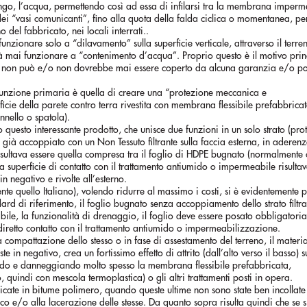
ngo, l’acqua, permettendo così ad essa di infilarsi tra la membrana imperm
to dei “vasi comunicanti”, fino alla quota della falda ciclica o momentanea, p
o del fabbricato, nei locali interrati..
funzionare solo a “dilavamento” sulla superficie verticale, attraverso il terre
à mai funzionare a “contenimento d’acqua”. Proprio questo è il motivo prin
a” non può e/o non dovrebbe mai essere coperto da alcuna garanzia e/o po
funzione primaria è quella di creare una “protezione meccanica e
ie della parete contro terra rivestita con membrana flessibile prefabbricata
nnello o spatola).
questo interessante prodotto, che unisce due funzioni in un solo strato (pro
ià accoppiato con un Non Tessuto filtrante sulla faccia esterna, in aderenz
isultava essere quella compresa tra il foglio di HDPE bugnato (normalmente
 la superficie di contatto con il trattamento antiumido o impermeabile risulta
 negativo e rivolte all’esterno.
ente quello Italiano), volendo ridurre al massimo i costi, si è evidentemente 
d di riferimento, il foglio bugnato senza accoppiamento dello strato filtra
bile, la funzionalità di drenaggio, il foglio deve essere posato obbligator
 diretto contatto con il trattamento antiumido o impermeabilizzazione.
a compattazione dello stesso o in fase di assestamento del terreno, il materi
e in negativo, crea un fortissimo effetto di attrito (dall’alto verso il basso) s
dendo e danneggiando molto spesso la membrana flessibile prefabbricata,
quindi con mescola termoplastica) o gli altri trattamenti posti in opera.
icate in bitume polimero, quando queste ultime non sono state ben incollat
cco e/o alla lacerazione delle stesse. Da quanto sopra risulta quindi che se s