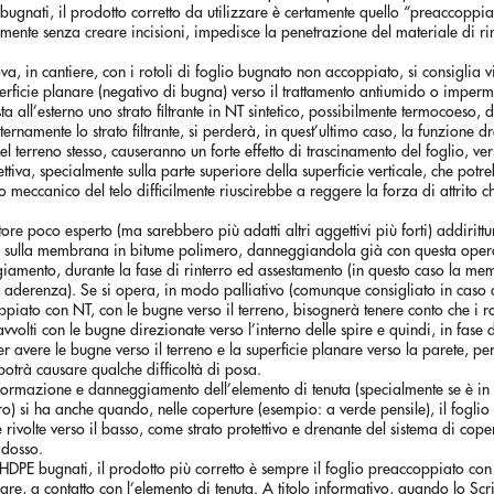
bugnati, il prodotto corretto da utilizzare è certamente quello “preaccoppi
amente senza creare incisioni, impedisce la penetrazione del materiale di ri
rova, in cantiere, con i rotoli di foglio bugnato non accoppiato, si consiglia 
erficie planare (negativo di bugna) verso il trattamento antiumido o imperm
a all’esterno uno strato filtrante in NT sintetico, possibilmente termocoeso, 
namente lo strato filtrante, si perderà, in quest’ultimo caso, la funzione d
l terreno stesso, causeranno un forte effetto di trascinamento del foglio, ver
tiva, specialmente sulla parte superiore della superficie verticale, che potr
o meccanico del telo difficilmente riuscirebbe a reggere la forza di attrito 
atore poco esperto (ma sarebbero più adatti altri aggettivi più forti) addiritt
te sulla membrana in bitume polimero, danneggiandola già con questa oper
giamento, durante la fase di rinterro ed assestamento (in questo caso la m
i aderenza). Se si opera, in modo palliativo (comunque consigliato in caso 
ppiato con NT, con le bugne verso il terreno, bisognerà tenere conto che i ro
vvolti con le bugne direzionate verso l’interno delle spire e quindi, in fase 
er avere le bugne verso il terreno e la superficie planare verso la parete, per
otrà causare qualche difficoltà di posa.
formazione e danneggiamento dell’elemento di tenuta (specialmente se è in
 si ha anche quando, nelle coperture (esempio: a verde pensile), il fogli
rivolte verso il basso, come strato protettivo e drenante del sistema di cope
adosso.
 HDPE bugnati, il prodotto più corretto è sempre il foglio preaccoppiato con 
nare, a contatto con l’elemento di tenuta. A titolo informativo, quando lo Scr