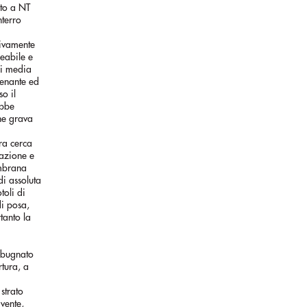
ato a NT
nterro
vivamente
eabile e
di media
renante ed
so il
ebbe
che grava
ura cerca
azione e
embrana
di assoluta
toli di
di posa,
tanto la
o bugnato
rtura, a
strato
ivente,