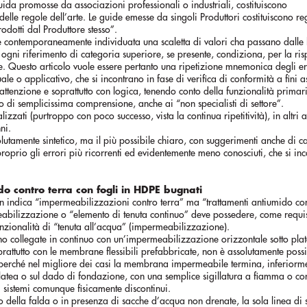
guida promosse da associazioni professionali o industriali, costituiscono
delle regole dell’arte. Le guide emesse da singoli Produttori costituiscono re
rodotti dal Produttore stesso”.
ene contemporaneamente individuata una scaletta di valori cha passano dalle 
di ogni riferimento di categoria superiore, se presente, condiziona, per la r
ore. Questo articolo vuole essere pertanto una ripetizione mnemonica degli er
ale o applicativo, che si incontrano in fase di verifica di conformità a fini as
ttenzione e soprattutto con logica, tenendo conto della funzionalità primar
di semplicissima comprensione, anche ai “non specialisti di settore”.
izzati (purtroppo con poco successo, vista la continua ripetitività), in altri ar
ni.
lutamente sintetico, ma il più possibile chiaro, con suggerimenti anche di ca
roprio gli errori più ricorrenti ed evidentemente meno conosciuti, che si in
do contro terra con fogli in HDPE bugnati
on indica “impermeabilizzazioni contro terra” ma “trattamenti antiumido co
eabilizzazione o “elemento di tenuta continuo” deve possedere, come requis
unzionalità di “tenuta all’acqua” (impermeabilizzazione).
ano collegate in continuo con un’impermeabilizzazione orizzontale sotto pla
attutto con le membrane flessibili prefabbricate, non è assolutamente possi
ta, perché nel migliore dei casi la membrana impermeabile termina, inferiorme
platea o sul dado di fondazione, con una semplice sigillatura a fiamma o co
ri sistemi comunque fisicamente discontinui.
ella falda o in presenza di sacche d’acqua non drenate, la sola linea di s