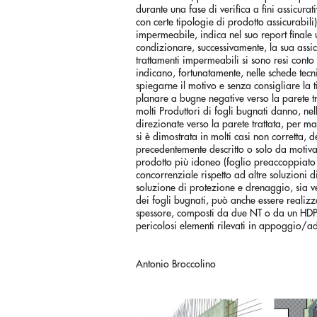
durante una fase di verifica a fini assicur
con certe tipologie di prodotto assicurabili
impermeabile, indica nel suo report finale
condizionare, successivamente, la sua assic
trattamenti impermeabili si sono resi conto 
indicano, fortunatamente, nelle schede tec
spiegarne il motivo e senza consigliare la 
planare a bugne negative verso la parete tra
molti Produttori di fogli bugnati danno, nel
direzionate verso la parete trattata, per ma
si è dimostrata in molti casi non corretta
precedentemente descritto o solo da motivaz
prodotto più idoneo (foglio preaccoppiato
concorrenziale rispetto ad altre soluzioni 
soluzione di protezione e drenaggio, sia ver
dei fogli bugnati, può anche essere realizz
spessore, composti da due NT o da un HDPE 
pericolosi elementi rilevati in appoggio/ade
Antonio Broccolino