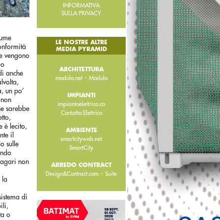
INFORMATIVA
SULLA PRIVACY
tume
LE NOSTRE ALTRE
conformità
MEDIA PYRAMID
che vengono
 o
ARCHITETTURA
ndi anche
-
modulo.net
Modulo
lvolta,
a, un po’
IMPIANTI
 non
impiantoelettrico.co
che sarebbe
Contatto Elettrico
tto,
 è lecito,
AMBIENTE
te il
smartcityweb.net
o sulle
SmartCity
ando
magari non
ARREDO CONTRACT
-
Design&Contract.com
Suite
 la
sistema di
li,
ta o