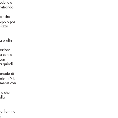
eabile e
enetrando
no (che
cipale per
lizza
 o altri
tezione
a con le
 con
va quindi
pensato di
nte in NT.
iamente con
ale che
ulla
e a fiamma
i