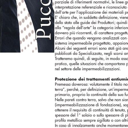
parziale di riferimenti normativi, le linee 
interpretazione referenziale e riconosciuta 
dell’arte per l’applicazione dei materiali p
E’ chiaro che, in suddetta definizione, vi
dello stato alle guide dei Produttori; quin
alla “regola dell’arte” la categoria inferi
davvero più ricorrenti, di carattere progettu
Errori che quando vengono analizzati con a
sistema impermeabile progettato, appaiono 
Alcuni dei seguenti errori sono stati già anal
pubblicati da Specializzata, negli scorsi an
Tratteremo quindi, di seguito, in modo asso
pratico, quelle situazioni che comportano p
nel settore delle impermeabilizzazioni.
Protezione dei trattamenti antiumi
Premessa doverosa: volutamente il titolo n
terra”, perché, per definizione, un’imperm
primario, proprio la continuità della sua f
Nelle pareti contro terra, salvo che non si
(impermeabilizzazione di fondazione), sopr
ottenere il requisito di continuità di tenu
spessore del 1° solaio o sullo spessore di 
profilo metallico sempre sigillato o con alt
In caso di innalzamento anche momentaneo d