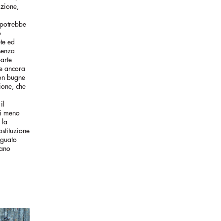
azione,
 potrebbe
o
ete ed
senza
parte
he ancora
con bugne
ione, che
il
di meno
 la
ostituzione
eguato
tano