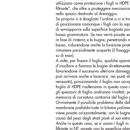
utilizzano come protezione i fogli in HDPE 
filtrante”, che oltre a proteggere meccanic
nello spazio destinato al drenaggio.
Se proprio si è sbagliato l’ordine o ci si t
di posizionare comunque i fogli con la sup
di sovrapporre sulla superficie bugnata post
bassa grammatura. Se non verrà posato ester
in fase di rinterro e le bugne, penetrando ne
basso, riducendone anche la funzione protet
rimanere parzialmente scoperta (il fissaggi
su di esso).
A volte, per fissare il foglio, qualche oper
d’incollare a fiamma le bugne direttamen
favorendone il successivo ulteriore danneg
può arrivare anche a lacerarsi, nei punti d
necessità), posizionando il foglio non acco
foglio di HDPE risulteranno in questo caso a
gli spezzoni di foglio andranno rivoltati, p
memoria di curvatura contraria del foglio p
Ovviamente il possibile problema della de
membrane prefabbricate in bitume polimero)
viene posato orizzontalmente, con le bugne 
causa del peso degli strati posti al suo estr
Anche in questo caso, se si usano i fogli in
filtrante in NT, posato con la superficie pla