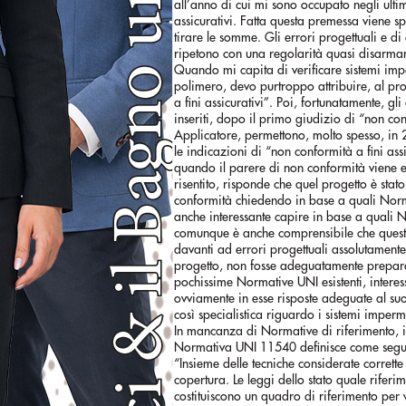
all’anno di cui mi sono occupato negli ulti
assicurativi. Fatta questa premessa viene sp
tirare le somme. Gli errori progettuali e di
ripetono con una regolarità quasi disarman
Quando mi capita di verificare sistemi imp
polimero, devo purtroppo attribuire, al pro
a fini assicurativi”. Poi, fortunatamente, gl
inseriti, dopo il primo giudizio di “non con
Applicatore, permettono, molto spesso, in 2^
le indicazioni di “non conformità a fini assic
quando il parere di non conformità viene e
risentito, risponde che quel progetto è st
conformità chiedendo in base a quali Norme
anche interessante capire in base a quali 
comunque è anche comprensibile che queste 
davanti ad errori progettuali assolutamente 
progetto, non fosse adeguatamente preparato
pochissime Normative UNI esistenti, interess
ovviamente in esse risposte adeguate al s
così specialistica riguardo i sistemi imperm
In mancanza di Normative di riferimento, in
Normativa UNI 11540 definisce come segu
“Insieme delle tecniche considerate corrette
copertura. Le leggi dello stato quale rife
costituiscono un quadro di riferimento per 