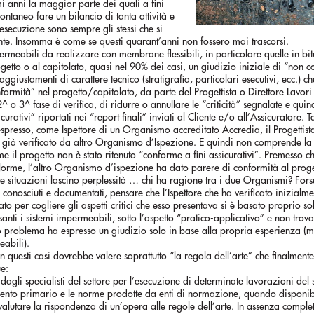
mi anni la maggior parte dei quali a fini
ontaneo fare un bilancio di tanta attività e
 esecuzione sono sempre gli stessi che si
te. Insomma è come se questi quarant’anni non fossero mai trascorsi.
ermeabili da realizzare con membrane flessibili, in particolare quelle in bi
getto o al capitolato, quasi nel 90% dei casi, un giudizio iniziale di “non 
i aggiustamenti di carattere tecnico (stratigrafia, particolari esecutivi, ecc.) 
formità” nel progetto/capitolato, da parte del Progettista o Direttore Lavori
 o 3^ fase di verifica, di ridurre o annullare le “criticità” segnalate e qui
urativi” riportati nei “report finali” inviati al Cliente e/o all’Assicuratore. Ta
spresso, come Ispettore di un Organismo accreditato Accredia, il Progettist
ato già verificato da altro Organismo d’Ispezione. E quindi non comprende la
 il progetto non è stato ritenuto “conforme a fini assicurativi”. Premesso 
Norme, l’altro Organismo d’ispezione ha dato parere di conformità al proge
situazioni lascino perplessità … chi ha ragione tra i due Organismi? Forse
conosciuti e documentati, pensare che l’Ispettore che ha verificato inizialmen
 per cogliere gli aspetti critici che esso presentava si è basato proprio sol
anti i sistemi impermeabili, sotto l’aspetto “pratico-applicativo” e non trov
uo problema ha espresso un giudizio solo in base alla propria esperienza (
eabili).
 questi casi dovrebbe valere soprattutto “la regola dell’arte” che finalmente
e:
 dagli specialisti del settore per l’esecuzione di determinate lavorazioni del 
rimento primario e le norme prodotte da enti di normazione, quando disponibi
valutare la rispondenza di un’opera alle regole dell’arte. In assenza comple