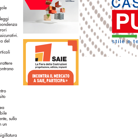
gole
leggi
ispondenza
rori
sicurativi.
ia del
ticoli
rattere
contrano
ntro
ito
tea
bile
nte, sullo
n un
igillatura