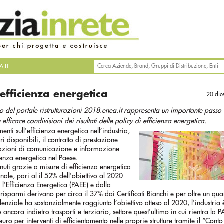
.IT
 efficienza energetica
20 di
 del portale ristrutturazioni 2018.enea.it rappresenta un importante passo 
fficace condivisioni dei risultati delle policy di efficienza energetica.
nti sull’efficienza energetica nell’industria,
ri disponibili, il contratto di prestazione
li azioni di comunicazione e informazione
cienza energetica nel Paese.
nuti grazie a misure di efficienza energetica
nale, pari al il 52% dell’obiettivo al 2020
l’Efficienza Energetica (PAEE) e dalla
risparmi derivano per circa il 37% dai Certificati Bianchi e per oltre un qua
esidenziale ha sostanzialmente raggiunto l’obiettivo atteso al 2020, l’industria 
ancora indietro trasporti e terziario, settore quest’ultimo in cui rientra la P
uro per interventi di efficientamento nelle proprie strutture tramite il “Conto