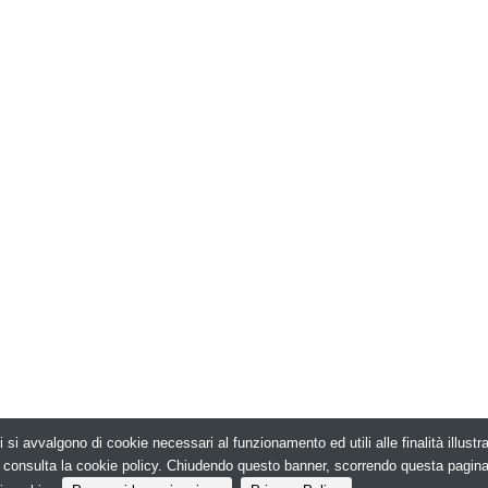
i si avvalgono di cookie necessari al funzionamento ed utili alle finalità illust
026. Edilizia in Rete - N.ro Iscrizione ROC 5836 -
e, consulta la cookie policy. Chiudendo questo banner, scorrendo questa pagin