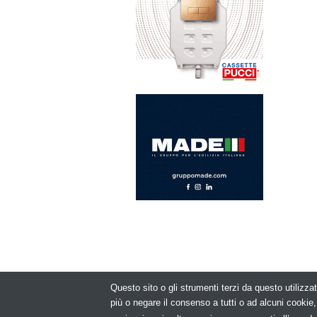
Questo sito o gli strumenti terzi da questo utilizzat
© Copyright 2
più o negare il consenso a tutti o ad alcuni cooki