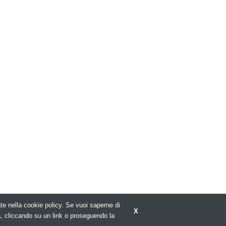
rate nella cookie policy. Se vuoi saperne di
X
Privacy policy
a, cliccando su un link o proseguendo la