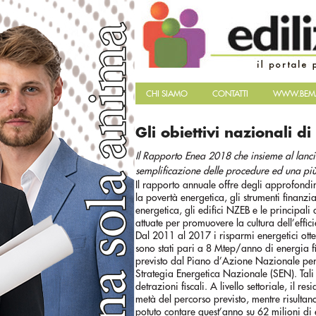
CHI SIAMO
CONTATTI
WWW.BEMA
Gli obiettivi nazionali di
Il Rapporto Enea 2018 che insieme al lancio
semplificazione delle procedure ed una più e
Il rapporto annuale offre degli approfondime
la povertà energetica, gli strumenti finanzia
energetica, gli edifici NZEB e le principa
attuate per promuovere la cultura dell’effi
Dal 2011 al 2017 i risparmi energetici otte
sono stati pari a 8 Mtep/anno di energia fi
previsto dal Piano d’Azione Nazionale per 
Strategia Energetica Nazionale (SEN). Tali 
detrazioni fiscali. A livello settoriale, il r
metà del percorso previsto, mentre risultano 
potuto contare quest’anno su 62 milioni di e