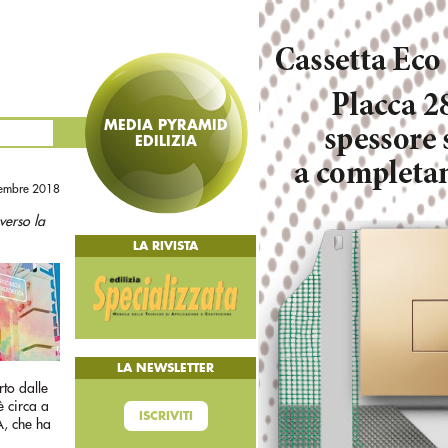
MEDIA PYRAMID
EDILIZIA
cembre 2018
verso la
LA RIVISTA
LA NEWSLETTER
rto dalle
è circa a
ISCRIVITI
A, che ha