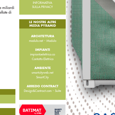
INFORMATIVA
SULLA PRIVACY
e miliardi
llate di
LE NOSTRE ALTRE
MEDIA PYRAMID
ARCHITETTURA
-
modulo.net
Modulo
IMPIANTI
impiantoelettrico.co
Contatto Elettrico
AMBIENTE
smartcityweb.net
SmartCity
ARREDO CONTRACT
-
Design&Contract.com
Suite