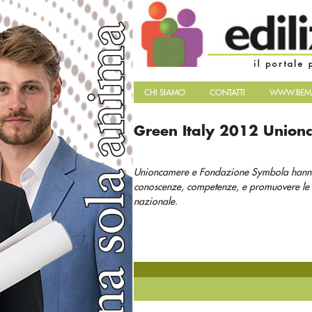
CHI SIAMO
CONTATTI
WWW.BEMA
Green Italy 2012 Union
Unioncamere e Fondazione Symbola hanno d
conoscenze, competenze, e promuovere le es
nazionale.