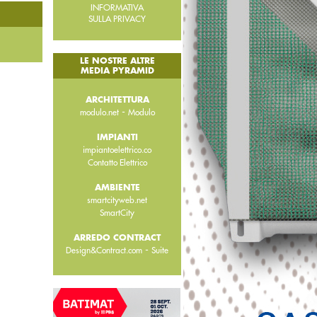
INFORMATIVA
SULLA PRIVACY
LE NOSTRE ALTRE
MEDIA PYRAMID
ARCHITETTURA
-
modulo.net
Modulo
IMPIANTI
impiantoelettrico.co
Contatto Elettrico
AMBIENTE
smartcityweb.net
SmartCity
ARREDO CONTRACT
-
Design&Contract.com
Suite