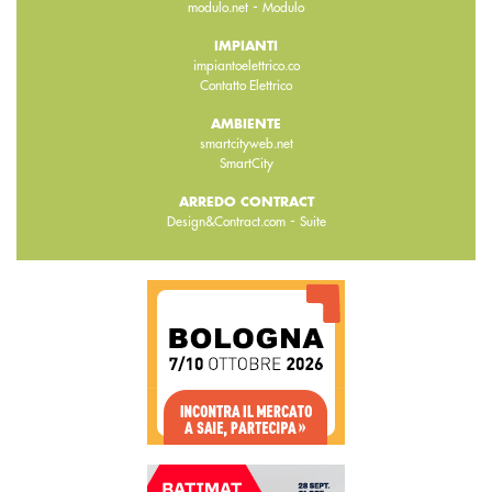
-
modulo.net
Modulo
IMPIANTI
impiantoelettrico.co
Contatto Elettrico
AMBIENTE
smartcityweb.net
SmartCity
ARREDO CONTRACT
-
Design&Contract.com
Suite