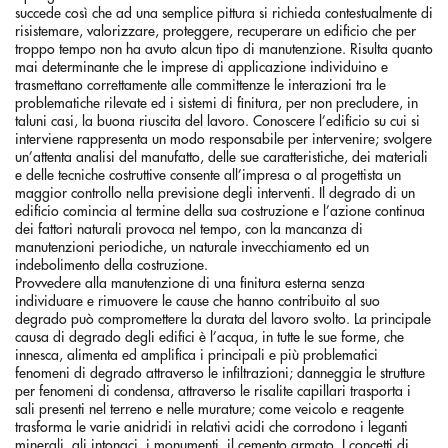
succede così che ad una semplice pittura si richieda contestualmente di
risistemare, valorizzare, proteggere, recuperare un edificio che per
troppo tempo non ha avuto alcun tipo di manutenzione. Risulta quanto
mai determinante che le imprese di applicazione individuino e
trasmettano correttamente alle committenze le interazioni tra le
problematiche rilevate ed i sistemi di finitura, per non precludere, in
taluni casi, la buona riuscita del lavoro. Conoscere l’edificio su cui si
interviene rappresenta un modo responsabile per intervenire; svolgere
un’attenta analisi del manufatto, delle sue caratteristiche, dei materiali
e delle tecniche costruttive consente all’impresa o al progettista un
maggior controllo nella previsione degli interventi. Il degrado di un
edificio comincia al termine della sua costruzione e l’azione continua
dei fattori naturali provoca nel tempo, con la mancanza di
manutenzioni periodiche, un naturale invecchiamento ed un
indebolimento della costruzione.
Provvedere alla manutenzione di una finitura esterna senza
individuare e rimuovere le cause che hanno contribuito al suo
degrado può compromettere la durata del lavoro svolto. La principale
causa di degrado degli edifici è l’acqua, in tutte le sue forme, che
innesca, alimenta ed amplifica i principali e più problematici
fenomeni di degrado attraverso le infiltrazioni; danneggia le strutture
per fenomeni di condensa, attraverso le risalite capillari trasporta i
sali presenti nel terreno e nelle murature; come veicolo e reagente
trasforma le varie anidridi in relativi acidi che corrodono i leganti
minerali, gli intonaci, i monumenti, il cemento armato. I concetti di