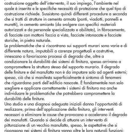
costruzione oggetto dell’intervento, il suo impiego, l’ambiente nel
quale è inserita e le specifiche necessità di protezione che quel tipo di
costruzione richiede. Sussistono quindi differenti procedure a seconda
che si tratti di strutture in cemento armato (ponti, viadotti, pannelli e
muretti), in cemento amianto (da svolgere con specifici materiali
autorizzati e da personale specializzato e abilitato), in fibrocemento,
di facciate con mattoni faccia a vista, facciate intonacate e facciate
storiche, in pietra naturale.
Le problematiche che si riscontrano sui supporti murari sono varie e di
differente natura, imputabili a carenze progettuali e costruttive,
innescano o favoriscono processi di degrado che, oltre a
condizionare la durabilità dei sistemi di finitura, spesso arrivano a
compromettere la struttura stessa del supporto murario. Il degrado
delle finiture e del manufatto non è da imputare solo ad agenti esterni;
spesso, ciò che si manifesta superficialmente è sintomo di fenomeni
che riguardano parti dell’edificio nascoste. È fondamentale non solo
scegliere e applicare correttamente i sistemi di finitura ma anche
individuare le problematiche che potrebbero compromettere la
durabilità delle finiture.
Uno studio e una diagnosi adeguata iniziali danno l’opportunità di
realizzare, prima dell’applicazione della finitura, gli interventi
necessari a eliminare le cause che provocano o accelerano il degrado
dei manufatti. Quando si decide di attuare un intervento di
pitturazione di un vecchio manufatto, spesso, le aspettative che si
ripongono nei sistemi di finitura vanno oltre le loro naturali funzioni: