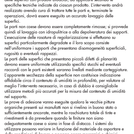
specifiche tecniche indicate da ciascun prodotto. L’intervento andrà
realizzato avendo cura di trattare tutte le parti e, terminate le
operazioni, dovrà essere eseguito un accurato lavaggio delle
superfici.
Le parti non coese devono essere completamente rimosse; si provvede
quindi al lavaggio con idropulitrice o alla depolveratura dei supporti.
L’esecuzione delle rasature di regolarizzazione si effettuano su
superfici particolarmente degradate e il loro scopo consiste
nell’uniformare i supporti che presentano disomogeneità superficiali,
rugosità o eventuali rappezzi.
Le parti delle superfici che presentano piccoli difetti di planarità
devono essere uniformate utilizzando specifici stucchi ed eventuali
raccordi con le parti esistenti saranno livellati mediante carteggiature.
L’apparente secchezza della superficie non costituisce indicazione
affidabile circa il contenuto di umidità in profondità, per valutare al
meglio l’intervento necessario, in caso di dubbio è consigliabile
utilizzare metodi più accurati per la misura del contenuto di umidità
nel supporto.
Le prove di adesione vanno eseguite qualora le vecchie pitture
organiche presenti sui manufatti non si rivelino in buono stato o
sufficientemente ancorate, mentre la raschiatura totale di tinte e
rivestimenti è da prevedere quando le finiture non siano
adeguatamente coese o siano in fase di distacco. I sistemi da
utilizzare possono variare in funzione del materiale da asportare e