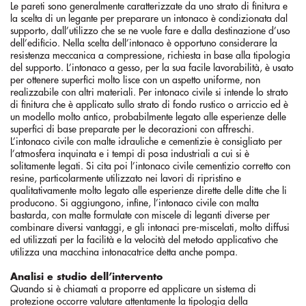
Le pareti sono generalmente caratterizzate da uno strato di finitura e
la scelta di un legante per preparare un intonaco è condizionata dal
supporto, dall’utilizzo che se ne vuole fare e dalla destinazione d’uso
dell’edificio. Nella scelta dell’intonaco è opportuno considerare la
resistenza meccanica a compressione, richiesta in base alla tipologia
del supporto. L’intonaco a gesso, per la sua facile lavorabilità, è usato
per ottenere superfici molto lisce con un aspetto uniforme, non
realizzabile con altri materiali. Per intonaco civile si intende lo strato
di finitura che è applicato sullo strato di fondo rustico o arriccio ed è
un modello molto antico, probabilmente legato alle esperienze delle
superfici di base preparate per le decorazioni con affreschi.
L’intonaco civile con malte idrauliche e cementizie è consigliato per
l’atmosfera inquinata e i tempi di posa industriali a cui si è
solitamente legati. Si cita poi l’intonaco civile cementizio corretto con
resine, particolarmente utilizzato nei lavori di ripristino e
qualitativamente molto legato alle esperienze dirette delle ditte che li
producono. Si aggiungono, infine, l’intonaco civile con malta
bastarda, con malte formulate con miscele di leganti diverse per
combinare diversi vantaggi, e gli intonaci pre-miscelati, molto diffusi
ed utilizzati per la facilità e la velocità del metodo applicativo che
utilizza una macchina intonacatrice detta anche pompa.
Analisi e studio dell’intervento
Quando si è chiamati a proporre ed applicare un sistema di
protezione occorre valutare attentamente la tipologia della