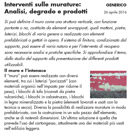
Interventi sulle murature:
GENERICO
Analisi, degrado e prodotti
26 aprile 2016
Si può definire il muro come una struttura verticale, con funzione
portante o no, costituita da elementi sovrapposti, quali mattoni, pietre,
laterizi, blocchi di vario genere o realizzata con elementi
prefabbricati o gettati in opera. Il sistema di finitura, condizionato dal
supporto, può essere di varia natura e per l’intervento di recupero
sono necessarie analisi e pratiche specifiche. Si approfondisce il tema,
dallo studio del supporto alla presentazione dei differenti prodotti
utilizzabili.
Il muro e l’intonaco
Il “muro” può essere realizzato con diversi
elementi, tra cui i laterizi “porizzati” (con
materiali organici nell’impasto per ridurne il
peso), i blocchi di tufo (ricavati da pietre
vulcaniche), i blocchi in calcestruzzo, i blocchi
in legno mineralizzato e la pietra (elementi lavorati e usati con la
tecnica a secco). Diversa la possibilità di realizzare murature in modo
prefabbricato, con la costruzione in un solo pezzo dell’elemento,
anche se di notevoli dimensioni. Un’ultima soluzione è quella che
prevede l’uso del cartongesso, attualmente uno dei materiali più usati
nell’edilizia leggera.