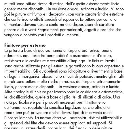
murali sono pitture ricche di resine, dall’aspetto estremamente liscio,
generalmente disponibili in versione opaca, satinata e lucida. Vi sono
poi le pitture antifumo e i decorativi, con varie caratteristiche estetiche
che conferiscono effetti speciali al supporto. Le pitture per contatto
alimentare devono essere conformi alle disposizioni di carattere
generale di diversi Regolamenti per materiali, oggetti e pratiche che
vengono a contatto con i prodotti alimentari.
Finiture per esterno
Le pitture a base di quarzo hanno un aspetto più rustico, buona
aderenza, equilibrio tra permeabilità e assorbimento d’acqua,
resistenza alle cavilature e versatilità d’impiego. Le finiture lavabili
sono anche utilizzate per gli esterni e garantiscono buona copertura e
impermeabilità. Gli autopulenti sono idropitture o rivestimenti a base
di leganti inorganici, silossanici o silicati di potassio, mentre gli smalti
murali sono pitture molto ricche in resine, dall’aspetto estremamente
liscio, generalmente disponibili in versione opaca, satinata e lucida.
Altre tipologie di finiture per interno sono le cosiddette elastometriche,
le idrosiliconiche, quelle a base di pliolite, di silicati o di calce. Una
nota particolare è per i prodotti necessari per il trattamento
dell’amianto, regolato da specifica legislazione, che oltre alla
rimozione può prevedere anche diversi tipo di intervento quali
l’incapsulamento. La norma descrive i particolari sistemi utilizzabili e
gli spessori dei film che devono essere applicati sui supporti. Si
possono utilizzare degli incapsulanti, dei fissativi o delle pitture