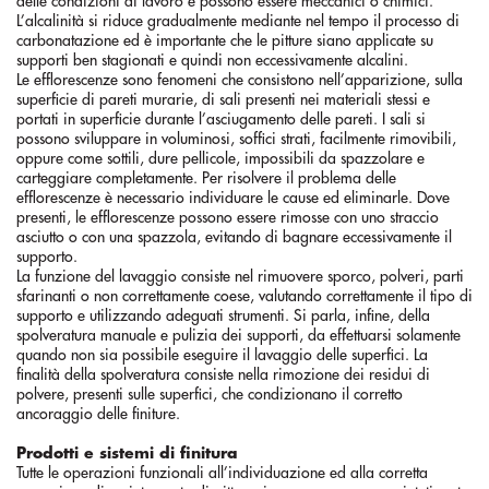
delle condizioni di lavoro e possono essere meccanici o chimici.
L’alcalinità si riduce gradualmente mediante nel tempo il processo di
carbonatazione ed è importante che le pitture siano applicate su
supporti ben stagionati e quindi non eccessivamente alcalini.
Le efflorescenze sono fenomeni che consistono nell’apparizione, sulla
superficie di pareti murarie, di sali presenti nei materiali stessi e
portati in superficie durante l’asciugamento delle pareti. I sali si
possono sviluppare in voluminosi, soffici strati, facilmente rimovibili,
oppure come sottili, dure pellicole, impossibili da spazzolare e
carteggiare completamente. Per risolvere il problema delle
efflorescenze è necessario individuare le cause ed eliminarle. Dove
presenti, le efflorescenze possono essere rimosse con uno straccio
asciutto o con una spazzola, evitando di bagnare eccessivamente il
supporto.
La funzione del lavaggio consiste nel rimuovere sporco, polveri, parti
sfarinanti o non correttamente coese, valutando correttamente il tipo di
supporto e utilizzando adeguati strumenti. Si parla, infine, della
spolveratura manuale e pulizia dei supporti, da effettuarsi solamente
quando non sia possibile eseguire il lavaggio delle superfici. La
finalità della spolveratura consiste nella rimozione dei residui di
polvere, presenti sulle superfici, che condizionano il corretto
ancoraggio delle finiture.
Prodotti e sistemi di finitura
Tutte le operazioni funzionali all’individuazione ed alla corretta