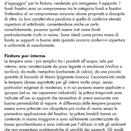
d’appoggio” per la finitura, rendendo più omogeneo il supporto. I
fondi fissativi sono un compromesso tra le categorie fondi e fissativi.
Trattandosi di un compromesso uniscono alcune proprietà a discapito
di altre. La loro caratteristica peculiare è quella di conferire elevata
copertura al sottofondo, consentendone anche un certo
consolidamento; possono quindi essere visti come fondi
particolarmente ricchi in resina. Sono ideali come prima mano di
fondo su supporti in buono stato quando occorra conferirvi copertura
e uniformità di assorbimento.
Finiture per interno
Le tempere sono i più semplici tra i prodotti all’acqua; solo per
interno, sono caratterizzate da poco legante in emulsione (vinilico o
acrilico), da molto riempitivo (carbonato di calcio), da una piccola
quantità di biossido di titanio (pigmento bianco). L’economicità rende
le tempere idonee soprattutto per gli interni molto ampi, senza
particolari esigenze di resistenza, e in cui possono essere applicate a
spruzzo (ad es. nei capannoni industriali). Le pitture traspiranti sono
indicate all’uso su supporti che necessitino di avere assicurata una
buona permeabilità al vapore. A differenza delle tempere possono
essere sovra-pitturate con idropitture più ricche di resina senza la
preventiva applicazione del fissativo. Le pitture lavabili hanno un
contenuto in resina maggiore e sono solitamente caratterizzate da
bassa sporchevolezza e sono indicate per l’utilizzo in tutti gli ambienti
che non presentano problematiche di umidità dei supporti. Gli smalti