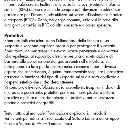
impermeabilizzanti. Inoltre, tra le varie finiture, i rivestimenti plastici
continui (RPC) stanno assumendo sempre più rilevanza in edilizia, in
particolare per l’insostituibile utilizzo sui sistemi d’isolamento termico
a cappotto (ETICS). Sono, nel gergo comune, suddivisi in base alla
loro granulometria in RPC ad alto spessore e a basso spessore.
Protettivi
Sono prodotti che interessano l’ultima fase della finitura di un
supporto e vengono applicati proprio per proteggere il substrato.
Sono formulati per avere un elevato potere penetrante e apportare
idrorepellenza al supporto, oltre che per una discreta azione di
barriera alla penetrazione dei gas presenti nell’atmosfera. Si
distinguono tra loro per la diversa natura chimica e per il diverso
aspetto che conferiscono; è quindi fondamentale scegliere il protettivo
da usare in funzione del tipo di supporto sul quale sarà applicato e
l’aspetto estetico che si desidera ottenere.
Vi sono protettivi idrofobizzanti, idrorepellenti, traspiranti, dotati di
alto potere penetrante, protettivi per rivestimenti plastici o pitture,
protettivi e pitture anticarbonatazione, protettivi per calcestruzzo e
piscine e protettivi antigraffiti.
Testo tratto dal manuale “Formazione applicatori: i prodotti
vernicianti per edilizia”, realizzato dal Settore Edilizia del Gruppo
Pitture e Vernici di AVISA-Federchimica