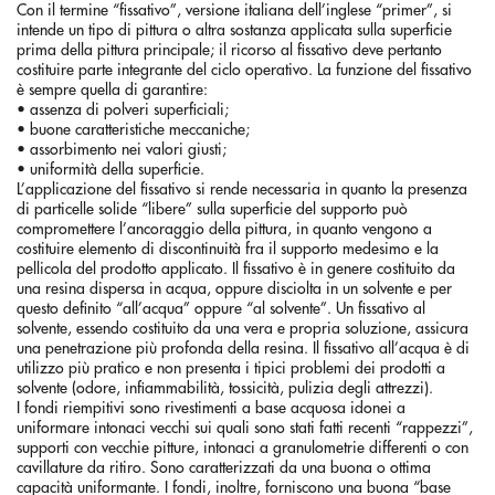
Con il termine “fissativo”, versione italiana dell’inglese “primer”, si
intende un tipo di pittura o altra sostanza applicata sulla superficie
prima della pittura principale; il ricorso al fissativo deve pertanto
costituire parte integrante del ciclo operativo. La funzione del fissativo
è sempre quella di garantire:
• assenza di polveri superficiali;
• buone caratteristiche meccaniche;
• assorbimento nei valori giusti;
• uniformità della superficie.
L’applicazione del fissativo si rende necessaria in quanto la presenza
di particelle solide “libere” sulla superficie del supporto può
compromettere l’ancoraggio della pittura, in quanto vengono a
costituire elemento di discontinuità fra il supporto medesimo e la
pellicola del prodotto applicato. Il fissativo è in genere costituito da
una resina dispersa in acqua, oppure disciolta in un solvente e per
questo definito “all’acqua” oppure “al solvente”. Un fissativo al
solvente, essendo costituito da una vera e propria soluzione, assicura
una penetrazione più profonda della resina. Il fissativo all’acqua è di
utilizzo più pratico e non presenta i tipici problemi dei prodotti a
solvente (odore, infiammabilità, tossicità, pulizia degli attrezzi).
I fondi riempitivi sono rivestimenti a base acquosa idonei a
uniformare intonaci vecchi sui quali sono stati fatti recenti “rappezzi”,
supporti con vecchie pitture, intonaci a granulometrie differenti o con
cavillature da ritiro. Sono caratterizzati da una buona o ottima
capacità uniformante. I fondi, inoltre, forniscono una buona “base