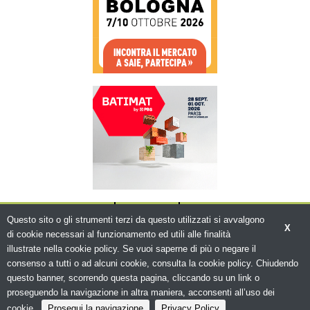
CHI SIAMO
CONTATTI
WWW.BEMA.IT
Questo sito o gli strumenti terzi da questo utilizzati si avvalgono
X
di cookie necessari al funzionamento ed utili alle finalità
illustrate nella cookie policy. Se vuoi saperne di più o negare il
consenso a tutti o ad alcuni cookie, consulta la cookie policy. Chiudendo
questo banner, scorrendo questa pagina, cliccando su un link o
© Copyright 2026. Edilizia in Rete - N.ro
Iscrizione ROC 5836 -
Privacy policy
proseguendo la navigazione in altra maniera, acconsenti all’uso dei
cookie.
Prosegui la navigazione
Privacy Policy