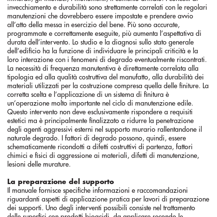
invecchiamento e durabilità sono strettamente correlati con le regolari
manutenzioni che dovrebbero essere impostate e prendere avvio
all’atto della messa in esercizio del bene. Più sono accurate,
programmate e correttamente eseguite, più aumenta l’aspettativa di
durata dell’intervento. Lo studio e la diagnosi sullo stato generale
dell’edificio ha la funzione di individuare le principali criticità e la
loro interazione con i fenomeni di degrado eventualmente riscontrati.
La necessità di frequenza manutentiva è direttamente correlata alla
tipologia ed alla qualità costruttiva del manufatto, alla durabilità dei
materiali utilizzati per la costruzione compresa quella delle finiture. La
corretta scelta e l’applicazione di un sistema di finitura è
un’operazione molto importante nel ciclo di manutenzione edile.
Questo intervento non deve esclusivamente rispondere a requisiti
estetici ma è principalmente finalizzato a ridurre la penetrazione
degli agenti aggressivi esterni nel supporto murario rallentandone il
naturale degrado. I fattori di degrado possono, quindi, essere
schematicamente ricondotti a difetti costruttivi di partenza, fattori
chimici e fisici di aggressione ai materiali, difetti di manutenzione,
lesioni delle murature.
La preparazione del supporto
Il manuale fornisce specifiche informazioni e raccomandazioni
riguardanti aspetti di applicazione pratica per lavori di preparazione
dei supporti. Uno degli interventi possibili consiste nel trattamento
delle superfici con prodotti bioacidi, da applicare secondo le