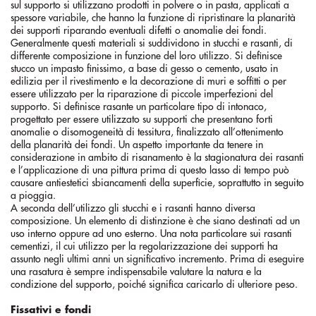
sul supporto si utilizzano prodotti in polvere o in pasta, applicati a
spessore variabile, che hanno la funzione di ripristinare la planarità
dei supporti riparando eventuali difetti o anomalie dei fondi.
Generalmente questi materiali si suddividono in stucchi e rasanti, di
differente composizione in funzione del loro utilizzo. Si definisce
stucco un impasto finissimo, a base di gesso o cemento, usato in
edilizia per il rivestimento e la decorazione di muri e soffitti o per
essere utilizzato per la riparazione di piccole imperfezioni del
supporto. Si definisce rasante un particolare tipo di intonaco,
progettato per essere utilizzato su supporti che presentano forti
anomalie o disomogeneità di tessitura, finalizzato all’ottenimento
della planarità dei fondi. Un aspetto importante da tenere in
considerazione in ambito di risanamento è la stagionatura dei rasanti
e l’applicazione di una pittura prima di questo lasso di tempo può
causare antiestetici sbiancamenti della superficie, soprattutto in seguito
a pioggia.
A seconda dell’utilizzo gli stucchi e i rasanti hanno diversa
composizione. Un elemento di distinzione è che siano destinati ad un
uso interno oppure ad uno esterno. Una nota particolare sui rasanti
cementizi, il cui utilizzo per la regolarizzazione dei supporti ha
assunto negli ultimi anni un significativo incremento. Prima di eseguire
una rasatura è sempre indispensabile valutare la natura e la
condizione del supporto, poiché significa caricarlo di ulteriore peso.
Fissativi e fondi