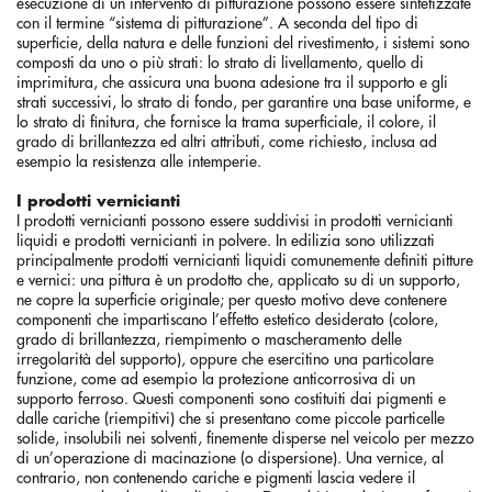
esecuzione di un intervento di pitturazione possono essere sintetizzate
con il termine “sistema di pitturazione”. A seconda del tipo di
superficie, della natura e delle funzioni del rivestimento, i sistemi sono
composti da uno o più strati: lo strato di livellamento, quello di
imprimitura, che assicura una buona adesione tra il supporto e gli
strati successivi, lo strato di fondo, per garantire una base uniforme, e
lo strato di finitura, che fornisce la trama superficiale, il colore, il
grado di brillantezza ed altri attributi, come richiesto, inclusa ad
esempio la resistenza alle intemperie.
I prodotti vernicianti
I prodotti vernicianti possono essere suddivisi in prodotti vernicianti
liquidi e prodotti vernicianti in polvere. In edilizia sono utilizzati
principalmente prodotti vernicianti liquidi comunemente definiti pitture
e vernici: una pittura è un prodotto che, applicato su di un supporto,
ne copre la superficie originale; per questo motivo deve contenere
componenti che impartiscano l’effetto estetico desiderato (colore,
grado di brillantezza, riempimento o mascheramento delle
irregolarità del supporto), oppure che esercitino una particolare
funzione, come ad esempio la protezione anticorrosiva di un
supporto ferroso. Questi componenti sono costituiti dai pigmenti e
dalle cariche (riempitivi) che si presentano come piccole particelle
solide, insolubili nei solventi, finemente disperse nel veicolo per mezzo
di un’operazione di macinazione (o dispersione). Una vernice, al
contrario, non contenendo cariche e pigmenti lascia vedere il