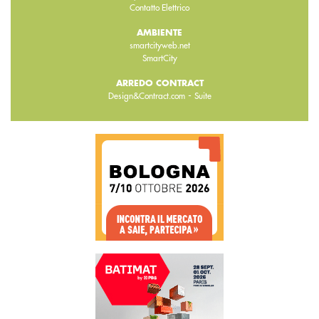
Contatto Elettrico
AMBIENTE
smartcityweb.net
SmartCity
ARREDO CONTRACT
-
Design&Contract.com
Suite