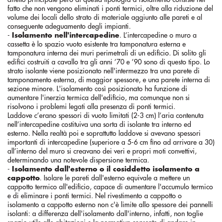
fatto che non vengono eliminati i ponti termici, oltre alla riduzione del
volume dei locali dello strato di materiale aggiunto alle pareti e al
conseguente adeguamento degli impianti.
-
Isolamento nell'intercapedine
. L’intercapedine o muro a
cassetta è lo spazio vuoto esistente tra tamponatura esterna e
tamponatura interna dei muri perimetrali di un edificio. Di solito gli
edifici costruiti a cavallo tra gli anni ’70 e ’90 sono di questo tipo. Lo
strato isolante viene posizionato nell'intermezzo tra una parete di
tamponamento esterna, di maggior spessore, e una parete interna di
sezione minore. L'isolamento così posizionato ha funzione di
aumentare l'inerzia termica dell'edificio, ma comunque non si
risolvono i problemi legati alla presenza di ponti termici.
Laddove c’erano spessori di vuoto limitati (2-3 cm) l’aria contenuta
nell’intercapedine costituiva una sorta di isolante tra interno ed
esterno. Nella realtà poi e soprattutto laddove si avevano spessori
importanti di intercapedine (superiore a 5-6 cm fino ad arrivare a 30)
all’interno del muro si creavano dei veri e propri moti convettivi,
determinando una notevole dispersione termica.
-
Isolamento dall'esterno o il cosiddetto isolamento a
cappotto
. Isolare le pareti dall'esterno equivale a mettere un
cappotto termico all'edificio, capace di aumentare l'accumulo termico
e di eliminare i ponti termici. Nel rivestimento a cappotto o
isolamento a cappotto esterno non c'è limite allo spessore dei pannelli
isolanti: a differenza dell'isolamento dall'interno, infatti, non toglie