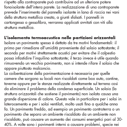
rispetto alla controparete può contribuire ad un ulteriore potere
fonoisolante dell'intera parete. La realizzazione di una controparete
prevede l'inserimento del pannello isolante in lana di roccia nei vani
della struttura metallica creata, a giunti sfalsati. I pannelli in
cartongesso o gessofibra, verranno applicati avvitati con viti alla
struttura metallica.
L'isolamento termoacustico nelle partizioni orizzontali
Isolare un pavimento spesso è dettato da tre motivi fondamentali: il
primo per rimediare all’umidità proveniente dal solaio sottostante; il
secondo per motivi strettamente acustici per evitare che il calpestio
possa infastidire l’inquilino sottostante; il terzo invece è utile quando
rimuovendo un vecchio pavimento, non si intende rifare il solaio che
appare piuttosto malconcio.
La coibentazione della pavimentazione è necessaria per quelle
camere che sorgono su locali non riscaldati come box auto, cantine,
taverne oppure per le stanze realizzate direttamente sul terreno così
da eliminare il problema della condensa superficiale. Un solaio (la
struttura orizzontali che sostiene il pavimento) non isolato causa una
grande dispersione di calore. Questo vale in particolare per i solai in
laterocemento e per i solai ventilati, molto usati fino a qualche anno
fa. Un pavimento freddo, ad esempio un pavimento controterra o un
pavimento che separa un ambiente riscaldato da un ambiente non
riscaldato, può causare un aumento dei consumi energetici pari al 30-
40%. A volte sono i pavimenti interni a causare problemi, specie nei