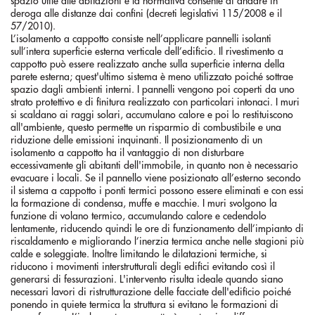
spazio utile alle abitazioni e la normativa consente di andare in
deroga alle distanze dai confini (decreti legislativi 115/2008 e il
57/2010).
L’isolamento a cappotto consiste nell’applicare pannelli isolanti
sull’intera superficie esterna verticale dell’edificio. Il rivestimento a
cappotto può essere realizzato anche sulla superficie interna della
parete esterna; quest'ultimo sistema è meno utilizzato poiché sottrae
spazio dagli ambienti interni. I pannelli vengono poi coperti da uno
strato protettivo e di finitura realizzato con particolari intonaci. I muri
si scaldano ai raggi solari, accumulano calore e poi lo restituiscono
all'ambiente, questo permette un risparmio di combustibile e una
riduzione delle emissioni inquinanti. Il posizionamento di un
isolamento a cappotto ha il vantaggio di non disturbare
eccessivamente gli abitanti dell'immobile, in quanto non è necessario
evacuare i locali. Se il pannello viene posizionato all’esterno secondo
il sistema a cappotto i ponti termici possono essere eliminati e con essi
la formazione di condensa, muffe e macchie. I muri svolgono la
funzione di volano termico, accumulando calore e cedendolo
lentamente, riducendo quindi le ore di funzionamento dell’impianto di
riscaldamento e migliorando l’inerzia termica anche nelle stagioni più
calde e soleggiate. Inoltre limitando le dilatazioni termiche, si
riducono i movimenti interstrutturali degli edifici evitando così il
generarsi di fessurazioni. L'intervento risulta ideale quando siano
necessari lavori di ristrutturazione delle facciate dell'edificio poiché
ponendo in quiete termica la struttura si evitano le formazioni di