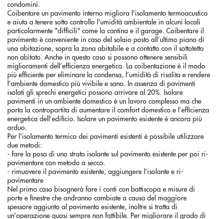
condomini.
Coibentare un pavimento interno migliora l'isolamento termoacustico
e aiuta a tenere sotto controllo l'umidità ambientale in alcuni locali
particolarmente "difficili" come la cantina e il garage. Coibentare il
pavimento è conveniente in caso del solaio posto all’ultimo piano di
una abitazione, sopra la zona abitabile e a contatto con il sottotetto
non abitato. Anche in questo caso si possono ottenere sensibili
miglioramenti dell’efficienza energetica. La coibentazione è il modo
più efficiente per eliminare la condensa, l’umidità di risalita e rendere
l’ambiente domestico più vivibile e sano. In assenza di pavimenti
isolati gli sprechi energetici possono arrivare al 20%. Isolare
pavimenti in un ambiente domestico è un lavoro complesso ma che
porta la contropartita di aumentare il comfort domestico e l’efficienza
energetica dell’edificio. Isolare un pavimento esistente è ancora più
arduo.
Per l'isolamento termico dei pavimenti esistenti è possibile utilizzare
due metodi:
- fare la posa di uno strato isolante sul pavimento esistente per poi ri-
pavimentare con metodo a secco.
- rimuovere il pavimento esistente, aggiungere l’isolante e ri-
pavimentare
Nel primo caso bisognerà fare i conti con battiscopa e misure di
porte e finestre che andranno cambiate a causa del maggiore
spessore aggiunto al pavimento esistente, inoltre si tratta di
un’operazione quasi sempre non fattibile. Per migliorare il grado di