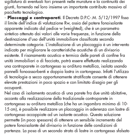
sigillatura di eventuali fori presenti nelle murature e la continuità dei
giunti, fornendo nel loro insieme un importante contributo massivo al
pacchetto tecnologico.
-
Placcaggi e contropareti
. Il Decreto D.P.C-.M. 5/12/1997 fissa
il limite dell'indice di valutazione Rw, ossia del potere fonoisolante
apparente indicato dal pedice w (weighted), che è un parametro
sintetico ottenuto dai valori alle varie frequenze, in funzione della
destinazione d'uso dell'unità immobiliare classificata secondo
determinate categorie. L'installazione di un placcaggio è un intervento
indicato per migliorare le caratteristiche acustiche di un divisorio
esistente. Il risanamento acustico e termico delle pareti di confine fra
unità immobiliari o di facciata, potrà essere effettuato realizzando
una controparete in cartongesso su orditura metallica, isolata usando
pannelli fonoassorbenti e doppia lastra in cartongesso. Infatti l'utilizzo
di tecnologie a secco opportunamente stratificate consente di ottenere
elevate prestazioni in poco spazio e con limitato disagio per gli
occupanti.
Nel caso di isolamento acustico di una parete fra due unità abitative,
accanto alla realizzazione della tradizionale controparete in
cartongesso su orditura metallica (che ha un ingombro minimo di 10-
15 cm), è possibile realizzare un placcaggio in aderenza con lastre di
cartongesso accoppiate ad un isolante acustico. Questa soluzione
permette (in poco spessore) di ottenere un sensibile incremento del
potere fonoisolante del divisorio in funzione delle condizioni di
partenza. La posa di un secondo strato di lastre in cartongesso sfalsato