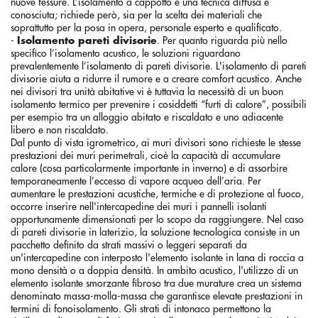
nuove fessure. L’isolamento a cappotto è una tecnica diffusa e
conosciuta; richiede però, sia per la scelta dei materiali che
soprattutto per la posa in opera, personale esperto e qualificato.
-
Isolamento pareti divisorie
. Per quanto riguarda più nello
specifico l’isolamento acustico, le soluzioni riguardano
prevalentemente l’isolamento di pareti divisorie. L'isolamento di pareti
divisorie aiuta a ridurre il rumore e a creare comfort acustico. Anche
nei divisori tra unità abitative vi è tuttavia la necessità di un buon
isolamento termico per prevenire i cosiddetti “furti di calore”, possibili
per esempio tra un alloggio abitato e riscaldato e uno adiacente
libero e non riscaldato.
Dal punto di vista igrometrico, ai muri divisori sono richieste le stesse
prestazioni dei muri perimetrali, cioè la capacità di accumulare
calore (cosa particolarmente importante in inverno) e di assorbire
temporaneamente l’eccesso di vapore acqueo dell’aria. Per
aumentare le prestazioni acustiche, termiche e di protezione al fuoco,
occorre inserire nell'intercapedine dei muri i pannelli isolanti
opportunamente dimensionati per lo scopo da raggiungere. Nel caso
di pareti divisorie in laterizio, la soluzione tecnologica consiste in un
pacchetto definito da strati massivi o leggeri separati da
un'intercapedine con interposto l'elemento isolante in lana di roccia a
mono densità o a doppia densità. In ambito acustico, l'utilizzo di un
elemento isolante smorzante fibroso tra due murature crea un sistema
denominato massa-molla-massa che garantisce elevate prestazioni in
termini di fonoisolamento. Gli strati di intonaco permettono la