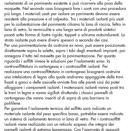
isolamento di un pavimento esistente si può ricorrere alla posa della
moquette. Nel secondo caso bisognerà fare i conti con una procedura
più lunga. I materiali usati per isolare un pavimento devono essere
resistenti alla pressione e al calpestio. Tra i materiali isolanti più usati
per la coibentazione del pavimento citiamo la lana di roccia, feltro in
lana di vetro, la vermiculite e una lunga serie di prodotti sintetici
posati sotto forma di lastre rigide, tappeti o schiume autoindurenti. Lo
strato isolante può avere diversi spessori a seconda dei casi.
Per una pavimentazione da costruire ex novo, può essere posizionato
direttamente sopra la soletta, sopra i tubi degli eventuali impianti, poi
annegare il tutto nel massetto per la pavimentazione. Per quanto
riguarda i soffitti invece le soluzioni per l’isolamento sono: la
controsoffittatura in cartongesso e i controsoffitti isolanti. Per
realizzare una controsoffittatura in cartongesso bisognerà costruire
una intelaiatura di legno alla quale andranno appoggiate delle travi
fissati a ganci o delle assicelle avviate fino alle pareti così da poter
alloggiare i componenti isolanti. I materassini isolanti vanno posti tra
le travi in legno e vanno sigillati sfruttando i classici pannelli di
cartongesso che vanno inseriti al di sopra di una barriera in
politilene.
Per garantire l’isolamento termico del soffitto sarà indicato un
materiale isolante dal peso specifico basso, potrebbe essere indicato
un sistema di isolamento termico in lana di vetro. Per i controsoffitti
isolanti viene realizzato con un reticolo sospeso che integra dei
pannelli isolanti di estrema leggerezza. Con l’aggiunta di appositi