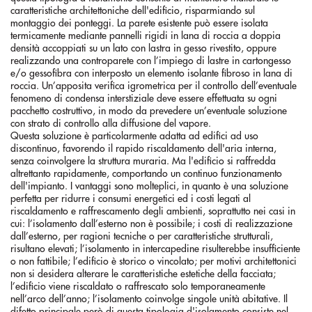
caratteristiche architettoniche dell'edificio, risparmiando sul
montaggio dei ponteggi. La parete esistente può essere isolata
termicamente mediante pannelli rigidi in lana di roccia a doppia
densità accoppiati su un lato con lastra in gesso rivestito, oppure
realizzando una controparete con l’impiego di lastre in cartongesso
e/o gessofibra con interposto un elemento isolante fibroso in lana di
roccia. Un’apposita verifica igrometrica per il controllo dell’eventuale
fenomeno di condensa interstiziale deve essere effettuata su ogni
pacchetto costruttivo, in modo da prevedere un’eventuale soluzione
con strato di controllo alla diffusione del vapore.
Questa soluzione è particolarmente adatta ad edifici ad uso
discontinuo, favorendo il rapido riscaldamento dell'aria interna,
senza coinvolgere la struttura muraria. Ma l'edificio si raffredda
altrettanto rapidamente, comportando un continuo funzionamento
dell'impianto. I vantaggi sono molteplici, in quanto è una soluzione
perfetta per ridurre i consumi energetici ed i costi legati al
riscaldamento e raffrescamento degli ambienti, soprattutto nei casi in
cui: l’isolamento dall’esterno non è possibile; i costi di realizzazione
dall’esterno, per ragioni tecniche o per caratteristiche strutturali,
risultano elevati; l’isolamento in intercapedine risulterebbe insufficiente
o non fattibile; l’edificio è storico o vincolato; per motivi architettonici
non si desidera alterare le caratteristiche estetiche della facciata;
l’edificio viene riscaldato o raffrescato solo temporaneamente
nell’arco dell’anno; l’isolamento coinvolge singole unità abitative. Il
difetto principale però di questa tipologia d'isolamento consiste nel