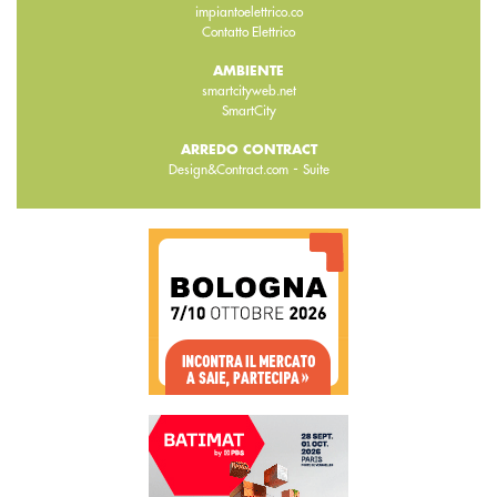
impiantoelettrico.co
Contatto Elettrico
AMBIENTE
smartcityweb.net
SmartCity
ARREDO CONTRACT
-
Design&Contract.com
Suite