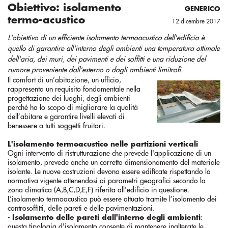
Obiettivo: isolamento
GENERICO
termo-acustico
12 dicembre 2017
L'obiettivo di un efficiente isolamento termoacustico dell'edificio è
quello di garantire all'interno degli ambienti una temperatura ottimale
dell'aria, dei muri, dei pavimenti e dei soffitti e una riduzione del
rumore proveniente dall'esterno o dagli ambienti limitrofi.
Il comfort di un’abitazione, un ufficio,
rappresenta un requisito fondamentale nella
progettazione dei luoghi, degli ambienti
perché ha lo scopo di migliorare la qualità
dell’abitare e garantire livelli elevati di
benessere a tutti soggetti fruitori.
L'isolamento termoacustico nelle partizioni verticali
Ogni intervento di ristrutturazione che prevede l'applicazione di un
isolamento, prevede anche un corretto dimensionamento del materiale
isolante. Le nuove costruzioni devono essere edificate rispettando la
normativa vigente attenendosi ai parametri geografici secondo la
zona climatica (A,B,C,D,E,F) riferita all'edificio in questione.
L’isolamento termoacustico può essere attuato tramite l’isolamento dei
controsoffitti, delle pareti e delle pavimentazioni.
-
Isolamento delle pareti dall'interno degli ambienti
:
questa tipologia d'isolamento consente di mantenere inalterate le