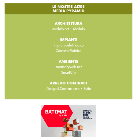
LE NOSTRE ALTRE
MEDIA PYRAMID
ARCHITETTURA
-
modulo.net
Modulo
IMPIANTI
impiantoelettrico.co
Contatto Elettrico
AMBIENTE
smartcityweb.net
SmartCity
ARREDO CONTRACT
-
Design&Contract.com
Suite