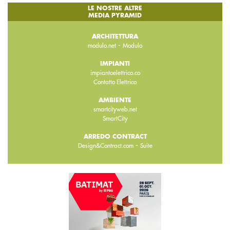
LE NOSTRE ALTRE
MEDIA PYRAMID
ARCHITETTURA
-
modulo.net
Modulo
IMPIANTI
impiantoelettrico.co
Contatto Elettrico
AMBIENTE
smartcityweb.net
SmartCity
ARREDO CONTRACT
-
Design&Contract.com
Suite