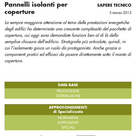
Pannelli isolanti per
SAPERE TECNICO
coperture
5 marzo 2013
La sempre maggiore attenzione al tema delle prestazioni energetiche
degli edifici ha determinato una crescente complessità del pacchetto di
copertura, cui oggi sono demandate funzioni ben al di là della
semplice chiusura dell’edificio. Stratigrafie più articolate, quindi, in
cui l’isolamento gioca un ruolo da protagonista. Anche grazie a
componenti pratici ed efficaci da posare direttamente sotto il manto di
copertura.
DATA BASE
PRODUZIONE
DISTRIBUZIONE
APPROFONDIMENTI
di Specializzata
NORMATIVA
SUPPLEMENTI
SPECIALI