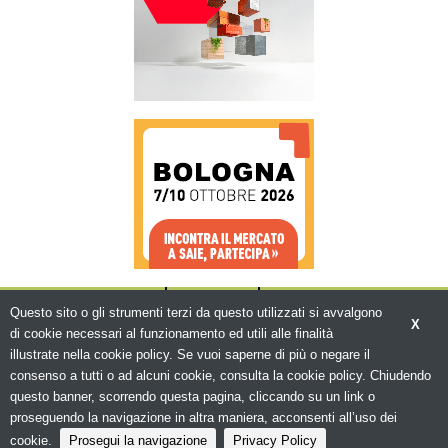
CHI SIAMO
CONTATTI
WWW.BEMA.IT
Questo sito o gli strumenti terzi da questo utilizzati si avvalgono
X
di cookie necessari al funzionamento ed utili alle finalità
illustrate nella cookie policy. Se vuoi saperne di più o negare il
consenso a tutti o ad alcuni cookie, consulta la cookie policy. Chiudendo
questo banner, scorrendo questa pagina, cliccando su un link o
© Copyright 2026. Edilizia in Rete - N.ro
Iscrizione ROC 5836 -
Privacy policy
proseguendo la navigazione in altra maniera, acconsenti all’uso dei
cookie.
Prosegui la navigazione
Privacy Policy