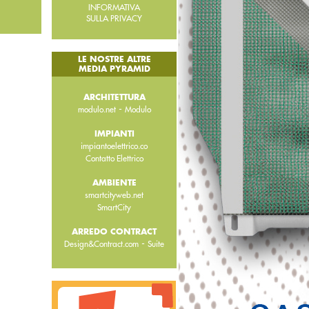
INFORMATIVA
SULLA PRIVACY
LE NOSTRE ALTRE
MEDIA PYRAMID
ARCHITETTURA
-
modulo.net
Modulo
IMPIANTI
impiantoelettrico.co
Contatto Elettrico
AMBIENTE
smartcityweb.net
SmartCity
ARREDO CONTRACT
-
Design&Contract.com
Suite