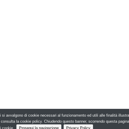
i si avvalgono di cookie necessari al funzionamento ed utili alle finalità illust
026. Edilizia in Rete - N.ro Iscrizione ROC 5836 -
e, consulta la cookie policy. Chiudendo questo banner, scorrendo questa pagin
i cookie.
Prosegui la navigazione
Privacy Policy