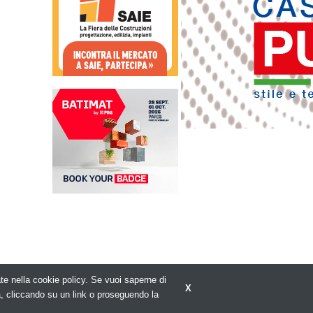
rate nella cookie policy. Se vuoi saperne di
X
Privacy policy
a, cliccando su un link o proseguendo la