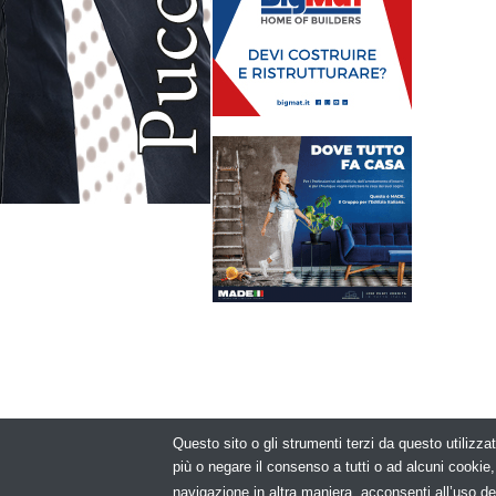
Questo sito o gli strumenti terzi da questo utilizzat
© Copyright 2
più o negare il consenso a tutti o ad alcuni cooki
navigazione in altra maniera, acconsenti all’uso de