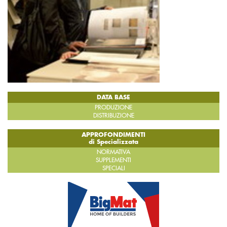
DATA BASE
PRODUZIONE
DISTRIBUZIONE
APPROFONDIMENTI
di Specializzata
NORMATIVA
SUPPLEMENTI
SPECIALI