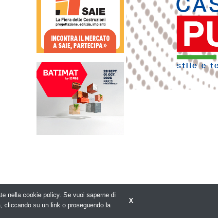
rate nella cookie policy. Se vuoi saperne di
X
Privacy policy
a, cliccando su un link o proseguendo la