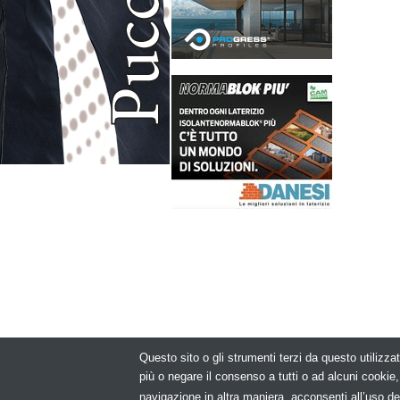
Questo sito o gli strumenti terzi da questo utilizzat
© Copyright 2
più o negare il consenso a tutti o ad alcuni cooki
navigazione in altra maniera, acconsenti all’uso de