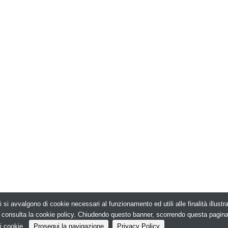
i si avvalgono di cookie necessari al funzionamento ed utili alle finalità illust
026. Edilizia in Rete - N.ro Iscrizione ROC 5836 -
e, consulta la cookie policy. Chiudendo questo banner, scorrendo questa pagin
i cookie.
Prosegui la navigazione
Privacy Policy