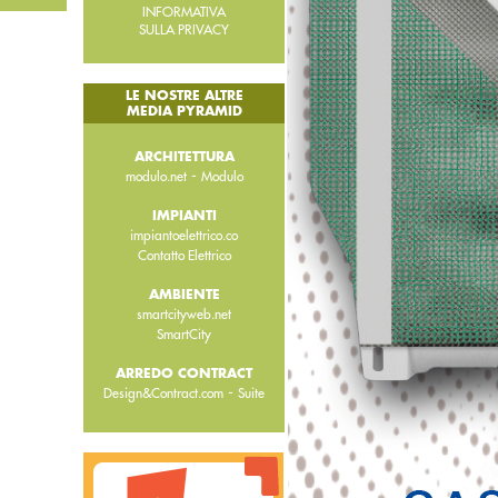
INFORMATIVA
SULLA PRIVACY
LE NOSTRE ALTRE
MEDIA PYRAMID
ARCHITETTURA
-
modulo.net
Modulo
IMPIANTI
impiantoelettrico.co
Contatto Elettrico
AMBIENTE
smartcityweb.net
SmartCity
ARREDO CONTRACT
-
Design&Contract.com
Suite