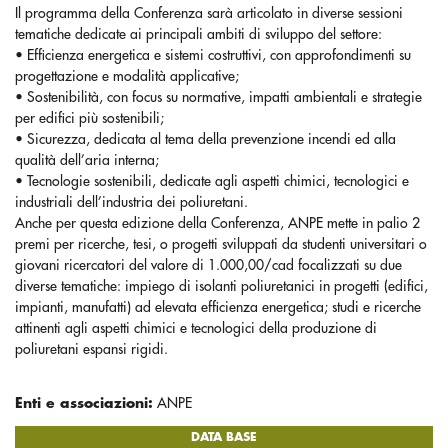
Il programma della Conferenza sarà articolato in diverse sessioni
tematiche dedicate ai principali ambiti di sviluppo del settore:
• Efficienza energetica e sistemi costruttivi, con approfondimenti su
progettazione e modalità applicative;
• Sostenibilità, con focus su normative, impatti ambientali e strategie
per edifici più sostenibili;
• Sicurezza, dedicata al tema della prevenzione incendi ed alla
qualità dell’aria interna;
• Tecnologie sostenibili, dedicate agli aspetti chimici, tecnologici e
industriali dell’industria dei poliuretani.
Anche per questa edizione della Conferenza, ANPE mette in palio 2
premi per ricerche, tesi, o progetti sviluppati da studenti universitari o
giovani ricercatori del valore di 1.000,00/cad focalizzati su due
diverse tematiche: impiego di isolanti poliuretanici in progetti (edifici,
impianti, manufatti) ad elevata efficienza energetica; studi e ricerche
attinenti agli aspetti chimici e tecnologici della produzione di
poliuretani espansi rigidi.
Enti e associazioni:
ANPE
DATA BASE