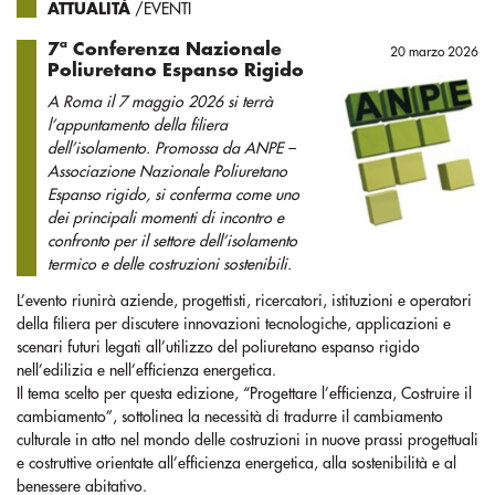
ATTUALITÀ
/EVENTI
7ª Conferenza Nazionale
20 marzo 2026
Poliuretano Espanso Rigido
A Roma il 7 maggio 2026 si terrà
l’appuntamento della filiera
dell’isolamento. Promossa da ANPE –
Associazione Nazionale Poliuretano
Espanso rigido, si conferma come uno
dei principali momenti di incontro e
confronto per il settore dell’isolamento
termico e delle costruzioni sostenibili.
L’evento riunirà aziende, progettisti, ricercatori, istituzioni e operatori
della filiera per discutere innovazioni tecnologiche, applicazioni e
scenari futuri legati all’utilizzo del poliuretano espanso rigido
nell’edilizia e nell’efficienza energetica.
Il tema scelto per questa edizione, “Progettare l’efficienza, Costruire il
cambiamento”, sottolinea la necessità di tradurre il cambiamento
culturale in atto nel mondo delle costruzioni in nuove prassi progettuali
e costruttive orientate all’efficienza energetica, alla sostenibilità e al
benessere abitativo.