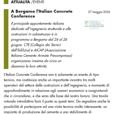
ATTUALITÀ
/EVENTI
A Bergamo l'Italian Concrete
27 maggio 2026
Conference
Il principale appuntamento italiano
dedicato all’ingegneria strutturale e alle
costruzioni in calcestruzzo è in
programma a Bergamo dal 24 al 26
giugno. CTE (Collegio dei Tecnici
dell’Edilizia) e AICAP (Associazione
Italiana Cemento Armato Precompresso)
organizzano insieme da circa un
decennio le loro attività.
L’Italian Concrete Conference non è solamente un evento di tipo
tecnico, ma costituisce anche un importante incontro tra molti
operatori del settore delle costruzioni e dell’ingegneria, e momento di
approfondimento in relazione agli scenari economici e congiunturali
che ci circondano, e che sono alla base del nostro lavoro. Una tavola
rotonda introduttiva farà il punto su questi temi. Da segnalare anche la
possibilità di partecipare ad una visita tecnica molto interessante: un
impianto di produzione del cemento e uno stabilimento di