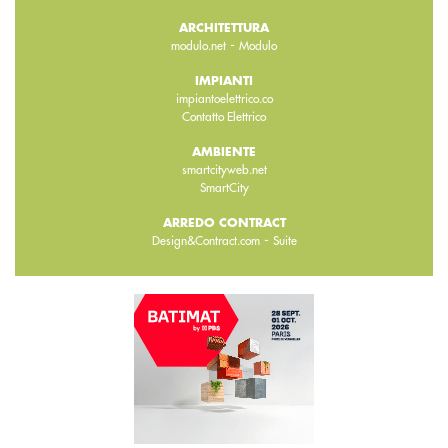
ARCHITETTURA
-
modulo.net
Modulo
IMPIANTI
impiantoelettrico.co
Contatto Elettrico
AMBIENTE
smartcityweb.net
SmartCity
ARREDO CONTRACT
-
Design&Contract.com
Suite