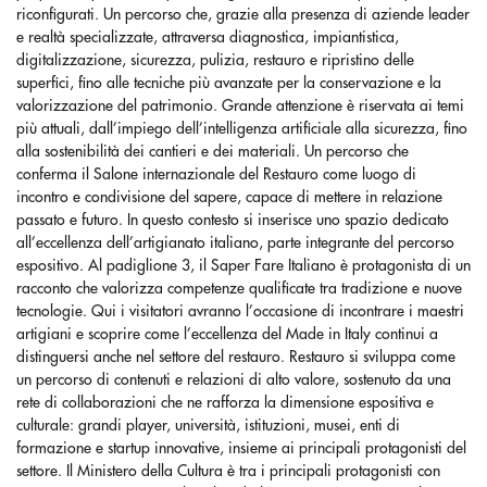
riconfigurati. Un percorso che, grazie alla presenza di aziende leader
e realtà specializzate, attraversa diagnostica, impiantistica,
digitalizzazione, sicurezza, pulizia, restauro e ripristino delle
superfici, fino alle tecniche più avanzate per la conservazione e la
valorizzazione del patrimonio. Grande attenzione è riservata ai temi
più attuali, dall’impiego dell’intelligenza artificiale alla sicurezza, fino
alla sostenibilità dei cantieri e dei materiali. Un percorso che
conferma il Salone internazionale del Restauro come luogo di
incontro e condivisione del sapere, capace di mettere in relazione
passato e futuro. In questo contesto si inserisce uno spazio dedicato
all’eccellenza dell’artigianato italiano, parte integrante del percorso
espositivo. Al padiglione 3, il Saper Fare Italiano è protagonista di un
racconto che valorizza competenze qualificate tra tradizione e nuove
tecnologie. Qui i visitatori avranno l’occasione di incontrare i maestri
artigiani e scoprire come l’eccellenza del Made in Italy continui a
distinguersi anche nel settore del restauro. Restauro si sviluppa come
un percorso di contenuti e relazioni di alto valore, sostenuto da una
rete di collaborazioni che ne rafforza la dimensione espositiva e
culturale: grandi player, università, istituzioni, musei, enti di
formazione e startup innovative, insieme ai principali protagonisti del
settore. Il Ministero della Cultura è tra i principali protagonisti con