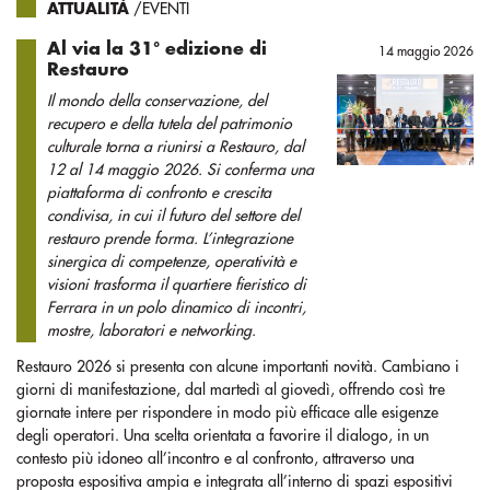
ATTUALITÀ
/EVENTI
Al via la 31° edizione di
14 maggio 2026
Restauro
Il mondo della conservazione, del
recupero e della tutela del patrimonio
culturale torna a riunirsi a Restauro, dal
12 al 14 maggio 2026. Si conferma una
piattaforma di confronto e crescita
condivisa, in cui il futuro del settore del
restauro prende forma. L’integrazione
sinergica di competenze, operatività e
visioni trasforma il quartiere fieristico di
Ferrara in un polo dinamico di incontri,
mostre, laboratori e networking.
Restauro 2026 si presenta con alcune importanti novità. Cambiano i
giorni di manifestazione, dal martedì al giovedì, offrendo così tre
giornate intere per rispondere in modo più efficace alle esigenze
degli operatori. Una scelta orientata a favorire il dialogo, in un
contesto più idoneo all’incontro e al confronto, attraverso una
proposta espositiva ampia e integrata all’interno di spazi espositivi