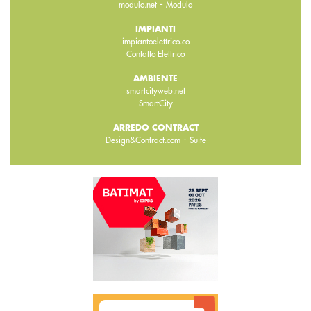
-
modulo.net
Modulo
IMPIANTI
impiantoelettrico.co
Contatto Elettrico
AMBIENTE
smartcityweb.net
SmartCity
ARREDO CONTRACT
-
Design&Contract.com
Suite