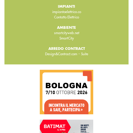
IMPIANTI
impiantoelettrico.co
Contatto Elettrico
AMBIENTE
smartcityweb.net
SmartCity
ARREDO CONTRACT
-
Design&Contract.com
Suite