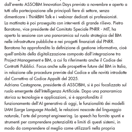
dall’evento ASSOBIM Innovation Days previsto a novembre e aperto a
tutti alla partecipazione alle principali fiere di settore, senza
dimenticare i ThinkBIM Talk e i webinar dedicati ai professionisti.
La mattinata è poi proseguita con interventi di grande rilievo. Pietro
Baratono, vice presidente del Comitato Speciale PNRR - MIT, ha
aperto la sessione con una panoramica sul ruolo strategico del BIM
nelle infrastrutture pubbliche e nei progetti finanziati dal PNRR.
Baratono ha approfondito la definizione di gestione informativa, cioè
quell’ambito della digitalizzazione composto dall’integrazione tra
Project Management e BIM, a cui fa riferimento anche il Codice dei
Contratti Pubblici. Focus anche sulle prospettive future del BIM in Italia,
in relazione alle procedure previste dal Codice e alle novità introdotte
dal Correttivo al Codice Appalti del 2025.
Adriano Castagnone, presidente di ASSOBIM, si è poi focalizzato sul
ruolo emergente dell’Intelligenza Artificiale. Dopo una panoramica
storica su tecnologie e applicazioni, si è approfondito il
funzionamento dell’AI generativa di oggi, le funzionalità dei modelli
LMM (Large Language Model), le relazioni nascoste del linguaggio
naturale, l’arte del prompt engineering. Lo speech ha fornito spunti e
strumenti per comprendere potenzialità e limiti di questi sistemi, in
modo da comprendere al meglio come utilizzarli nella propria