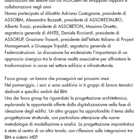
associazioni del settore con cui ASSOBIM ha sviluppato rapporti e
collaborazioni negli anni.
Hanno partecipato al dibattito Adriano Castagnone, presidente di
ASSOBIM, Alessandro Bozzetti, presidente di ASSORESTAURO,
Alberto Truzzi, presidente di ASSOBETON, Massimo Druetto,
segretario generale di ANTEL, Daniele Ricciardi, presidente di
ASSORUP, Graziano Trasarti, presidente dell'Istituto Italiano di Project
Management, e Giuseppe Tripaldi, segretario generale di
Federcostruzioni. La discussione ha evidenziato l’importanza di un
approccio sinergico tra le diverse realtà associative per affrontare le
trasformazioni in corso nel settore edilizio e infrastrutturale.
Focus group: un lavoro che proseguirà nei prossimi mesi
Nel pomeriggio, i soci si sono suddivisi in 6 gruppi di lavoro tematici
dedicati a specifici ambiti del BIM.
Uno dei focus group ha riguardato la progettazione architettonica,
esplorando le opportunità offerte dalla digitalizzazione nella fase di
ideazione degli edifici. Un altro gruppo ha approfondito il tema della
progettazione strutturale, con particolare attenzione alle nuove
metodologie di modellazione e analisi. La progettazione impiantistica
è stata al centro di un altro tavolo, con riflessioni sulle integrazioni tra
BIM e sistemi MEP.