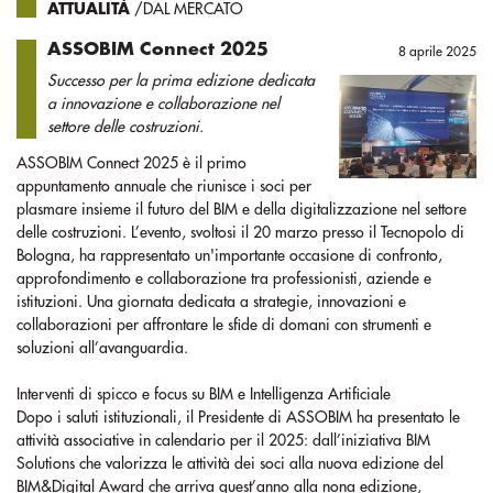
ATTUALITÀ
/DAL MERCATO
ASSOBIM Connect 2025
8 aprile 2025
Successo per la prima edizione dedicata
a innovazione e collaborazione nel
settore delle costruzioni.
ASSOBIM Connect 2025 è il primo
appuntamento annuale che riunisce i soci per
plasmare insieme il futuro del BIM e della digitalizzazione nel settore
delle costruzioni. L’evento, svoltosi il 20 marzo presso il Tecnopolo di
Bologna, ha rappresentato un'importante occasione di confronto,
approfondimento e collaborazione tra professionisti, aziende e
istituzioni. Una giornata dedicata a strategie, innovazioni e
collaborazioni per affrontare le sfide di domani con strumenti e
soluzioni all’avanguardia.
Interventi di spicco e focus su BIM e Intelligenza Artificiale
Dopo i saluti istituzionali, il Presidente di ASSOBIM ha presentato le
attività associative in calendario per il 2025: dall’iniziativa BIM
Solutions che valorizza le attività dei soci alla nuova edizione del
BIM&Digital Award che arriva quest’anno alla nona edizione,