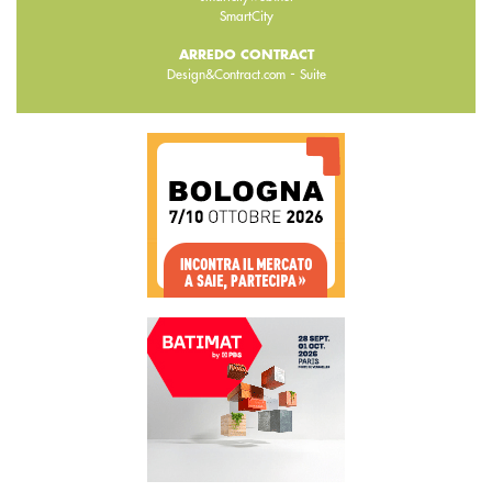
SmartCity
ARREDO CONTRACT
-
Design&Contract.com
Suite