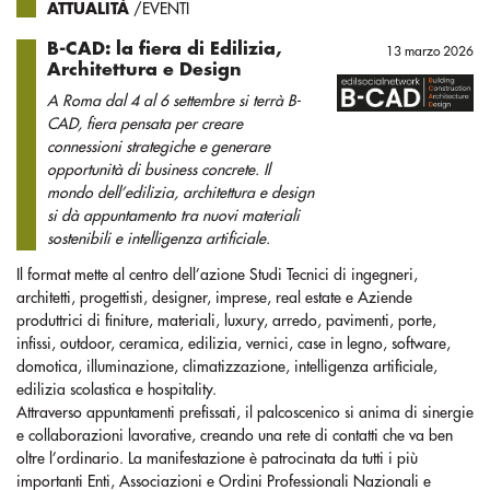
ATTUALITÀ
/EVENTI
B-CAD: la fiera di Edilizia,
13 marzo 2026
Architettura e Design
A Roma dal 4 al 6 settembre si terrà B-
CAD, fiera pensata per creare
connessioni strategiche e generare
opportunità di business concrete. Il
mondo dell’edilizia, architettura e design
si dà appuntamento tra nuovi materiali
sostenibili e intelligenza artificiale.
Il format mette al centro dell’azione Studi Tecnici di ingegneri,
architetti, progettisti, designer, imprese, real estate e Aziende
produttrici di finiture, materiali, luxury, arredo, pavimenti, porte,
infissi, outdoor, ceramica, edilizia, vernici, case in legno, software,
domotica, illuminazione, climatizzazione, intelligenza artificiale,
edilizia scolastica e hospitality.
Attraverso appuntamenti prefissati, il palcoscenico si anima di sinergie
e collaborazioni lavorative, creando una rete di contatti che va ben
oltre l’ordinario. La manifestazione è patrocinata da tutti i più
importanti Enti, Associazioni e Ordini Professionali Nazionali e