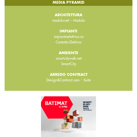
MEDIA PYRAMID
ARCHITETTURA
-
modulo.net
Modulo
IMPIANTI
impiantoelettrico.co
Contatto Elettrico
AMBIENTE
smartcityweb.net
SmartCity
ARREDO CONTRACT
-
Design&Contract.com
Suite