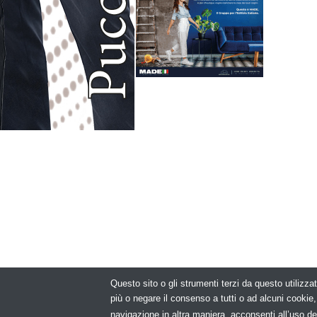
Questo sito o gli strumenti terzi da questo utilizzat
© Copyright 2
più o negare il consenso a tutti o ad alcuni cooki
navigazione in altra maniera, acconsenti all’uso de