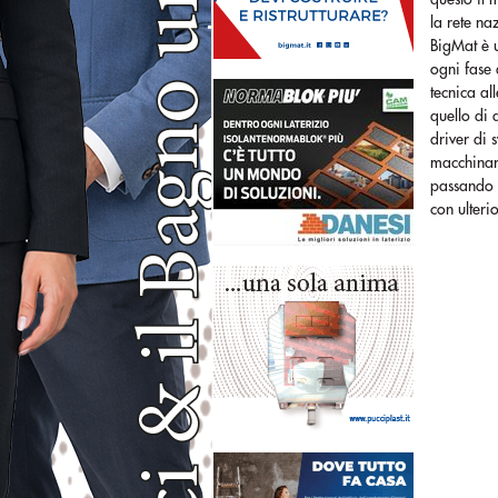
la rete na
BigMat è u
ogni fase 
tecnica al
quello di 
driver di 
macchinari
passando d
con ulteri