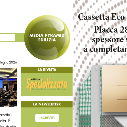
MEDIA PYRAMID
EDILIZIA
 luglio 2026
LA RIVISTA
LA NEWSLETTER
ercetta i
ISCRIVITI
cita. È
ha riunito