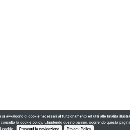
i si avvalgono di cookie necessari al funzionamento ed utili alle finalità illust
026. Edilizia in Rete - N.ro Iscrizione ROC 5836 -
e, consulta la cookie policy. Chiudendo questo banner, scorrendo questa pagin
i cookie.
Prosegui la navigazione
Privacy Policy