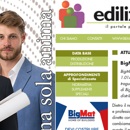
CHI SIAMO
CONTATTI
WWW.BEMA
ATT
DATA BASE
PRODUZIONE
Big
DISTRIBUZIONE
BigMa
APPROFONDIMENTI
1.014
di Specializzata
tragu
NORMATIVA
SUPPLEMENTI
di Bi
SPECIALI
distr
Dietro il 
e professi
diretto co
cambiament
questo il