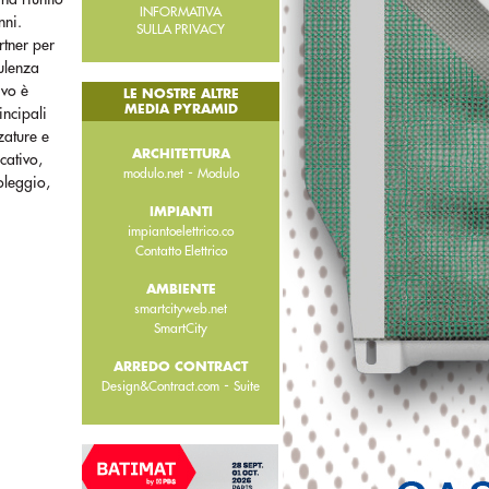
INFORMATIVA
nni.
SULLA PRIVACY
rtner per
sulenza
ivo è
LE NOSTRE ALTRE
MEDIA PYRAMID
incipali
zature e
ARCHITETTURA
cativo,
-
modulo.net
Modulo
oleggio,
IMPIANTI
impiantoelettrico.co
Contatto Elettrico
AMBIENTE
smartcityweb.net
SmartCity
ARREDO CONTRACT
-
Design&Contract.com
Suite