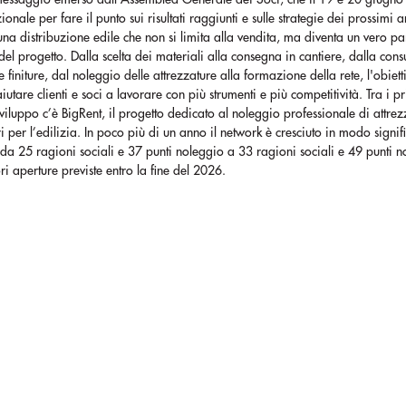
zionale per fare il punto sui risultati raggiunti e sulle strategie dei prossimi a
na distribuzione edile che non si limita alla vendita, ma diventa un vero pa
del progetto. Dalla scelta dei materiali alla consegna in cantiere, dalla con
le finiture, dal noleggio delle attrezzature alla formazione della rete, l'obiett
aiutare clienti e soci a lavorare con più strumenti e più competitività. Tra i pr
sviluppo c’è BigRent, il progetto dedicato al noleggio professionale di attrez
 per l’edilizia. In poco più di un anno il network è cresciuto in modo signifi
a 25 ragioni sociali e 37 punti noleggio a 33 ragioni sociali e 49 punti n
ori aperture previste entro la fine del 2026.