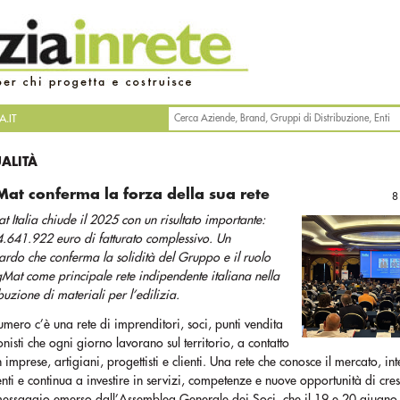
.IT
UALITÀ
Mat conferma la forza della sua rete
8
t Italia chiude il 2025 con un risultato importante:
.641.922 euro di fatturato complessivo. Un
ardo che conferma la solidità del Gruppo e il ruolo
gMat come principale rete indipendente italiana nella
ibuzione di materiali per l’edilizia.
numero c’è una rete di imprenditori, soci, punti vendita
onisti che ogni giorno lavorano sul territorio, a contatto
n imprese, artigiani, progettisti e clienti. Una rete che conosce il mercato, int
i e continua a investire in servizi, competenze e nuove opportunità di cres
 messaggio emerso dall’Assemblea Generale dei Soci, che il 19 e 20 giugno 