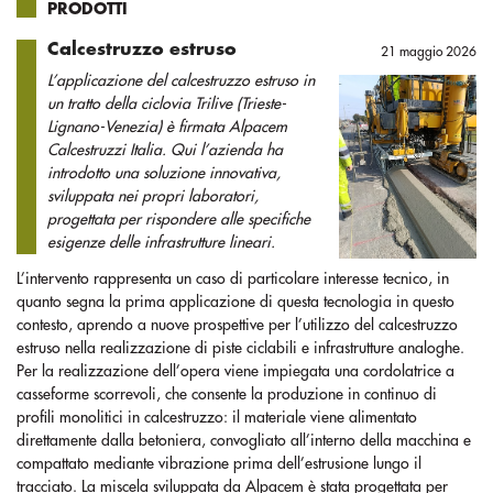
PRODOTTI
Calcestruzzo estruso
21 maggio 2026
L’applicazione del calcestruzzo estruso in
un tratto della ciclovia Trilive (Trieste-
Lignano-Venezia) è firmata Alpacem
Calcestruzzi Italia. Qui l’azienda ha
introdotto una soluzione innovativa,
sviluppata nei propri laboratori,
progettata per rispondere alle specifiche
esigenze delle infrastrutture lineari.
L’intervento rappresenta un caso di particolare interesse tecnico, in
quanto segna la prima applicazione di questa tecnologia in questo
contesto, aprendo a nuove prospettive per l’utilizzo del calcestruzzo
estruso nella realizzazione di piste ciclabili e infrastrutture analoghe.
Per la realizzazione dell’opera viene impiegata una cordolatrice a
casseforme scorrevoli, che consente la produzione in continuo di
profili monolitici in calcestruzzo: il materiale viene alimentato
direttamente dalla betoniera, convogliato all’interno della macchina e
compattato mediante vibrazione prima dell’estrusione lungo il
tracciato. La miscela sviluppata da Alpacem è stata progettata per