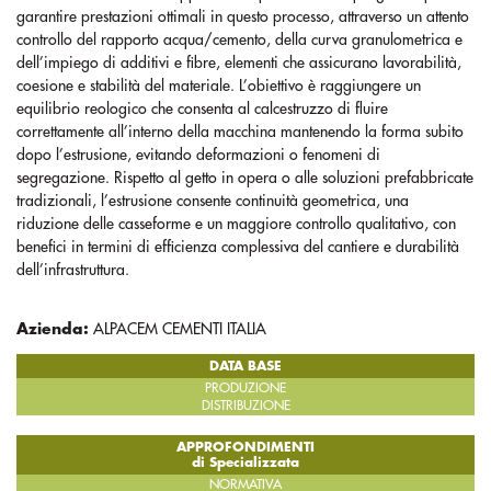
garantire prestazioni ottimali in questo processo, attraverso un attento
controllo del rapporto acqua/cemento, della curva granulometrica e
dell’impiego di additivi e fibre, elementi che assicurano lavorabilità,
coesione e stabilità del materiale. L’obiettivo è raggiungere un
equilibrio reologico che consenta al calcestruzzo di fluire
correttamente all’interno della macchina mantenendo la forma subito
dopo l’estrusione, evitando deformazioni o fenomeni di
segregazione. Rispetto al getto in opera o alle soluzioni prefabbricate
tradizionali, l’estrusione consente continuità geometrica, una
riduzione delle casseforme e un maggiore controllo qualitativo, con
benefici in termini di efficienza complessiva del cantiere e durabilità
dell’infrastruttura.
Azienda:
ALPACEM CEMENTI ITALIA
DATA BASE
PRODUZIONE
DISTRIBUZIONE
APPROFONDIMENTI
di Specializzata
NORMATIVA