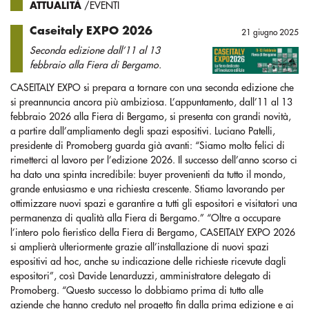
ATTUALITÀ
/EVENTI
Caseitaly EXPO 2026
21 giugno 2025
Seconda edizione dall’11 al 13
febbraio alla Fiera di Bergamo.
CASEITALY EXPO si prepara a tornare con una seconda edizione che
si preannuncia ancora più ambiziosa. L’appuntamento, dall’11 al 13
febbraio 2026 alla Fiera di Bergamo, si presenta con grandi novità,
a partire dall’ampliamento degli spazi espositivi. Luciano Patelli,
presidente di Promoberg guarda già avanti: “Siamo molto felici di
rimetterci al lavoro per l’edizione 2026. Il successo dell’anno scorso ci
ha dato una spinta incredibile: buyer provenienti da tutto il mondo,
grande entusiasmo e una richiesta crescente. Stiamo lavorando per
ottimizzare nuovi spazi e garantire a tutti gli espositori e visitatori una
permanenza di qualità alla Fiera di Bergamo.” “Oltre a occupare
l’intero polo fieristico della Fiera di Bergamo, CASEITALY EXPO 2026
si amplierà ulteriormente grazie all’installazione di nuovi spazi
espositivi ad hoc, anche su indicazione delle richieste ricevute dagli
espositori”, così Davide Lenarduzzi, amministratore delegato di
Promoberg. “Questo successo lo dobbiamo prima di tutto alle
aziende che hanno creduto nel progetto fin dalla prima edizione e ai