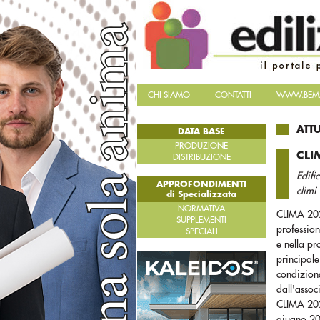
CHI SIAMO
CONTATTI
WWW.BEMA
ATT
DATA BASE
PRODUZIONE
CLI
DISTRIBUZIONE
Edifi
APPROFONDIMENTI
climi 
di Specializzata
NORMATIVA
CLIMA 2025
SUPPLEMENTI
profession
SPECIALI
e nella p
principale
condizion
dall'asso
CLIMA 202
giugno 202