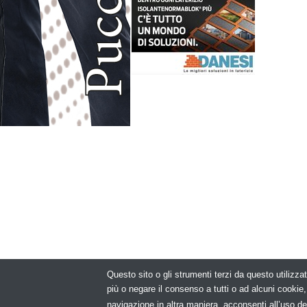
Questo sito o gli strumenti terzi da questo utilizzat
© Copyright 2
più o negare il consenso a tutti o ad alcuni cooki
navigazione in altra maniera, acconsenti all’uso de