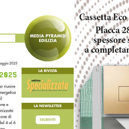
MEDIA PYRAMID
EDILIZIA
aggio 2025
LA RIVISTA
r riunire
energetica
il
one e
LA NEWSLETTER
anizzata
ione di
ISCRIVITI
al 4 al 6
one