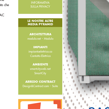
INFORMATIVA
nto che
SULLA PRIVACY
VAC
LE NOSTRE ALTRE
MEDIA PYRAMID
ARCHITETTURA
-
modulo.net
Modulo
IMPIANTI
impiantoelettrico.co
Contatto Elettrico
AMBIENTE
smartcityweb.net
SmartCity
ARREDO CONTRACT
-
Design&Contract.com
Suite