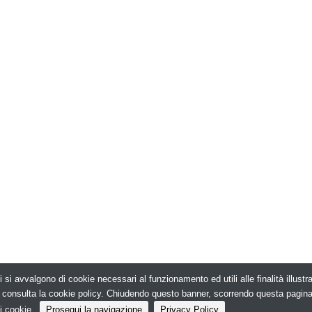
i si avvalgono di cookie necessari al funzionamento ed utili alle finalità illust
026. Edilizia in Rete - N.ro Iscrizione ROC 5836 -
e, consulta la cookie policy. Chiudendo questo banner, scorrendo questa pagin
i cookie.
Prosegui la navigazione
Privacy Policy