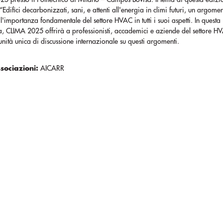
 “Edifici decarbonizzati, sani, e attenti all'energia in climi futuri, un argome
l'importanza fondamentale del settore HVAC in tutti i suoi aspetti. In questa
a, CLIMA 2025 offrirà a professionisti, accademici e aziende del settore H
nità unica di discussione internazionale su questi argomenti.
ssociazioni:
AICARR