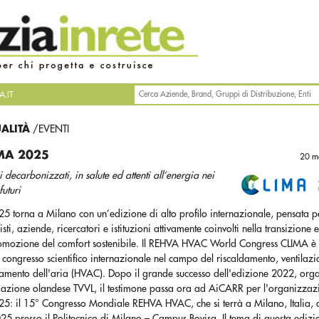
.IT
UALITÀ
/EVENTI
MA 2025
20 m
ci decarbonizzati, in salute ed attenti all’energia nei
futuri
 torna a Milano con un’edizione di alto profilo internazionale, pensata pe
isti, aziende, ricercatori e istituzioni attivamente coinvolti nella transizione 
romozione del comfort sostenibile. Il REHVA HVAC World Congress CLIMA è 
 congresso scientifico internazionale nel campo del riscaldamento, ventilazi
amento dell'aria (HVAC). Dopo il grande successo dell'edizione 2022, org
ciazione olandese TVVL, il testimone passa ora ad AiCARR per l'organizzaz
5: il 15° Congresso Mondiale REHVA HVAC, che si terrà a Milano, Italia, d
5 presso il Politecnico di Milano – Campus Bovisa. Il tema di questa edizi