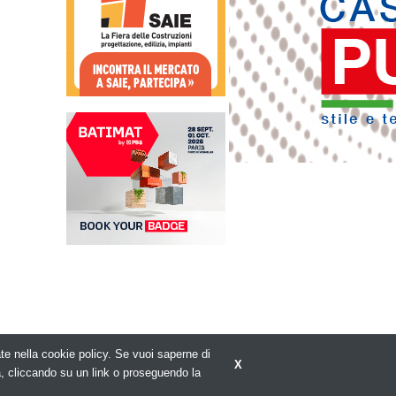
rate nella cookie policy. Se vuoi saperne di
X
Privacy policy
a, cliccando su un link o proseguendo la