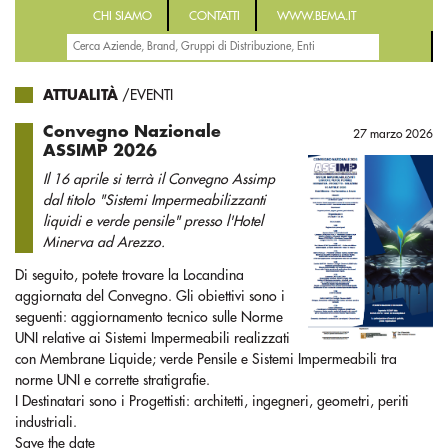
CHI SIAMO
CONTATTI
WWW.BEMA.IT
ATTUALITÀ
/EVENTI
Convegno Nazionale
27 marzo 2026
ASSIMP 2026
Il 16 aprile si terrà il Convegno Assimp
dal titolo "Sistemi Impermeabilizzanti
liquidi e verde pensile" presso l'Hotel
Minerva ad Arezzo.
Di seguito, potete trovare la Locandina
aggiornata del Convegno. Gli obiettivi sono i
seguenti: aggiornamento tecnico sulle Norme
UNI relative ai Sistemi Impermeabili realizzati
con Membrane Liquide; verde Pensile e Sistemi Impermeabili tra
norme UNI e corrette stratigrafie.
I Destinatari sono i Progettisti: architetti, ingegneri, geometri, periti
industriali.
Save the date