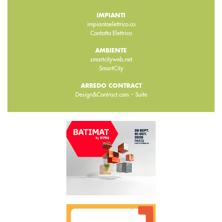
IMPIANTI
impiantoelettrico.co
Contatto Elettrico
AMBIENTE
smartcityweb.net
SmartCity
ARREDO CONTRACT
-
Design&Contract.com
Suite