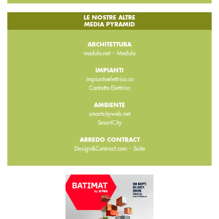
LE NOSTRE ALTRE
MEDIA PYRAMID
ARCHITETTURA
-
modulo.net
Modulo
IMPIANTI
impiantoelettrico.co
Contatto Elettrico
AMBIENTE
smartcityweb.net
SmartCity
ARREDO CONTRACT
-
Design&Contract.com
Suite