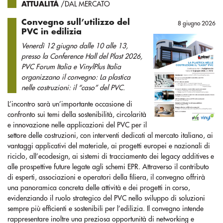
ATTUALITÀ
/DAL MERCATO
Convegno sull’utilizzo del
8 giugno 2026
PVC in edilizia
Venerdì 12 giugno dalle 10 alle 13,
presso la Conference Hall del Plast 2026,
PVC Forum Italia e VinylPlus Italia
organizzano il convegno: La plastica
nelle costruzioni: il “caso” del PVC.
L’incontro sarà un’importante occasione di
confronto sui temi della sostenibilità, circolarità
e innovazione nelle applicazioni del PVC per il
settore delle costruzioni, con interventi dedicati al mercato italiano, ai
vantaggi applicativi del materiale, ai progetti europei e nazionali di
riciclo, all’ecodesign, ai sistemi di tracciamento dei legacy additives e
alle prospettive future legate agli schemi EPR. Attraverso il contributo
di esperti, associazioni e operatori della filiera, il convegno offrirà
una panoramica concreta delle attività e dei progetti in corso,
evidenziando il ruolo strategico del PVC nello sviluppo di soluzioni
sempre più efficienti e sostenibili per l’edilizia. Il convegno intende
rappresentare inoltre una preziosa opportunità di networking e