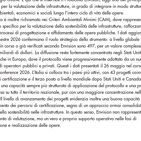
i per la valutazione delle infrastrutture, in grado di integrare in modo struttu
bientali, economici e sociali lungo l’intero ciclo di vita delle opere.
llo è inoltre richiamato nei Criteri Ambientali Minimi (CAM), dove rapprese
o specifico per la valutazione della sostenibilità delle infrastrutture, rafforza
processi di progettazione e affidamento delle opere pubbliche. I dati aggior
estre 2026 confermano il ruolo strategico dello strumento: a livello globale 
, in corso o già verificati secondo Envision sono 497, per un valore compless
miliardi di dollari. La diffusione resta fortemente concentrata negli Stati Unit
che in Europa, dove il protocollo viene progressivamente adottato da un n
di operatori pubblici e privati. Questi i dati presentati il 26 maggio nel cors
onference 2026. L’Italia si colloca tra i paesi più attivi, con 43 progetti coinv
i certificazione e il terzo posto a livello mondiale dopo Stati Uniti e Canad
te una capacità sempre più strutturata di applicazione del protocollo e una 
sa su tutto il territorio nazionale, pur con una maggiore concentrazione nel
Il livello di avanzamento dei progetti evidenzia inoltre una buona capacità
nto dei percorsi di certificazione, segno di un approccio ormai consolidat
ella sostenibilità nelle infrastrutture. In questo senso, Envision non rappresen
nto di valutazione, ma un vero e proprio supporto operativo nelle fasi di
ione e realizzazione delle opere.