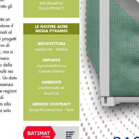
INFORMATIVA
rato gli
SULLA PRIVACY
nta un
ndone il
LE NOSTRE ALTRE
MEDIA PYRAMID
nati al
i progetti
ARCHITETTURA
ivo di
-
modulo.net
Modulo
i, ma si
umero
IMPIANTI
o della
impiantoelettrico.co
olti nei
Contatto Elettrico
a. Un dato
AMBIENTE
presenza
smartcityweb.net
le regioni
SmartCity
 di
o alla
ARREDO CONTRACT
-
Design&Contract.com
Suite
ta solo