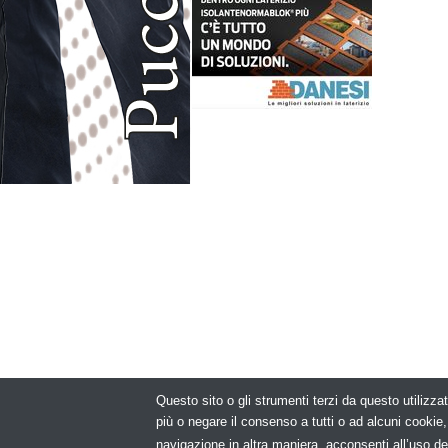
Questo sito o gli strumenti terzi da questo utilizzat
© Copyright 2
più o negare il consenso a tutti o ad alcuni cooki
navigazione in altra maniera, acconsenti all’uso de