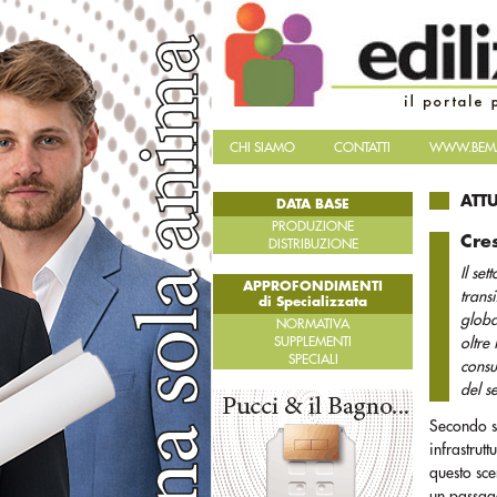
CHI SIAMO
CONTATTI
WWW.BEMA
ATT
DATA BASE
PRODUZIONE
Cres
DISTRIBUZIONE
Il set
APPROFONDIMENTI
trans
di Specializzata
globa
NORMATIVA
SUPPLEMENTI
oltre
SPECIALI
consu
del s
Secondo st
infrastrutt
questo sce
un passagg