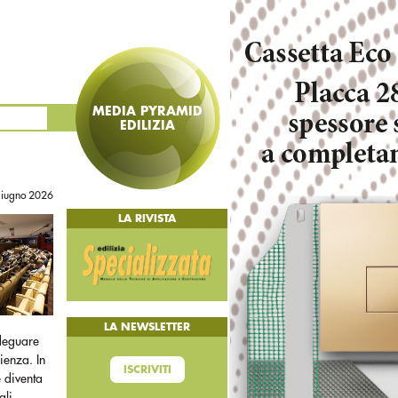
MEDIA PYRAMID
EDILIZIA
giugno 2026
LA RIVISTA
LA NEWSLETTER
adeguare
lienza. In
ISCRIVITI
e diventa
ali