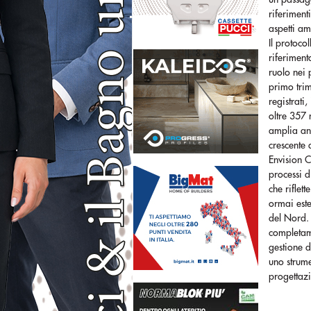
riferiment
aspetti am
Il protoco
riferiment
ruolo nei 
primo trim
registrati
oltre 357 
amplia an
crescente 
Envision C
processi d
che riflet
ormai este
del Nord. 
completame
gestione d
uno strume
progettaz