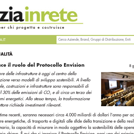
.IT
UALITÀ
ce il ruolo del Protocollo Envision
8 
tore delle infrastrutture è oggi al centro della
izione verso modelli di sviluppo sostenibili. A livello
le, costruzioni e infrastrutture sono responsabili di
 il 30% delle emissioni di CO₂ e di circa un terzo dei
mi energetici. Allo stesso tempo, la trasformazione
ettore richiede investimenti rilevanti.
ime recenti, saranno necessari circa 4.000 miliardi di dollari l’anno per 
ure energetiche, di trasporto e digitali alle sfide della transizione e della resi
nario, la capacità di misurare in modo oggettivo la sostenibilità delle oper
io chiave. È qui che si inserisce il Protocollo Envision, oggi uno dei princip