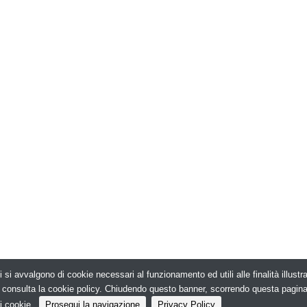
i si avvalgono di cookie necessari al funzionamento ed utili alle finalità illust
026. Edilizia in Rete - N.ro Iscrizione ROC 5836 -
e, consulta la cookie policy. Chiudendo questo banner, scorrendo questa pagin
i cookie.
Prosegui la navigazione
Privacy Policy