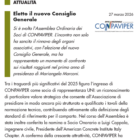
ATTUALITÀ
Eletto il nuovo Consiglio
27 marzo 2026
Generale
Si è svolta l’Assemblea Ordinaria dei
Soci di CONPAVIPER. L’incontro non solo
ha sancito il rinnovo degli organi
associativi, con l’elezione del nuovo
Consiglio Generale, ma ha
rappresentato un momento di confronto
sui risultati raggiunti nel primo anno di
presidenza di Mariangela Marconi.
Tra i traguardi più significativi del 2025 figura l’ingresso di
CONPAVIPER come socio di rappresentanza UNI: un riconoscimento
di particolare valore strategico che consente all’Associazione di
presidiare in modo ancora più strutturato e qualificato i tavoli della
normazione tecnica, contribuendo attivamente alla definizione degli
standard di riferimento per il comparto. Nel corso dell’Assemblea è
stata inoltre conferita la nomina a Socio Onorario a Luigi Coppola,
ingegnere civile, Presidente dell’American Concrete Institute Italy
Chapter. A conferma della crescente attrattività, CONPAVIPER ha