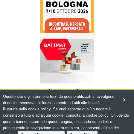
CHI SIAMO
CONTATTI
WWW.BEMA.IT
Questo sito o gli strumenti terzi da questo utilizzati si avvalgono
X
di cookie necessari al funzionamento ed utili alle finalità
illustrate nella cookie policy. Se vuoi saperne di più o negare il
consenso a tutti o ad alcuni cookie, consulta la cookie policy. Chiudendo
questo banner, scorrendo questa pagina, cliccando su un link o
© Copyright 2026. Edilizia in Rete - N.ro
Iscrizione ROC 5836 -
Privacy policy
proseguendo la navigazione in altra maniera, acconsenti all’uso dei