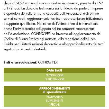
chiuso il 2025 con una base associativa in aumento, passata da 159
a 172 soci. Un dato che testimonia sia la fiducia da parte di imprese
e operatori del settore, sia la capacità dell’Associazione di offrire
servizi concreti, aggiornamento tecnico, rappresentanza istituzionale
e supporto qualificato. Nel corso dell’ultimo anno si è intensificata
anche l’attività tecnica sviluppata nei tre comparti rappresentati
dall’Associazione. CONPAVIPER ha lavorato all’aggiornamento del
Codice di Buona Pratica dei massetti, alla redazione delle Linee
Guida per i sistemi resinosi decorativi e all’approfondimento dei temi
legati ai pavimenti industriali.
Enti e associazioni:
CONPAVIPER
DATA BASE
PRODUZIONE
DISTRIBUZIONE
APPROFONDIMENTI
di Specializzata
NORMATIVA
SUPPLEMENTI
SPECIALI