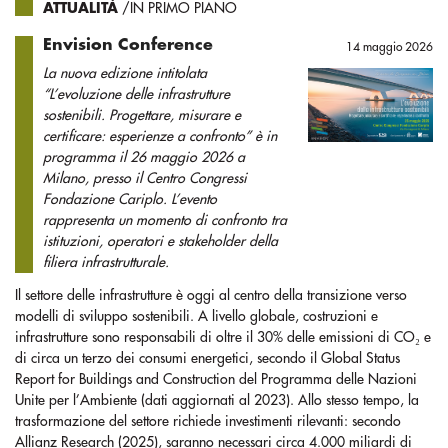
ATTUALITÀ
/IN PRIMO PIANO
Envision Conference
14 maggio 2026
La nuova edizione intitolata
“L’evoluzione delle infrastrutture
sostenibili. Progettare, misurare e
certificare: esperienze a confronto” è in
programma il 26 maggio 2026 a
Milano, presso il Centro Congressi
Fondazione Cariplo. L’evento
rappresenta un momento di confronto tra
istituzioni, operatori e stakeholder della
filiera infrastrutturale.
Il settore delle infrastrutture è oggi al centro della transizione verso
modelli di sviluppo sostenibili. A livello globale, costruzioni e
infrastrutture sono responsabili di oltre il 30% delle emissioni di CO₂ e
di circa un terzo dei consumi energetici, secondo il Global Status
Report for Buildings and Construction del Programma delle Nazioni
Unite per l’Ambiente (dati aggiornati al 2023). Allo stesso tempo, la
trasformazione del settore richiede investimenti rilevanti: secondo
Allianz Research (2025), saranno necessari circa 4.000 miliardi di