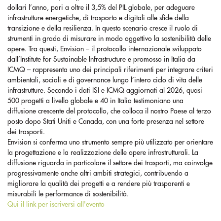
dollari l’anno, pari a oltre il 3,5% del PIL globale, per adeguare
infrastrutture energetiche, di trasporto e digitali alle sfide della
transizione e della resilienza. In questo scenario cresce il ruolo di
strumenti in grado di misurare in modo oggettivo la sostenibilità delle
opere. Tra questi, Envision – il protocollo internazionale sviluppato
dall’Institute for Sustainable Infrastructure e promosso in Italia da
ICMQ – rappresenta uno dei principali riferimenti per integrare criteri
ambientali, sociali e di governance lungo l’intero ciclo di vita delle
infrastrutture. Secondo i dati ISI e ICMQ aggiornati al 2026, quasi
500 progetti a livello globale e 40 in Italia testimoniano una
diffusione crescente del protocollo, che colloca il nostro Paese al terzo
posto dopo Stati Uniti e Canada, con una forte presenza nel settore
dei trasporti.
Envision si conferma uno strumento sempre più utilizzato per orientare
la progettazione e la realizzazione delle opere infrastrutturali. La
diffusione riguarda in particolare il settore dei trasporti, ma coinvolge
progressivamente anche altri ambiti strategici, contribuendo a
migliorare la qualità dei progetti e a rendere più trasparenti e
misurabili le performance di sostenibilità.
Qui il link per iscriversi all'evento