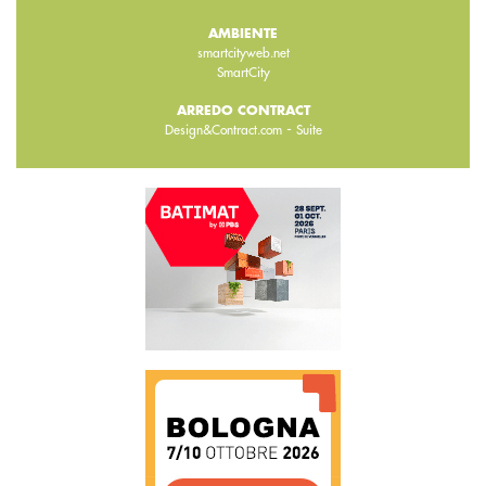
AMBIENTE
smartcityweb.net
SmartCity
ARREDO CONTRACT
-
Design&Contract.com
Suite