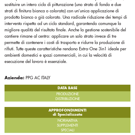
sostituire un intero ciclo di pitturazione (uno strato di fondo e due
strati di finitura bianca o colorata) con un’unica applicazione di
prodotto bianco o già colorato. Una radicale riduzione dei tempi di
intervento rispetto ad un ciclo standard, garantendo comunque la
migliore qualità del risultato finale. Anche la gestione sostenibile del
cantiere rimane al centro: applicare un solo strato invece di tre
permette di contenere i costi di trasporto e ridurre la produzione di
rifiuti. Tutte queste caratteristiche rendono Extra-One 3in1 ideale per
ambienti domestici e spazi commerciali, in cui la velocità di
esecuzione del lavoro è essenziale.
Azienda:
PPG AC ITALY
DATA BASE
PRODUZIONE
DISTRIBUZIONE
APPROFONDIMENTI
di Specializzata
NORMATIVA
SUPPLEMENTI
SPECIALI