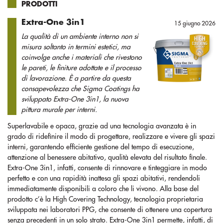
PRODOTTI
Extra-One 3in1
15 giugno 2026
La qualità di un ambiente interno non si
misura soltanto in termini estetici, ma
coinvolge anche i materiali che rivestono
le pareti, le finiture adottate e il processo
di lavorazione. È a partire da questa
consapevolezza che Sigma Coatings ha
sviluppato Extra-One 3in1, la nuova
pittura murale per interni.
Superlavabile e opaca, grazie ad una tecnologia avanzata è in
grado di ridefinire il modo di progettare, realizzare e vivere gli spazi
interni, garantendo efficiente gestione del tempo di esecuzione,
attenzione al benessere abitativo, qualità elevata del risultato finale.
Extra-One 3in1, infatti, consente di rinnovare e tinteggiare in modo
perfetto e con una rapidità inattesa gli spazi abitativi, rendendoli
immediatamente disponibili a coloro che li vivono. Alla base del
prodotto c’è la High Covering Technology, tecnologia proprietaria
sviluppata nei laboratori PPG, che consente di ottenere una copertura
senza precedenti in un solo strato. Extra-One 3in1 permette, infatti, di