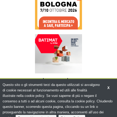
CHI SIAMO
CONTATTI
WWW.BEMA.IT
Questo sito o gli strumenti terzi da questo utilizzati si avvalgono
X
di cookie necessari al funzionamento ed utili alle finalità
illustrate nella cookie policy. Se vuoi saperne di più o negare il
consenso a tutti o ad alcuni cookie, consulta la cookie policy. Chiudendo
questo banner, scorrendo questa pagina, cliccando su un link o
© Copyright 2026. Edilizia in Rete - N.ro
Iscrizione ROC 5836 -
Privacy policy
proseguendo la navigazione in altra maniera, acconsenti all’uso dei