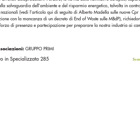
alla salvaguardia dell’ambiente e del risparmio energetico, talvolta in contra
nazionali (vedi l’articolo qui di seguito di Alberto Madella sulle nuove Cpr 
zione con la mancanza di un decreto di End of Waste sulle MBdP), richiedo
sforzo di presenza e partecipazione per preparare la nostra industria ai c
ssociazioni:
GRUPPO PRIMI
to in Specializzata 285
Sca