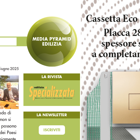
MEDIA PYRAMID
EDILIZIA
giugno 2025
LA RIVISTA
iodo di
LA NEWSLETTER
 non si
n possono
ISCRIVITI
 dei Paesi
rbiamente