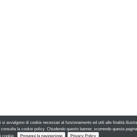
i si avvalgono di cookie necessari al funzionamento ed utili alle finalità illust
026. Edilizia in Rete - N.ro Iscrizione ROC 5836 -
e, consulta la cookie policy. Chiudendo questo banner, scorrendo questa pagin
i cookie.
Prosegui la navigazione
Privacy Policy