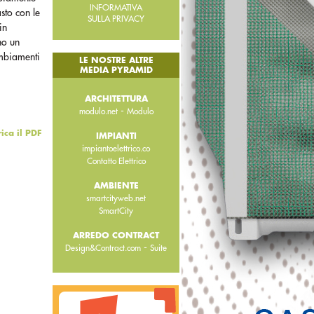
INFORMATIVA
sto con le
SULLA PRIVACY
in
no un
ambiamenti
LE NOSTRE ALTRE
MEDIA PYRAMID
ARCHITETTURA
-
modulo.net
Modulo
rica il PDF
IMPIANTI
impiantoelettrico.co
Contatto Elettrico
AMBIENTE
smartcityweb.net
SmartCity
ARREDO CONTRACT
-
Design&Contract.com
Suite