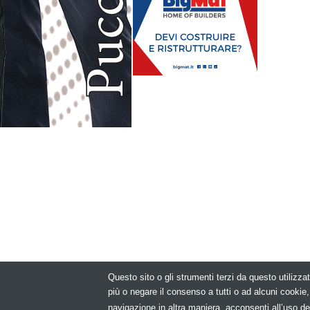
Questo sito o gli strumenti terzi da questo utilizzat
© Copyright 2
più o negare il consenso a tutti o ad alcuni cooki
navigazione in altra maniera, acconsenti all’uso de