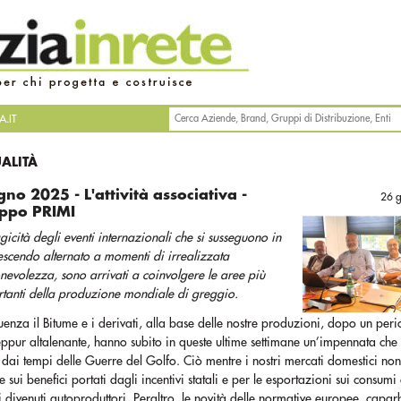
.IT
UALITÀ
no 2025 - L'attività associativa -
26 
ppo PRIMI
agicità degli eventi internazionali che si susseguono in
escendo alternato a momenti di irrealizzata
nevolezza, sono arrivati a coinvolgere le aree più
tanti della produzione mondiale di greggio.
enza il Bitume e i derivati, alla base delle nostre produzioni, dopo un per
seppur altalenante, hanno subito in queste ultime settimane un’impennata che
 dai tempi delle Guerre del Golfo. Ciò mentre i nostri mercati domestici no
e sui benefici portati dagli incentivi statali e per le esportazioni sui consumi
i divenuti autoproduttori. Peraltro, le novità delle normative europee, capa