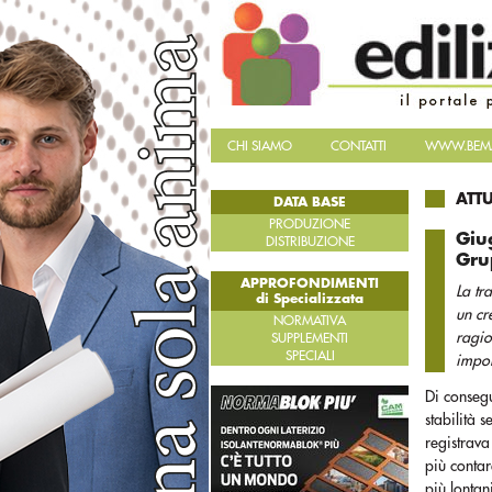
CHI SIAMO
CONTATTI
WWW.BEMA
ATT
DATA BASE
PRODUZIONE
Giug
DISTRIBUZIONE
Gru
APPROFONDIMENTI
La tr
di Specializzata
un cr
NORMATIVA
ragio
SUPPLEMENTI
SPECIALI
impor
Di consegu
stabilità 
registrava
più contar
più lontan