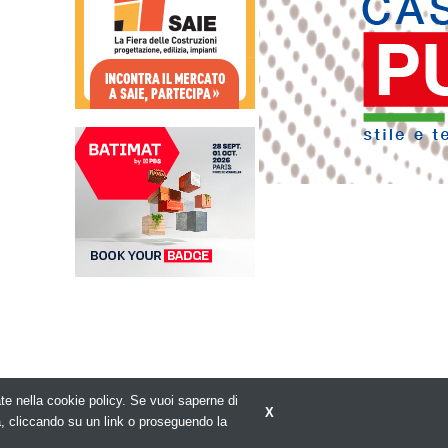
rate nella cookie policy. Se vuoi saperne di
X
Privacy policy
a, cliccando su un link o proseguendo la