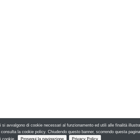
i si avvalgono di cookie necessari al funzionamento ed utili alle finalità illust
026. Edilizia in Rete - N.ro Iscrizione ROC 5836 -
e, consulta la cookie policy. Chiudendo questo banner, scorrendo questa pagin
i cookie.
Prosegui la navigazione
Privacy Policy