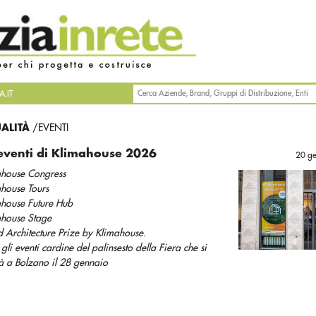
.IT
UALITÀ
/EVENTI
 eventi di Klimahouse 2026
20 g
ahouse Congress
ahouse Tours
ahouse Future Hub
ahouse Stage
Architecture Prize by Klimahouse.
gli eventi cardine del palinsesto della Fiera che si
à a Bolzano il 28 gennaio