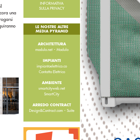
INFORMATIVA
il
SULLA PRIVACY
ncora una
rrogarsi
eguiranno
LE NOSTRE ALTRE
MEDIA PYRAMID
ARCHITETTURA
-
modulo.net
Modulo
IMPIANTI
impiantoelettrico.co
Contatto Elettrico
AMBIENTE
smartcityweb.net
SmartCity
ARREDO CONTRACT
-
Design&Contract.com
Suite