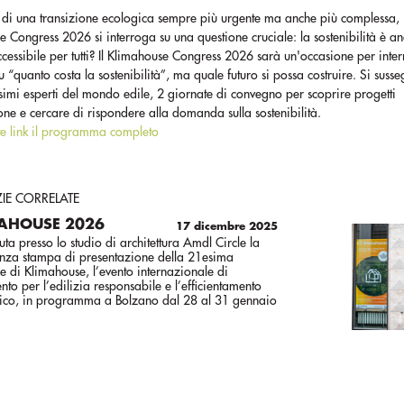
 di una transizione ecologica sempre più urgente ma anche più complessa, 
 Congress 2026 si interroga su una questione cruciale: la sostenibilità è a
ccessibile per tutti? Il Klimahouse Congress 2026 sarà un'occasione per inte
u “quanto costa la sostenibilità”, ma quale futuro si possa costruire. Si suss
imi esperti del mondo edile, 2 giornate di convegno per scoprire progetti
one e cercare di rispondere alla domanda sulla sostenibilità.
te link il programma completo
ZIE CORRELATE
AHOUSE 2026
17 dicembre 2025
nuta presso lo studio di architettura Amdl Circle la
nza stampa di presentazione della 21esima
e di Klimahouse, l’evento internazionale di
ento per l’edilizia responsabile e l’efficientamento
tico, in programma a Bolzano dal 28 al 31 gennaio