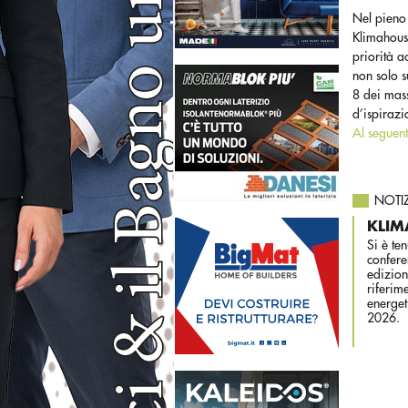
Nel pieno
Klimahouse
priorità a
non solo s
8 dei mass
d’ispirazi
Al seguen
NOTI
KLIM
Si è te
confere
edizion
riferim
energe
2026
.