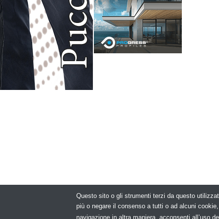
Questo sito o gli strumenti terzi da questo utilizzat
© Copyright 2
più o negare il consenso a tutti o ad alcuni cooki
navigazione in altra maniera, acconsenti all’uso de