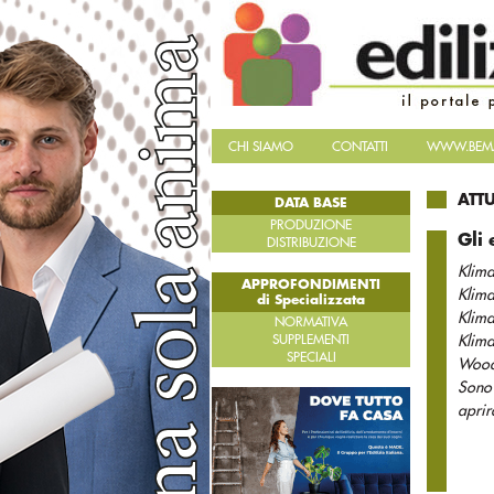
CHI SIAMO
CONTATTI
WWW.BEMA
ATT
DATA BASE
PRODUZIONE
Gli
DISTRIBUZIONE
Klim
APPROFONDIMENTI
Klim
di Specializzata
Klim
NORMATIVA
SUPPLEMENTI
Klim
SPECIALI
Wood 
Sono 
aprir